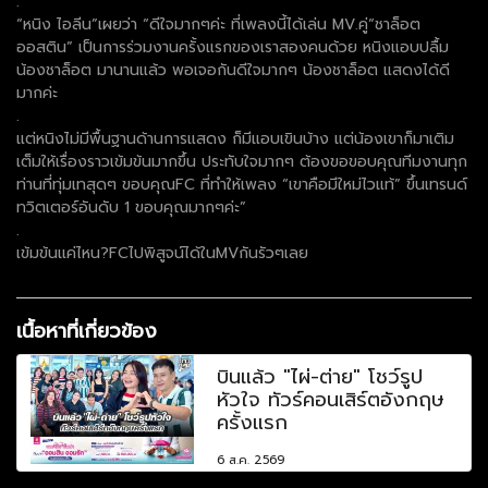
.
“หนิง ไอลีน”เผยว่า “ดีใจมากๆค่ะ ที่เพลงนี้ได้เล่น MV.คู่“ชาล็อต
ออสติน” เป็นการร่วมงานครั้งแรกของเราสองคนด้วย หนิงแอบปลื้ม
น้องชาล็อต มานานแล้ว พอเจอกันดีใจมากๆ น้องชาล็อต แสดงได้ดี
มากค่ะ
.
แต่หนิงไม่มีพื้นฐานด้านการแสดง ก็มีแอบเขินบ้าง แต่น้องเขาก็มาเติม
เต็มให้เรื่องราวเข้มข้นมากขึ้น ประทับใจมากๆ ต้องขอขอบคุณทีมงานทุก
ท่านที่ทุ่มเทสุดๆ ขอบคุณFC ที่ทำให้เพลง “เขาคือมีใหม่ไวแท้” ขึ้นเทรนด์
ทวิตเตอร์อันดับ 1 ขอบคุณมากๆค่ะ”
.
เข้มข้นแค่ไหน?FCไปพิสูจน์ได้ในMVกันรัวๆเลย
เนื้อหาที่เกี่ยวข้อง
บินแล้ว "ไผ่-ต่าย" โชว์รูป
หัวใจ ทัวร์คอนเสิร์ตอังกฤษ
ครั้งแรก
6 ส.ค. 2569