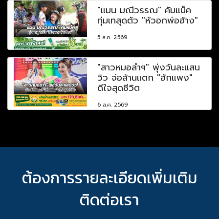
"แมน มณีวรรณ" คัมแบ็ค
ทุ่มเทสุดตัว "หัวอกพ่อฮ้าง"
5 ส.ค. 2569
"สาวหมอลำฯ" พุ่งวันละแสน
วิว จ่อล้านแตก "ฮักแพง"
ดีใจสุดชีวิต
6 ส.ค. 2569
ต้องการรายละเอียดเพิ่มเติม
ติดต่อเรา