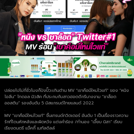
ปล่อยไปไม่กี่ชั่วโมงก็ปังปั๊วะเกินต้าน MV “เขาคือมีใหม่ไวแท้” ของ “หนิง
ไอลีน” ไทดอล มิวสิค ที่ประกบกับสาวฮอตดีกรีนางงาม “ชาล็อต
ออสติน” รองอันดับ 5 มิสแกรนด์ไทยแลนด์ 2022
.
MV ”เขาคือมีใหม่ไวแท้” ขึ้นเทรนด์ทวิตเตอร์ อันดับ 1 เป็นเรื่องราวความ
รักที่โดนหักหลังและผิดหวัง แต่งคำร้อง /ทำนอง “เจี๊ยบ นิสา” เรียบ
เรียงดนตรี แจ็คกี้ เมทัลดิลล์