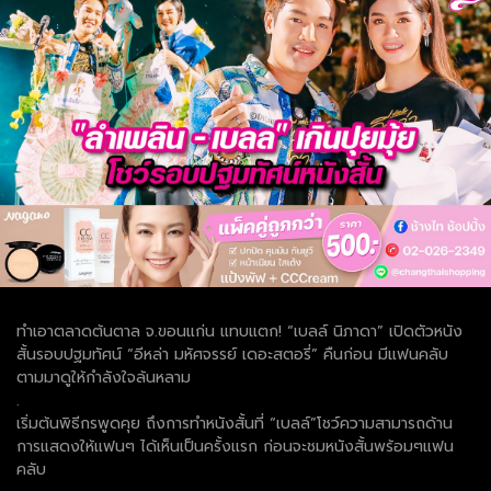
ทำเอาตลาดต้นตาล จ.ขอนแก่น แทบแตก! “เบลล์ นิภาดา” เปิดตัวหนัง
สั้นรอบปฐมทัศน์ “อีหล่า มหัศจรรย์ เดอะสตอรี่” คืนก่อน มีแฟนคลับ
ตามมาดูให้กำลังใจล้นหลาม
.
เริ่มต้นพิธีกรพูดคุย ถึงการทำหนังสั้นที่ “เบลล์”โชว์ความสามารถด้าน
การแสดงให้แฟนๆ ได้เห็นเป็นครั้งแรก ก่อนจะชมหนังสั้นพร้อมๆแฟน
คลับ