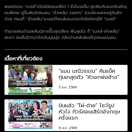
.
พอหนังจบ “เบลล์”เปิดมินิคอนเสิร์ต 1 ชั่วโมงเต็ม สุดฟินกับแขกรับเชิญ
คนพิเศษ คู่จิ้นฟินจิกหมอน “ลำเพลิน วงศกร” ร่วมร้องเพลงคู่กันอีก
ด้วย ก่อนที่ “ลำเพลิน”จะเซอร์ไพรส์มอบดอกไม้ช่อใหญ่ให้ “เบลล์”
.
ทำเอาแฟนบ้านเพลินนิภากรี๊ดสุดเสียง ฟินสุดใจ ก็ “เบลล์-ลำเพลิน”
สบตา ส่งยิ้มรัวๆน่ารักเกินปุยมุ้ย กลับบ้านหลับฝันดีทุกคนแน่นอน..
เนื้อหาที่เกี่ยวข้อง
"แมน มณีวรรณ" คัมแบ็ค
ทุ่มเทสุดตัว "หัวอกพ่อฮ้าง"
5 ส.ค. 2569
บินแล้ว "ไผ่-ต่าย" โชว์รูป
หัวใจ ทัวร์คอนเสิร์ตอังกฤษ
ครั้งแรก
6 ส.ค. 2569