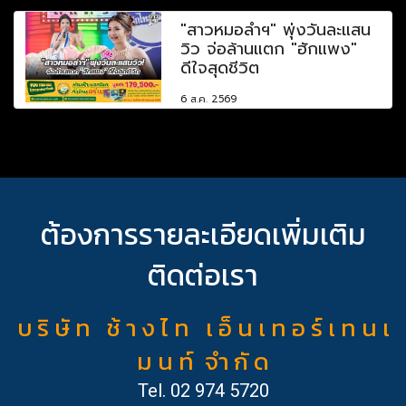
"สาวหมอลำฯ" พุ่งวันละแสน
วิว จ่อล้านแตก "ฮักแพง"
ดีใจสุดชีวิต
6 ส.ค. 2569
ต้องการรายละเอียดเพิ่มเติม
ติดต่อเรา
บ ริ ษั ท ช้ า ง ไ ท เ อ็ น เ ท อ ร์ เ ท น เ
ม น ท์ จำ กั ด
Tel.
02 974 5720