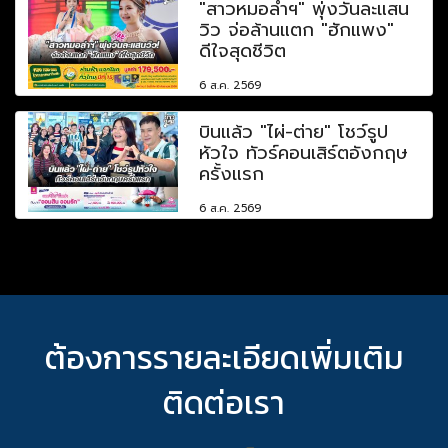
"สาวหมอลำฯ" พุ่งวันละแสน
วิว จ่อล้านแตก "ฮักแพง"
ดีใจสุดชีวิต
6 ส.ค. 2569
บินแล้ว "ไผ่-ต่าย" โชว์รูป
หัวใจ ทัวร์คอนเสิร์ตอังกฤษ
ครั้งแรก
6 ส.ค. 2569
ต้องการรายละเอียดเพิ่มเติม
ติดต่อเรา