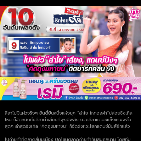
ลีลาไม่มีแผ่วจริงๆ อินดี้ยืนหนึ่งแห่งยุค “ลำไย ไหทองคำ”ปล่อยซิงเกิล
ไหน ก็จัดหนักทั้งลีลาน้ำเสียงที่พุ่งมีพลัง บวกลีลาแดนซ์แข็งแรงพลิ้ว
สุดๆ ล่าสุดซิงเกิล “คิดถุงมหาชน” ก็จัดจังหวะโยกแดนซ์มันส์อีกแล้ว
.
ไปถ่ายทำที่ตลาดสี่มุมเมือง ปิดโซนตลาดถ่ายทำกันสนุกสนาน โดยทีม