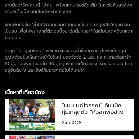
งานมืออาชีพ งานนี้ “ลำไย” พร้อมแดนเซอร์จัดเต็ม โยกเต้นกันลงล็อค
ตามสเต็ปเป๊ะๆแทบไม่ต้องเทคกันเลย
.
ชอทพีคคือซีน “ลำไย”สวมบทแม่ค้าขายมะเขือเทศ ใส่ถุงฮีโร่ให้ลูกค้าจน
เป็นลม เพื่อให้พระเอกที่ตัวเองปิ๊งมาอุ้มนั้น เธอทำได้เนียนสุดๆตีบทแตก
กันไปเลย..
.
ล่าสุด “คิดถุงมหาชน”กระแสมาแรงแบบน้ำซึมบ่ทราย ยิ่งฟังยิ่งสนุก
ดูMVด้วยยิ่งเห็นภาพเข้าไปใหญ่ ยอดวิวจ่อ 2 แสน และทะยานติดชาร์ท
10 อันดับเพลงดังคลื่น 90 ลูกทุ่งรักไทยเป็นวีคแรกเรียบร้อยแล้ว โดย
อยู่อันดับ 9 และเชียร์กันยาวๆต่อไปได้เลยจ้า
เนื้อหาที่เกี่ยวข้อง
"แมน มณีวรรณ" คัมแบ็ค
ทุ่มเทสุดตัว "หัวอกพ่อฮ้าง"
5 ส.ค. 2569