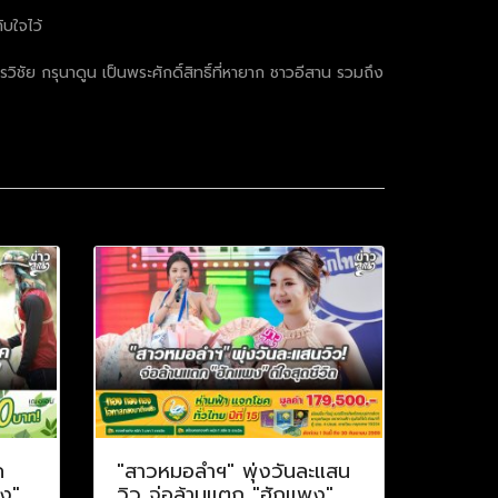
บใจไว้
ย กรุนาดูน เป็นพระศักดิ์สิทธิ์ที่หายาก ชาวอีสาน รวมถึง
ค
"สาวหมอลำฯ" พุ่งวันละแสน
าง"
วิว จ่อล้านแตก "ฮักแพง"