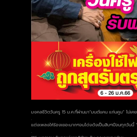
มงคลชีวิตวันครู 15 ม.ค.ที่ผ่านมา“มนต์แคน แก่นคูน” ไม่เคยล
.
แต่งเพลงให้ร้องเยอะมากๆจนโด่งดังเป็นสิบๆปีจนทุกวันนี้
.