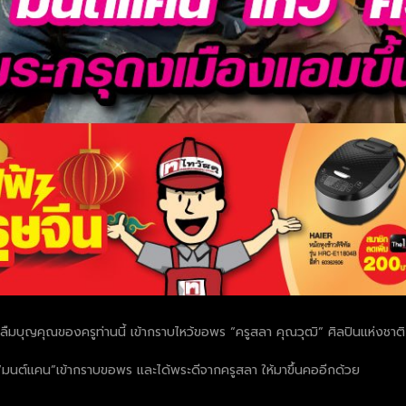
ืมบุญคุณของครูท่านนี้ เข้ากราบไหว้ขอพร “ครูสลา คุณวุฒิ” ศิลปินแห่งชาติ ผู้
 “มนต์แคน”เข้ากราบขอพร และได้พระดีจากครูสลา ให้มาขึ้นคออีกด้วย