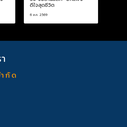
ดีใจสุดชีวิต
6 ส.ค. 2569
รา
จำ กั ด