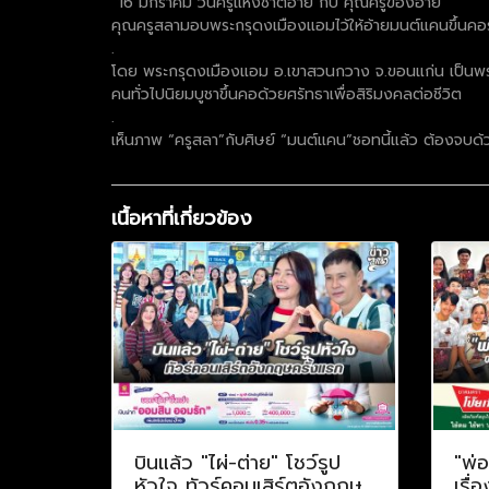
“16 มกราคม วันครูแห่งชาติอ้าย กับ คุณครูของอ้าย
คุณครูสลามอบพระกรุดงเมืองแอมไว้ให้อ้ายมนต์แคนขึ้นคอ
.
โดย พระกรุดงเมืองแอม อ.เขาสวนกวาง จ.ขอนแก่น เป็นพระเนื
คนทั่วไปนิยมบูชาขึ้นคอด้วยศรัทธาเพื่อสิริมงคลต่อชีวิต
.
เห็นภาพ “ครูสลา”กับศิษย์ “มนต์แคน”ชอทนี้แล้ว ต้องจบด้ว
เนื้อหาที่เกี่ยวข้อง
บินแล้ว "ไผ่-ต่าย" โชว์รูป
"พ่
หัวใจ ทัวร์คอนเสิร์ตอังกฤษ
เรื่