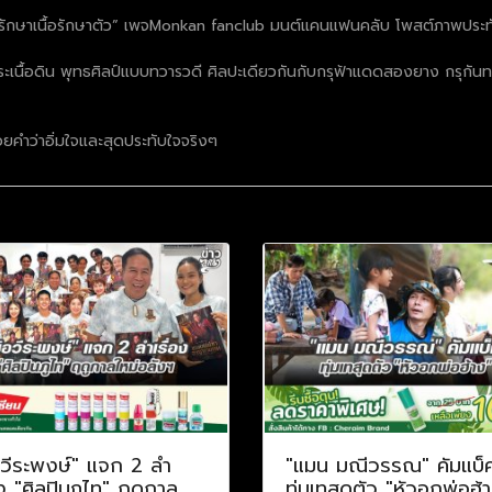
รักษาเนื้อรักษาตัว” เพจMonkan fanclub มนต์แคนแฟนคลับ โพสต์ภาพประทั
้อดิน พุทธศิลป์แบบทวารวดี ศิลปะเดียวกันกับกรุฟ้าแดดสองยาง กรุกันทรวิชั
ยคำว่าอิ่มใจและสุดประทับใจจริงๆ
อวีระพงษ์" แจก 2 ลำ
"แมน มณีวรรณ" คัมแบ็
อง "ศิลปินภูไท" ฤดูกาล
ทุ่มเทสุดตัว "หัวอกพ่อฮ้