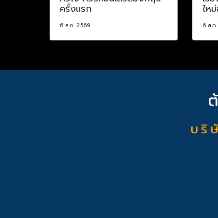
ครั้งแรก
ใหม่
6 ส.ค. 2569
6 ส.ค
ต
บ ริ ษ