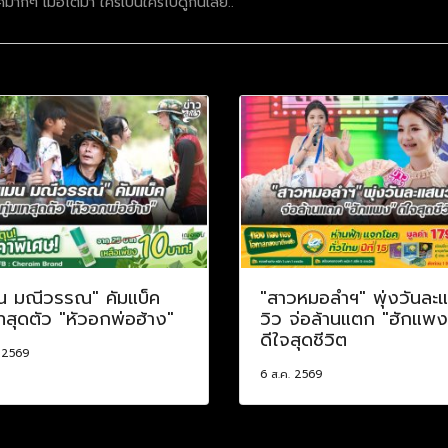
มากๆ เมื่อโตมา ใครเป็นใครไปดูกันเล้ย..
น มณีวรรณ" คัมแบ็ค
"สาวหมอลำฯ" พุ่งวันละ
เทสุดตัว "หัวอกพ่อฮ้าง"
วิว จ่อล้านแตก "ฮักแพง
ดีใจสุดชีวิต
. 2569
6 ส.ค. 2569