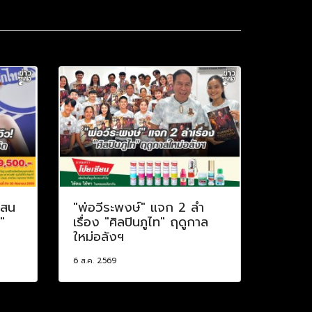
แสน
"พ่อวีระพงษ์" แจก 2 ลำ
"
เรื่อง "ศิลปินภูไท" ฤดูกาล
ใหม่อลังฯ
6 ส.ค. 2569