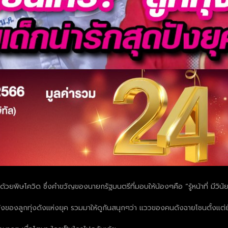
ยพิษโควิด ซึ่งคำขวัญของนายกรัฐมนตรีที่มอบให้น้องๆคือ “รู้หน้าที่ มีวินัย
าชังของลูกทุ่งดังแห่งยุค รวมมาให้ดูกันสนุกๆว่า แววของคนดังฉายโชนตั้งแต่ย