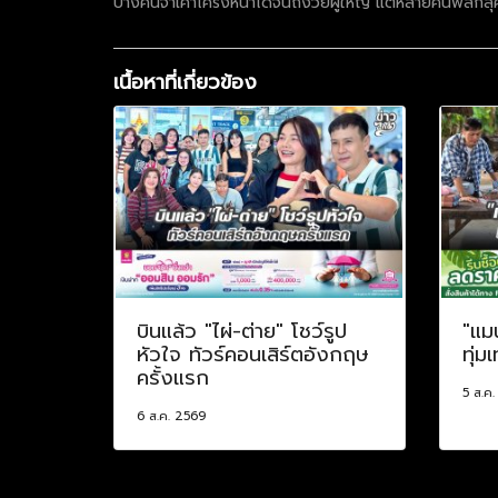
บางคนจำเค้าโครงหน้าได้จนถึงวัยผู้ใหญ่ แต่หลายคนพลิกลุค
เนื้อหาที่เกี่ยวข้อง
บินแล้ว "ไผ่-ต่าย" โชว์รูป
"แม
หัวใจ ทัวร์คอนเสิร์ตอังกฤษ
ทุ่ม
ครั้งแรก
5 ส.ค
6 ส.ค. 2569