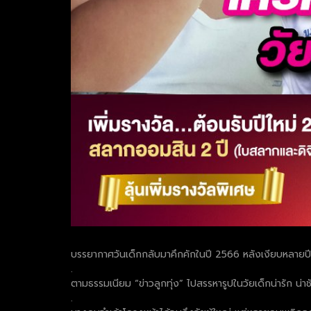
บรรยากาศวันเด็กกลับมาคึกคักในปี 2566 หลังเงียบหลายปีด้ว
.
ตามธรรมเนียม “ข่าวลูกทุ่ง” ไปสรรหารูปในวัยเด็กน่ารัก น่
.