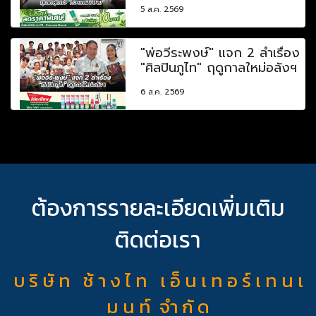
5 ส.ค. 2569
"พ่อวีระพงษ์" แจก 2 ลำเรื่อง
"ศิลปินภูไท" ฤดูกาลใหม่อลังฯ
6 ส.ค. 2569
ต้องการรายละเอียดเพิ่มเติม
ติดต่อเรา
บ ริ ษั ท ช้ า ง ไ ท เ อ็ น เ ท อ ร์ เ ท น เ
ม น ท์ จำ กั ด