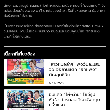
.
น้องๆร่วมถ่ายรูป ล่นเกมส์กับอ้ายมนต์แคนด้วย ก่อนที่ "มนต์แคน”" ขับ
กล่อมด้วยเสียงเพลง อาทิ นางไอ่ของอ้าย , ริมฝั่งหนองหาน น้องๆพา
กันร้องตามได้สบาย
.
เป็นกิจกรรมดีๆที่บ่าวเสียงสุดสะแนน จัดทำขึ้นต่อเนื่องตั้งแต่ปี 2548
จนปัจจุบัน งานนี้น้องๆหายหนาว อบอุ่นและขอบคุณน้ำใจ “อ้ายมนต์
แคน”ที่มีให้กันเด้อ..
เนื้อหาที่เกี่ยวข้อง
"สาวหมอลำฯ" พุ่งวันละแสน
วิว จ่อล้านแตก "ฮักแพง"
ดีใจสุดชีวิต
6 ส.ค. 2569
บินแล้ว "ไผ่-ต่าย" โชว์รูป
หัวใจ ทัวร์คอนเสิร์ตอังกฤษ
ครั้งแรก