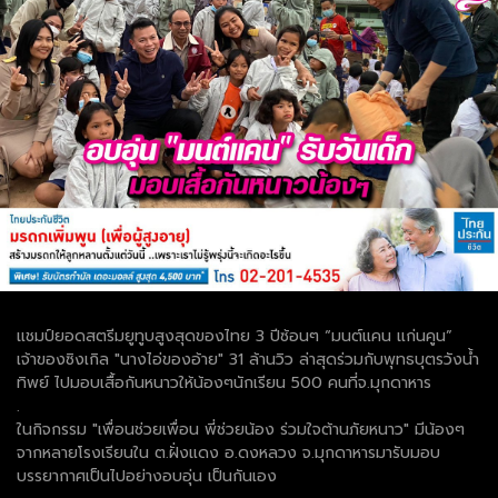
แชมป์ยอดสตรีมยูทูบสูงสุดของไทย 3 ปีซ้อนๆ “มนต์แคน แก่นคูน”
เจ้าของซิงเกิล "นางไอ่ของอ้าย" 31 ล้านวิว ล่าสุดร่วมกับพุทธบุตรวังน้ำ
ทิพย์ ไปมอบเสื้อกันหนาวให้น้องๆนักเรียน 500 คนที่จ.มุกดาหาร
.
ในกิจกรรม "เพื่อนช่วยเพื่อน พี่ช่วยน้อง ร่วมใจต้านภัยหนาว" มีน้องๆ
จากหลายโรงเรียนใน ต.ฝั่งแดง อ.ดงหลวง จ.มุกดาหารมารับมอบ
บรรยากาศเป็นไปอย่างอบอุ่น เป็นกันเอง