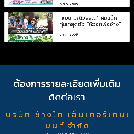
6 ส.ค. 2569
"แมน มณีวรรณ" คัมแบ็ค
ทุ่มเทสุดตัว "หัวอกพ่อฮ้าง"
5 ส.ค. 2569
ต้องการรายละเอียดเพิ่มเติม
ติดต่อเรา
บ ริ ษั ท ช้ า ง ไ ท เ อ็ น เ ท อ ร์ เ ท น เ
ม น ท์ จำ กั ด