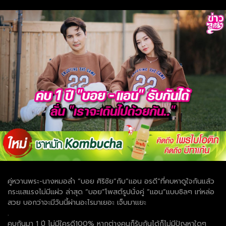
คู่หวานพระ-นางหมอลำ “บอย ศิริชัย”กับ”แอน อรดี”ที่คบหาดูใจกันแล้ว
กระแสแรงไม่มีแผ่ว ล่าสุด “บอย”โพสต์รูปนั่งคู่ “แอน”แบบชิลๆ เท่หล่อ
สวย บอกว่าจะมีวันนี้ผ่านอะไรมาเยอะ เจ็บมาแยะ
.
คบกันมา 1 ปี ไม่มีใครดี100% หากต่างคนก็รับกันได้ก็ไม่มีปัญหาใดๆ