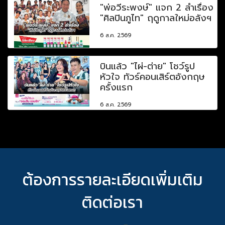
"พ่อวีระพงษ์" แจก 2 ลำเรื่อง
"ศิลปินภูไท" ฤดูกาลใหม่อลังฯ
6 ส.ค. 2569
บินแล้ว "ไผ่-ต่าย" โชว์รูป
หัวใจ ทัวร์คอนเสิร์ตอังกฤษ
ครั้งแรก
6 ส.ค. 2569
ต้องการรายละเอียดเพิ่มเติม
ติดต่อเรา