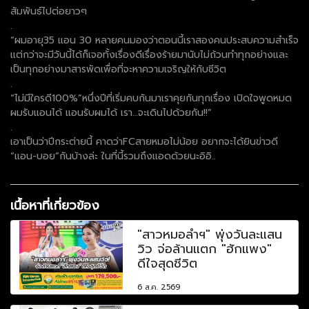
สัมพันธ์ไปต่อยาวๆ
.
“ผมอายุ35 แอน 30 หลายคนมองว่าตอนนี้เราสองคนประสบความสำเร็จ
แต่กว่าจะมีวันนี้ได้ก็เจอทั้งเรื่องดีเรื่องร้ายมานับไม่ถ้วนทำทุกอย่างและ
เป็นทุกอย่างมาสารพัดเพื่อที่จะหาความเจริญให้กับชีวิต
.
“ไม่มีใครดี100%”หนึ่งปีที่เริ่มคบกันมาเราคุยกันทุกเรื่อง เปิดใจพูดหมด
ผมรับแอนได้ แอนรับผมได้ เรา…จะเดินไปด้วยกัน!!”
.
เอาเป็นว่าปีกระต่ายนี้ คาดว่าFCสายหมอไม่น้อย อยากจะได้ยินข่าวดี
“แอน-บอย”กันบ้างล่ะ ในที่นี้รวมถึงแอดด้วยนะอิอิ..
เนื้อหาที่เกี่ยวข้อง
"สาวหมอลำฯ" พุ่งวันละแสน
วิว จ่อล้านแตก "ฮักแพง"
ดีใจสุดชีวิต
6 ส.ค. 2569