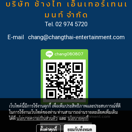
บ ริ ษั ท ช้ า ง ไ ท เ อ็ น เ ท อ ร์ เ ท น เ
ม น ท์ จำ กั ด
Tel.
02 974 5720
E-mail
chang@changthai-entertainment.com
chang080807
เว็บไซต์นี้มีการใช้งานคุกกี้ เพื่อเพิ่มประสิทธิภาพและประสบการณ์ที่ดี
ในการใช้งานเว็บไซต์ของท่าน ท่านสามารถอ่านรายละเอียดเพิ่มเติม
Copy right by Changthai-entertainment.com
ได้ที่
นโยบายความเป็นส่วนตัว
และ
นโยบายคุกกี้
ผู้เข้าชมวันนี้
1
ตั้งค่าคุกกี้
ยอมรับทั้งหมด