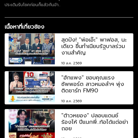
ประเดิมรับโชคก่อนก็แล้วกันจ้า..
เนื้อหาที่เกี่ยวข้อง
สุดปัง! "พ่อเอ๊ะ" พาฟอส, นะ
เดียว ขึ้นทำเนียบรัฐบาลร่วม
งานสำคัญ
10 ส.ค. 2569
"ฮักแพง" ขอบคุณแรง
ซัพพอร์ต สาวหมอลำฯ พุ่ง
ติดชาร์ท FM90
10 ส.ค. 2569
"ต้าวหยอง" ปลอบแดนซ์
ร้องไห้ ปีแนกพี่..ท้อได้แต่อย่า
ถอย