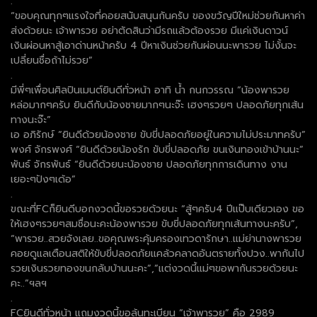
.
“ขอบคุณทุกๆแรงใจที่คอยสนับสนุนกันครับ ของขวัญปีใหม่ช่วยกันหาค่า
ส่งด้วยนะ เจ้าพารวย อย่าตัดสินว่ามีรถแล้วต้องรวย มีแค่เงินดาวน์
เงินผ่อนหาสู้เอาด่านหน้าครับ 4 ปีหาเงินช่วยกันผ่อนนะพารวย ไม่งั้นจะ
เปลี่ยนชื่อถ้าไม่รวย”
.
มีพี่ๆเพื่อนศิลปินเมนต์ยินดีทั่วหน้า อาทิ น้ำ กนกวรรณ “น้องพารวย
หล่อมากๆครับ ยินดีกับน้องชายมากๆนะจ๊ะ เฮงๆรวยๆ ปลอดภัยทุกเส้น
ทางนะจ๊ะ”
เอ อภิรักษ์ “ยินดีด้วยน้องชาย ขับขี่ปลอดภัยอยู่ในความไม่ประมาทครับ”
พงศ์ จักรพงศ์ “ยินดีด้วยน้องรัก ขับขี่ปลอดภัย ขนเงินทองเข้าบ้านนะ”
พันธ์ จักรพันธ์ “ยินดีด้วยนะน้องชาย ปลอดภัยทุกการเดินทาง งาน
เยอะๆปังๆเด้อ”
.
ขณะที่FCก็ยินดีบอกงวดนี้ขอรวยด้วยนะ “สู้ๆครับ4 ปีแป๊บเดียวเอง ขอ
ให้เฮงๆรวยๆสมชื่อนะคะน้องพารวย ขับขี่ปลอดภัยทุกเส้นทางนะครับ”,
“พารวย..สวยจังเลย..ขอคุณพระคุ้มครองเทวดารักษา..แม่ย่านางพารวย
คอยดูแลเตือนสติให้ขับขี่ปลอดภัยแคล้วคลาดอันตรายทั้งปวง..พากันไป
รวยเงินรวยทองขนกลับบ้านนะคะ”,”แต่งวดนี้แม่ๆขอพากันรวยด้วยนะ
คะ..”ฯลฯ
.
FCยินดีทั่วหน้า แถมงวดนี้ขอลุ้นทะเบียน “เจ้าพารวย” คือ 2989