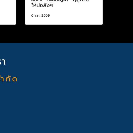
ใหม่อลังฯ
6 ส.ค. 2569
รา
จำ กั ด