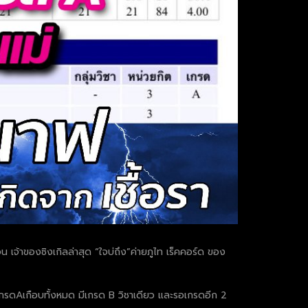
อน เจ้าของซิงเกิลล่าสุด “ใจบ่ถึง”ค่ายภูไท เร็คคอร์ด ของ
ด้เกรดAเกือบทั้งหมด มีเกรด B วิชาเดียว และรอเกรดอีก 2