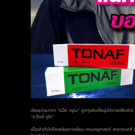
เรียนเก่งมากๆ “แน็ค วรุฒ” ลูกทุ่งอินดี้หนุ่มโคราชเสียงปัง
“อ.จินนี่ ภูไท”
.
เมื่อเจ้าตัวได้โพสต์ผลการเรียน คณะครุศาสตร์ สาขาดนตรี ม