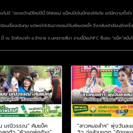
คงไม่มี “ของขวัญปีใหม่ปีนี้ ให้พ่อแม่ แน็คบ่มีเงินมีทองให้เด้อ แต่มีความตั้งใจ
อมเรื่องเงินทุน แต่พอได้เงินจากแชมป์ไมค์หมดหนี้ฯ จึงกลับเข้าเรียนอีกครั้งแ
 ณ วัดหัวนาคำ อ.จักราช จ.นครราชสีมา งานนี้มีแม่ๆFC ชื่นชม “แน็ค”สนั่นโ
น มณีวรรณ" คัมแบ็ค
"สาวหมอลำฯ" พุ่งวันละ
เทสุดตัว "หัวอกพ่อฮ้าง"
วิว จ่อล้านแตก "ฮักแพง