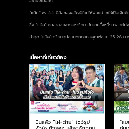
วิชายังไม่ออก
.
“แน็ค”โพสต์ว่า นี่คือของขวัญปีใหม่ให้พ่อแม่ จะให้เป็นเงินก็
.
ซึ่ง “แน็ค”เคยลาออกจากมหาวิทยาลัยมาครั้งหนึ่ง เพราะไม่พร้
.
ล่าสุด “แน็ค”เตรียมอุปสมบททดแทนคุณพ่อแม่ 25-28 ม.ค.นี้
เนื้อหาที่เกี่ยวข้อง
บินแล้ว "ไผ่-ต่าย" โชว์รูป
"แม
หัวใจ ทัวร์คอนเสิร์ตอังกฤษ
ทุ่ม