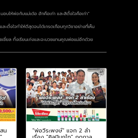
 มอบให้พ่อกับแม่เด้อ ฮักคือเก่า และสิตั้งใจคือเก่า”
ละตั้งใจทำให้ดีสุดจนได้เกรดเกือบทุกวิชาอย่างที่เห็น
ซเชี่ยล ทั้งเรียนเก่งและจะบวชแทนคุณพ่อแม่อีกด้วย
แสน
"พ่อวีระพงษ์" แจก 2 ลำ
"
เรื่อง "ศิลปินภูไท" ฤดูกาล