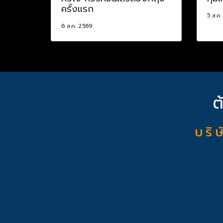
ครั้งแรก
5 ส.ค
6 ส.ค. 2569
ต
บ ริ ษ