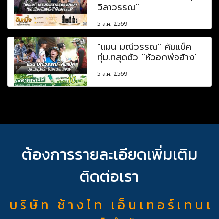
วิลาวรรณ"
5 ส.ค. 2569
"แมน มณีวรรณ" คัมแบ็ค
ทุ่มเทสุดตัว "หัวอกพ่อฮ้าง"
5 ส.ค. 2569
ต้องการรายละเอียดเพิ่มเติม
ติดต่อเรา
บ ริ ษั ท ช้ า ง ไ ท เ อ็ น เ ท อ ร์ เ ท น เ