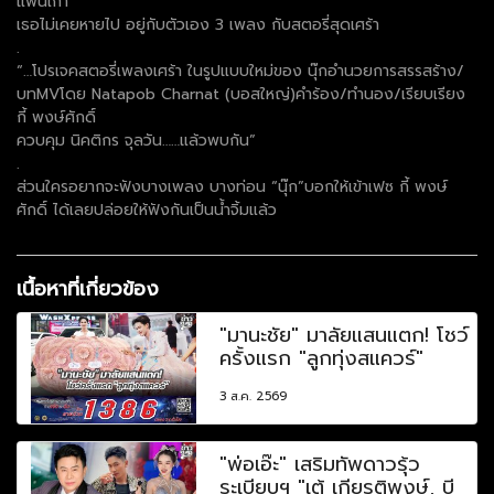
แฟนเก่า
เธอไม่เคยหายไป อยู่กับตัวเอง 3 เพลง กับสตอรี่สุดเศร้า
.
“…โปรเจคสตอรี่เพลงเศร้า ในรูปแบบใหม่ของ นุ๊กอำนวยการสรรสร้าง/
บทMVโดย Natapob Charnat (บอสใหญ่)คำร้อง/ทำนอง/เรียบเรียง
กี้ พงษ์ศักดิ์
ควบคุม นิคติกร จุลวัน……แล้วพบกัน”
.
ส่วนใครอยากจะฟังบางเพลง บางท่อน “นุ๊ก”บอกให้เข้าเฟซ กี้ พงษ์
ศักดิ์ ได้เลยปล่อยให้ฟังกันเป็นน้ำจิ้มแล้ว
เนื้อหาที่เกี่ยวข้อง
"มานะชัย" มาลัยแสนแตก! โชว์
ครั้งแรก "ลูกทุ่งสแควร์"
3 ส.ค. 2569
"พ่อเอ๊ะ" เสริมทัพดาวรุ้ว
ระเบียบฯ "เต้ เกียรติพงษ์, บี