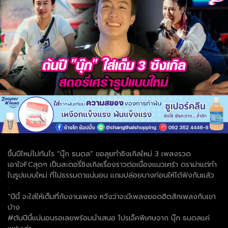
ขึ้นปีใหม่ไม่ทันไร “นุ๊ก ธนดล” ขอลุยทำซิงเกิลใหม่ 3 เพลงรวด
เอาใจFCสุดๆ เป็นสะตอรี่ซิงเกิลเรื่องราวต่อเนื่องแนวเศร้า ดราม่าแต่ทำ
ในรูปแบบใหม่ ที่ไม่ธรรมดาแน่นอน แถมปล่อยบางท่อนให้ได้ฟังกันแล้ว
.
“ปีนี้ จะใส่ให้เต็มที่กับงานเพลง หวังว่าจะมีเพลงยอดฮิตสักเพลงกับเขา
บ้าง
#ต้นปีนี้แน่นอนรอเลยพร้อมนำเสนอ โปรเจ็คพิเศษจาก นุ๊ก ธนดลแค่