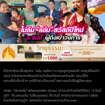
ชีวิตกำลังขาขึ้นสุดปัง “แอ้ม ชลธิชา”ดาวรุ่งลูกทุ่งแห่งปี ล่าสุดปีใหม่ได้
ฤกษ์ ยกเสาเอกเตรียมสร้างบ้านใหม่ให้ครอบครัวแล้ว ขณะที่คิว
คอนเสิร์ตก็มารัวๆ แต่ชีวิตมาดีขนาดนี้ เพราะเธอไม่ลืมผู้มีพระคุณ
.
ล่าสุด “น้องแอ้ม”พร้อมคุณพ่อ คุณแม่ นำกระเช้าไปสวัสดีปีใหม่ “อ.จินนี่
ภูไท” ที่จ.ขอนแก่น ไม่ลืมบุญคุณ ที่อ.จินนี่ พาเข้าวงการคนแรก ปล่อย
ซิงเกิลกับค่ายภูไท เรคคอร์ด หลายเพลงรวมถึงcover