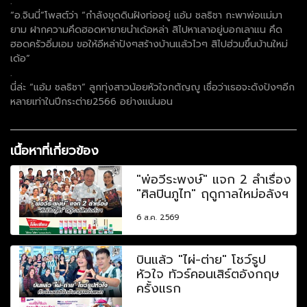
.
“อ.จินนี่”โพสต์ว่า “กำลังขุดดินฝังท่ออยู่ แอ้ม ชลธิชา กะพาพ่อแม่มา
ยาม ฝากความคึดฮอดหายายนำเด้อหล่า สิไปหาเลาอยู่บอกเลาแน คึด
ฮอดครัวอิ่มเอม ขอให้อีหล่าปังๆสร้างบ้านแล้วไวๆ สิไปฮ่วมขึ้นบ้านใหม่
เด้อ”
.
นี่ล่ะ “แอ้ม ชลธิชา” ลูกทุ่งสาวน้อยหัวใจกตัญญู เชื่อว่าเธอจะดังปังๆอีก
หลายเท่าในปีกระต่าย2566 อย่างแน่นอน
เนื้อหาที่เกี่ยวข้อง
"พ่อวีระพงษ์" แจก 2 ลำเรื่อง
"ศิลปินภูไท" ฤดูกาลใหม่อลังฯ
6 ส.ค. 2569
บินแล้ว "ไผ่-ต่าย" โชว์รูป
หัวใจ ทัวร์คอนเสิร์ตอังกฤษ
ครั้งแรก