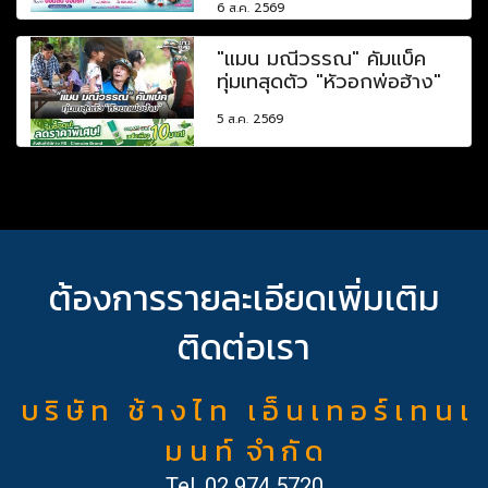
6 ส.ค. 2569
"แมน มณีวรรณ" คัมแบ็ค
ทุ่มเทสุดตัว "หัวอกพ่อฮ้าง"
5 ส.ค. 2569
ต้องการรายละเอียดเพิ่มเติม
ติดต่อเรา
บ ริ ษั ท ช้ า ง ไ ท เ อ็ น เ ท อ ร์ เ ท น เ
ม น ท์ จำ กั ด
Tel.
02 974 5720