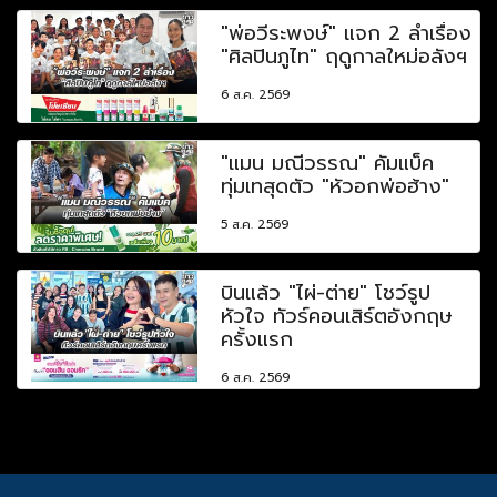
"พ่อวีระพงษ์" แจก 2 ลำเรื่อง
"ศิลปินภูไท" ฤดูกาลใหม่อลังฯ
6 ส.ค. 2569
"แมน มณีวรรณ" คัมแบ็ค
ทุ่มเทสุดตัว "หัวอกพ่อฮ้าง"
5 ส.ค. 2569
บินแล้ว "ไผ่-ต่าย" โชว์รูป
หัวใจ ทัวร์คอนเสิร์ตอังกฤษ
ครั้งแรก
6 ส.ค. 2569