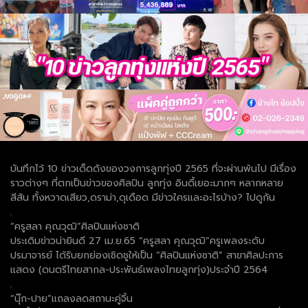
บันทึกไว้ 10 ข่าวเด็ดดังของวงการลูกทุ่งปี 2565 ที่จะผ่านพ้นไป มีเรื่อง
ราวต่างๆ ที่ตกเป็นข่าวของศิลปิน ลูกทุ่ง อินดี้เยอะมากๆ หลากหลาย
สีสัน ทั้งหวาดเสียว,ดราม่า,ดุเดือด มีข่าวใครและอะไรบ้าง? ไปดูกัน
.
“ครูสลา คุณวุฒิ”ศิลปินแห่งชาติ
ประเดิมข่าวน่ายินดี 27 เม.ย.65 “ครูสลา คุณวุฒิ”ครูเพลงระดับ
ปรมาจารย์ ได้รับยกย่องเชิดชูให้เป็น “ศิลปินแห่งชาติ” สาขาศิลปะการ
แสดง (ดนตรีไทยสากล-ประพันธ์เพลงไทยลูกทุ่ง)ประจำปี 2564
.
“นุ๊ก-ปาย”แถลงลดสถานะคู่จิ้น