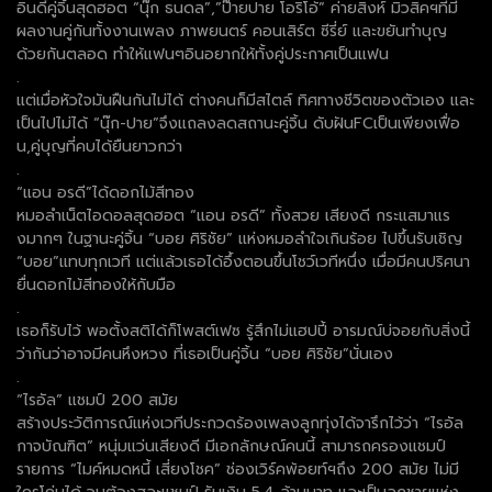
อินดี้คู่จิ้นสุดฮอต “นุ๊ก ธนดล”,”ป๊ายปาย โอริโอ้” ค่ายสิงห์ มิวสิคฯที่มี
ผลงานคู่กันทั้งงานเพลง ภาพยนตร์ คอนเสิร์ต ซีรี่ย์ และขยันทำบุญ
ด้วยกันตลอด ทำให้แฟนๆอินอยากให้ทั้งคู่ประกาศเป็นแฟน
.
แต่เมื่อหัวใจมันฝืนกันไม่ได้ ต่างคนก็มีสไตล์ ทิศทางชีวิตของตัวเอง และ
เป็นไปไม่ได้ “นุ๊ก-ปาย”จึงแถลงลดสถานะคู่จิ้น ดับฝันFCเป็นเพียงเฟื่อ
น,คู่บุญที่คบได้ยืนยาวกว่า
.
“แอน อรดี”ได้ดอกไม้สีทอง
หมอลำเน็ตไอดอลสุดฮอต “แอน อรดี” ทั้งสวย เสียงดี กระแสมาแร
งมากๆ ในฐานะคู่จิ้น “บอย ศิริชัย” แห่งหมอลำใจเกินร้อย ไปขึ้นรับเชิญ
“บอย”แทบทุกเวที แต่แล้วเธอได้อึ้งตอนขึ้นโชว์เวทีหนึ่ง เมื่อมีคนปริศนา
ยื่นดอกไม้สีทองให้กับมือ
.
เธอก็รับไว้ พอตั้งสติได้ก็โพสต์เฟซ รู้สึกไม่แฮปปี้ อารมณ์บ่จอยกับสิ่งนี้
ว่ากันว่าอาจมีคนหึงหวง ที่เธอเป็นคู่จิ้น “บอย ศิริชัย”นั่นเอง
.
“ไรอัล” แชมป์ 200 สมัย
สร้างประวัติการณ์แห่งเวทีประกวดร้องเพลงลูกทุ่งได้จารึกไว้ว่า “ไรอัล
กาจบัณฑิต” หนุ่มแว่นเสียงดี มีเอกลักษณ์คนนี้ สามารถครองแชมป์
รายการ “ไมค์หมดหนี้ เสี่ยงโชค” ช่องเวิร์คพ้อยท์ฯถึง 200 สมัย ไม่มี