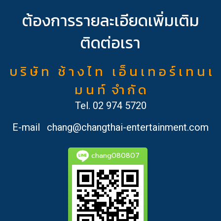
ต้องการรายละเอียดเพิ่มเติม
ติดต่อเรา
บ ริ ษั ท ช้ า ง ไ ท เ อ็ น เ ท อ ร์ เ ท น เ
ม น ท์ จำ กั ด
Tel.
02 974 5720
E-mail
chang@changthai-entertainment.com
chang080807