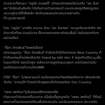
ช่วงพ.ย.ที่ผ่านมา “ครูนิค สะเลอปี้” เจ้าของค่ายพอดีม่วนกับ “พร จันท
พร”นักร้องในสังกัด ได้เดินทางด้วยรถยนต์ และประสบอุบัติเหตุถูกรถ
กระบะคู่กรณีที่เสียหลัก ขับข้ามเลนชนประสานงาอย่างจัง
ที่จ.อุบลราชธานี
.
โดย “ครูนิค” ปากฉีก ขาบวม ส่วน “พร จันทพร” กระดูกไหปลาร้าหัก ส่ง
รักษาตัวที่รพ.วานรนิวาส เป็นการฟาดเคราะห์ก่อนสิ้นปี ต่อไปเฮงๆปังๆ
อย่างเดียว
.
“ก๊อท จักรพันธ์”โพสต์เดือด!
เจ้าชายลูกทุ่ง “ก๊อท จักรพันธ์”กำลังไปได้ดีกับโปรเจค New Country ที่
ทำกับแกรมมี่ฯปล่อยซิงเกิล Stand by หล่อ ของ 4 หนุ่มติณติณ,นุ,เอ็ม
โบและกีต้าร์ ยอดวิวพุ่ง พลิกวงการลูกทุ่งแบบสุดๆ แต่ด้วยความไม่
ลงตัวของการทำงานกับGMM
.
ทำให้ “ก๊อท” ไม่สบอารมณ์ จนต้องออกมาโพสต์ขอตัดขาด เลิกแล้วต่อ
กันกับ “แกรมมี่ฯ”โดยเจ้าตัวลุยเองกับโปรเจคใหม่ Got Country
.
“เพชร สหรัตน”ไม่รับคอนเสิร์ตตลอดชีพ
ทำเอางง!ไก่ตาแตกทั้งวงการ เมื่ออินดี้ยุคบุกเบิก “เพชร สหรัตน์” ที่ยังมี
ผลงานทั้งแต่งเพลงให้คนอื่นร้องจนดัง และร้องเพลงเอง ประกาศไม่