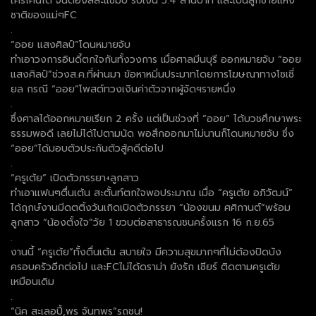
ใครโค่นได้ จนต้องสละแชมป์ รับเงิน 5.4 ล้านบาท และเป็นลูกชายแห่ง
ชาติของแม่ๆFC
.
“ออย แสงศิลป์”โดนหมายจับ
ทำเอาวงการอินดี้ตกใจกันทั้งวงการ เมื่อศาลมีนบุรี ออกหมายจับ “ออย
แสงศิลป์”ช่วงส.ค.ที่ผ่านมา ข้อหาหมิ่นประมาทโดยการโฆษณาทางโซเชี่
ยล กรณี “ออย”โพสต์ทวงเงินค่าตัวจากผู้จัดฯรายหนึ่ง
.
ซึ่งศาลได้ออกหมายเรียก 2 ครั้ง แต่เป็นช่วงที่ “ออย” ได้บวชศึกษาพระ
ธรรมพอดี เลยไม่ได้ไปตามนัด พอสึกออกมาไม่นานก็โดนหมายจับ ซึ่ง
“ออย”ได้มอบตัวประกันตัวสู้คดีต่อไป
.
“ครูเต้ย” เปิดตัวภรรยา+ลูกสาว
ทำเอาแฟนๆตื่นเต้น สะตั้นท์ตกใจพอประมาณ เมื่อ “ครูเต้ย อภิวัฒน์”
ได้ฤกษ์งานมีดตติ้งวันเกิดเปิดตัวภรรยา “น้องขนม ศศิกานต์”พร้อม
ลูกสาว “น้องตั้งใจ”วัย 1 ขวบต่อสาธารณชนครั้งแรก 16 ก.ย.65
.
งานนี้ “ครูเต้ย”ทั้งตื่นเต้น สบายใจ มีความสุขมากๆที่ไม่ต้องปิดบัง
ครอบครัวอีกต่อไป และFCไม่ได้ดราม่า ยังรัก เชียร์ ติดตามครูเต้ย
เหมือนเดิม
.
“นิค สะเลอปี้,พร จันทพร”รถชน!