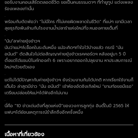
ขอรับงานคอนเสิร์ตตลอดชีวิต ขอเป็นคนธรรมดาๆ ที่ทำยูทูป แต่งเพลง
ร้องเพลงเท่านั้น
.
พร้อมกับตัดพ้อว่า “ไม่มีใคร ที่ไม่เคยผิดพลาดในชีวิต” ที่แน่ๆ เขามีเวลา
ลุยธุรกิจพันล้านกับโรงงานน้ำปลาร้าแห่งใหม่ที่จ.หนองคายเต็มที่
.
"นัน"ลาค่ายยุ้งข้าวฯ
นับว่าแม่ๆfcช็อคในระดับหนึ่ง แม้จะคิดๆทำใจไว้บ้างแล้ว กรณี “นัน
อนันต์” ตัดสินใจไม่ต่อสัญญาค่ายยุ้งข้าวเรคคอร์ดฯ หลังอยู่มา 5 ปี
ตั้งแต่ได้แชมป์ไมค์ทองคำ 6 เพราะอยากออกไปลุยงาน หาประสบการณ์
ใหม่ๆด้วยตัวเอง
.
แต่ไม่ได้มีปัญหากับค่ายยุ้งข้าวฯ ยังร่วมงานกันได้ปกติ หากเรียกใช้งานก็
เต็มใจ ล่าสุดมีข่าว “นัน อนันต์” เข้าห้องอัดซิงเกิลใหม่ “ยามท้อขอมีเธอ”
เตรียมปล่อยให้แม่ๆได้ฟังอีกไม่นาน
.
นี่คือ “10 ข่าวเด่นดังที่สุดแห่งปี”ของวงการลูกทุ่ง อินดี้ในปี 2565 ให้
แฟนๆได้ย้อนเหตุการณ์รำลึกถึงอีกครั้งหนึ่ง
เนื้อหาที่เกี่ยวข้อง