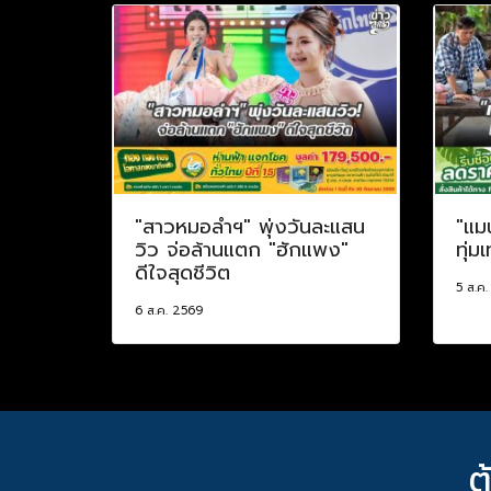
"สาวหมอลำฯ" พุ่งวันละแสน
"แม
วิว จ่อล้านแตก "ฮักแพง"
ทุ่ม
ดีใจสุดชีวิต
5 ส.ค
6 ส.ค. 2569
ต