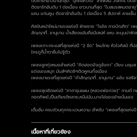
ติดชาร์ทยาวนานที่สุด “บุคคลทั่วไป” ลำเพลิน วงศกร ติดช
ติดชาร์ทอันดับ 1 ต่อเนื่อง ยาวนานที่สุด “ใบสมรสหมดอายุ
แคน แก่นคูน ติดชาร์ทอันดับ 1 ต่อเนื่อง 5 สัปดาห์ ลายเซ
.
ศิลปินหน้าใหม่มาแรงแห่งปี ฝ่ายชาย “ไรอัล กาจบัณฑิต” เพ
สัญญาที่...ชานุมาน น้ำเสียงแอ้มคือมีเสน่ห์ แหบ ละมุนน่าฟัง
.
เพลงเกาะกระแสที่สุดแห่งปี “2 ขีด” ไหมไทย หัวใจศิลป์ ท
ใครดูก็น้ำตาซึมไม่รู้ตัว
.
เพลงลูกทุ่งหมอลำแห่งปี “คิดฮอดจังภูลังกา” เวียง นฤมล เ
แต่งเองสนุก มันส์ๆคิดซิๆติดหูคนทั้งเมือง
เพลงมาแรงที่สุดแห่งปี “คำสัญญาที่...ชานุมาน” แอ้ม ชลธิ
.
เพลงสุดฮิตแห่งปี “คาถาขุนแผน (หลวงพ่อกวย)” กานต์ ทศน
กอดทิพย์,เป็นเกียรติหลาย,หนีบ่ม้ม,นางไอ่ของอ้ายนั่นเอง
.
เต็มอิ่ม ครบถ้วนทุกกระบวนความ สำหรับ “เพลงที่สุดแห่งป
เนื้อหาที่เกี่ยวข้อง