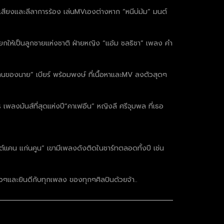
ำเสียงและลีลาการร้อง เล่นMVเองต่างหาก “หนีบ่ม้ม” มนต์
ยกให้เป็นลูกชายแห่งชาติ ฝ่ายหญิง “แอ้ม ชลธิชา” เพลง คำ
านของนาย” เบียร์ พร้อมพงษ์ ที่เนื้อหาและMV ลงตัวสุดๆ
พลงมันส์ที่สุดแห่งปี“คาเฟอีน” หญิงลี ศรีจุมพล ที่เธอ
แคน แก่นคูน” เขามีเพลงดังติดในชาร์ทตลอดทั้งปี เช่น
วๆและยินดีกับทุกเพลง ของทุกๆศิลปินด้วยจ้า..