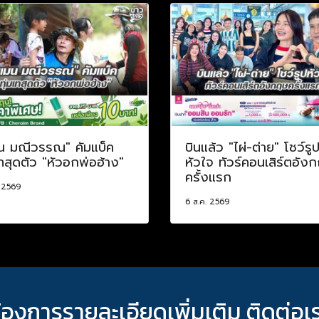
น มณีวรรณ" คัมแบ็ค
บินแล้ว "ไผ่-ต่าย" โชว์รู
เทสุดตัว "หัวอกพ่อฮ้าง"
หัวใจ ทัวร์คอนเสิร์ตอัง
ครั้งแรก
. 2569
6 ส.ค. 2569
้องการรายละเอียดเพิ่มเติม ติดต่อเ