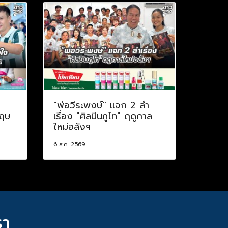
ป
"พ่อวีระพงษ์" แจก 2 ลำ
กฤษ
เรื่อง "ศิลปินภูไท" ฤดูกาล
ใหม่อลังฯ
6 ส.ค. 2569
รา