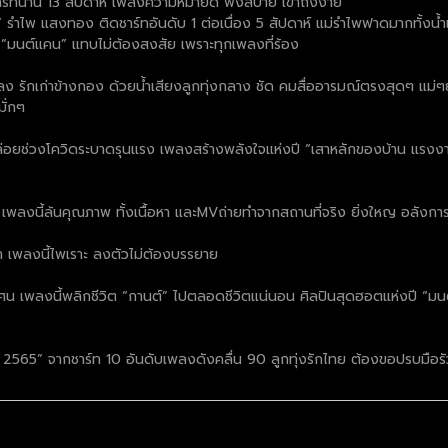
าร์ทนาน 13 สัปดาห์ เพลงความหมายดี ฟังสบาย เข้าถึงง่าย
” รำไพ แสงทอง ติดชาร์ทอันดับ 1 ต่อเนื่อง 5 สัปดาห์ แม่รำไพฟาดมากทั้งน้
็น “มนต์แคน” แทบไม่ต้องสงสัย เพราะทุกเพลงที่ร้อง
ลง รักเก่าข้างกอง ด้วยน้ำเสียงลูกทุ่งกลาง ชัด คมสื่ออารมณ์ตรงสุดๆ แม่ๆ
มั่กๆ
ี่ปล่อยช่วงโควิดระบาดรุนแรง เพลงสร้างพลังใจแห่งปี “เสาหลักของบ้าน แรงง
พลงนี้ล้นคุณภาพ ทั้งเนื้อหา และMVถ่ายทำจากสถานที่จริง ยิ่งใหญ อลังการ เ
ชา เพลงนี้ไพเราะ ลงตัวไม่ต้องบรรยาย
 เพลงนี้พลิกชีวิต “กานต์” ไปตลอดชีวิตแน่นอน ศิลปินสุดฮอตแห่งปี “มนต์
ี 2565” จากชาร์ท 10 อันดับเพลงดังคลื่น 90 ลูกทุ่งรักไทย ต้องขอปรบมือรั