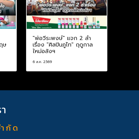
ป
"พ่อวีระพงษ์" แจก 2 ลำ
กฤษ
เรื่อง "ศิลปินภูไท" ฤดูกาล
ใหม่อลังฯ
6 ส.ค. 2569
รา
จำ กั ด