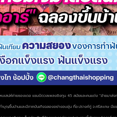
ียงแหบเสน่ห์ค่ายซองเดอ แชมป์ดวลเพลงชิงทุน 45 สมัยและคนแต่ง “อ้ายมาส่งท
ทำบุญขึ้นบ้านและมีภาคบันเทิงฉลองอย่างอบอุ่น ที่อ.ปรางค์กู่ จ.ศรีสะเกษ มีแ