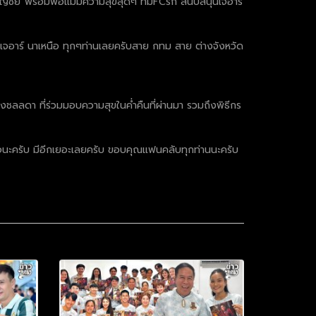
ชัย”พร้อมพ่อแม่มีความสุขสุดๆ ที่มีFCรัก สนับสนุนเจอาร์
จอาร์ นาเหนือ ทุกๆท่านเลยครับสาย กทม สาย ต่างจังหวัด
ลลดา ที่ร่วมมอบความสุขในค่ำคืนที่ผ่านมา รวมถึงพิธีกร
ใจนะครับ มีอีกเยอะเลยครับ ขอบคุณแฟนคลับทุกท่านนะครับ