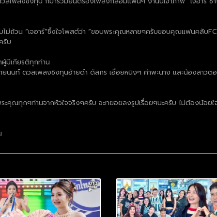
วลเพลงชิงทุน ก็มาร่วมยินดีร้องเพลงกล่อมแฟนๆ งานนี้เจ้าภาพ “เจอาร์ ชาญ
บไม่ถ้วน “เจอาร์”ซึ้งใจโพสต์ว่า “ขอบพระคุณหลายๆครับขอบคุณแฟนคลับFCเ
ครับ
้มีเกียรติทุกท่าน
้ายนนท์ ดวลเพลงชิงทุนอ้ายดำ ดัสกร เอื่อยหนิงๆ คำพะนาง และน้องสาวตองช
ระคุณทุกๆท่านจากหัวใจจริงๆครับ จะทยอยลงรูปเรื่อยๆนะครับ ไม่ต้องน้อย
น