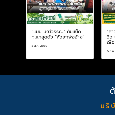
"แมน มณีวรรณ" คัมแบ็ค
"สา
ทุ่มเทสุดตัว "หัวอกพ่อฮ้าง"
วิว
ดีใจ
5 ส.ค. 2569
6 ส.ค
ต
บ ริ ษ