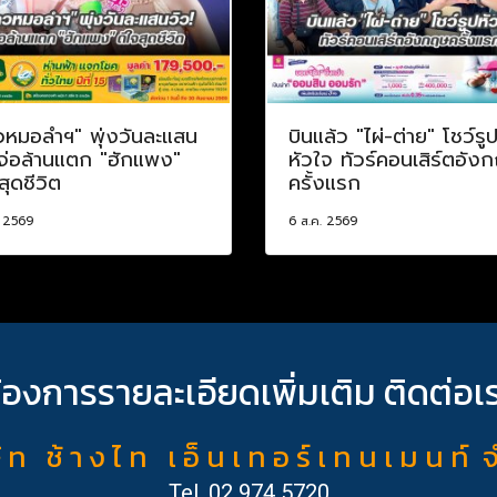
วหมอลำฯ" พุ่งวันละแสน
บินแล้ว "ไผ่-ต่าย" โชว์รู
 จ่อล้านแตก "ฮักแพง"
หัวใจ ทัวร์คอนเสิร์ตอัง
สุดชีวิต
ครั้งแรก
. 2569
6 ส.ค. 2569
้องการรายละเอียดเพิ่มเติม ติดต่อเ
ั ท ช้ า ง ไ ท เ อ็ น เ ท อ ร์ เ ท น เ ม น ท์ 
Tel.
02 974 5720