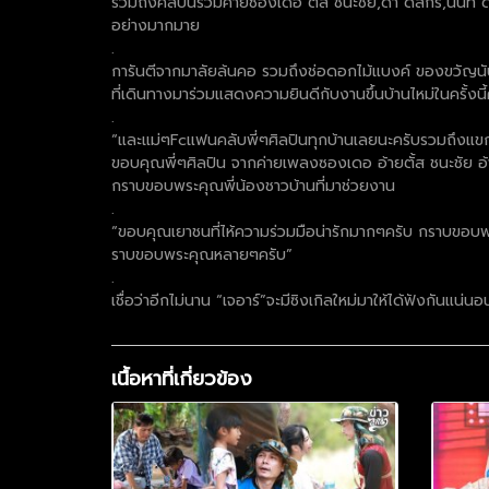
รวมถึงศิลปินร่วมค่ายซองเดอ ตัส ชนะชัย,ดำ ดัสกร,นนท์ ด
อย่างมากมาย
.
การันตีจากมาลัยล้นคอ รวมถึงช่อดอกไม้แบงค์ ของขวัญนั
ที่เดินทางมาร่วมแสดงความยินดีกับงานขึ้นบ้านไหม่ในครั้งนี้
.
“และแม่ๆFcแฟนคลับพี่ๆศิลปินทุกบ้านเลยนะครับรวมถึงแขกผู
ขอบคุณพี่ๆศิลปิน จากค่ายเพลงซองเดอ อ้ายตั้ส ชนะชัย อ
กราบขอบพระคุณพี่น้องชาวบ้านที่มาช่วยงาน
.
“ขอบคุณเยาชนที่ไห้ความร่วมมือน่ารักมากๆครับ กราบขอบพ
ราบขอบพระคุณหลายๆครับ”
.
เชื่อว่าอีกไม่นาน “เจอาร์”จะมีซิงเกิลใหม่มาให้ได้ฟังกันแน่นอ
เนื้อหาที่เกี่ยวข้อง