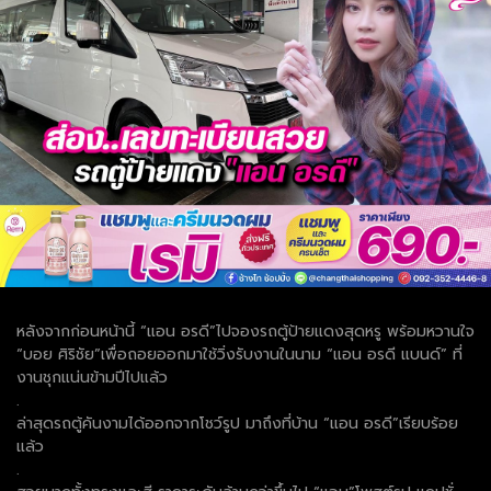
หลังจากก่อนหน้านี้ “แอน อรดี”ไปจองรถตู้ป้ายแดงสุดหรู พร้อมหวานใจ
“บอย ศิริชัย”เพื่อถอยออกมาใช้วิ่งรับงานในนาม “แอน อรดี แบนด์” ที่
งานชุกแน่นข้ามปีไปแล้ว
.
ล่าสุดรถตู้คันงามได้ออกจากโชว์รูป มาถึงที่บ้าน “แอน อรดี”เรียบร้อย
แล้ว
.