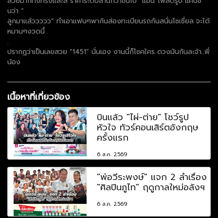
สวยมากทั้งทรงและสี ราคาระดับล้านกว่าขึ้นไป “แอน”โพสต์รูป แคปชั่
นว่า “
ลูกมาแล้ววววว” ทำเอาแฟนๆพากันส่องทะเบียนรถกันสนั่นโซเชี่ยล จะได้
หมานๆงวดนี้
.
ปรากฏว่าเป็นเลขสวย “1451” นั่นเอง งานนี้ก็โชคใคร ดวงมันกันละจ้า..พี่
น้อง
เนื้อหาที่เกี่ยวข้อง
บินแล้ว "ไผ่-ต่าย" โชว์รูป
หัวใจ ทัวร์คอนเสิร์ตอังกฤษ
ครั้งแรก
6 ส.ค. 2569
"พ่อวีระพงษ์" แจก 2 ลำเรื่อง
"ศิลปินภูไท" ฤดูกาลใหม่อลังฯ
6 ส.ค. 2569