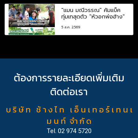
"แมน มณีวรรณ" คัมแบ็ค
ทุ่มเทสุดตัว "หัวอกพ่อฮ้าง"
5 ส.ค. 2569
ต้องการรายละเอียดเพิ่มเติม
ติดต่อเรา
บ ริ ษั ท ช้ า ง ไ ท เ อ็ น เ ท อ ร์ เ ท น เ
ม น ท์ จำ กั ด
Tel.
02 974 5720