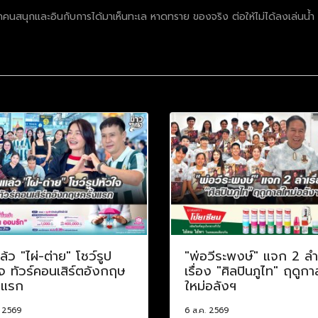
คนสนุกและอินกับการได้มาเห็นทะเล หาดทราย ของจริง ต่อให้ไม่ได้ลงเล่นน้ำ 
ล้ว "ไผ่-ต่าย" โชว์รูป
"พ่อวีระพงษ์" แจก 2 ลำ
จ ทัวร์คอนเสิร์ตอังกฤษ
เรื่อง "ศิลปินภูไท" ฤดูกา
งแรก
ใหม่อลังฯ
. 2569
6 ส.ค. 2569