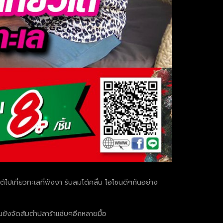
ปเที่ยวทะเลที่พังงา รับลมโต้คลื่น โอโซนดีๆกันอย่าง
้นยังจัดส้มตำปลาร้าแซ่บๆอีกหลายมื้อ