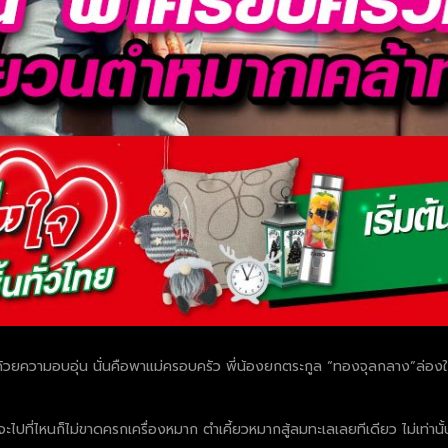
วยความอบอุ่น นั่นคือพาแม่ครอบครัว พี่น้องยกตระกูล “ทองจุลกลาง”ล่องใต้ไ
ะไปที่ไหนก็ไม่ขาดครกเครื่องหมาก ตำเคี้ยวหมากสู้ลมทะเลเลยทีเดียว ไม่เท่านั