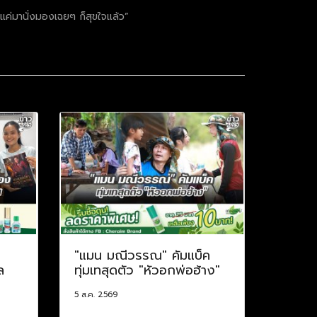
แค่มานั่งมองเฉยๆ ก็สุขใจแล้ว”
"แมน มณีวรรณ" คัมแบ็ค
ล
ทุ่มเทสุดตัว "หัวอกพ่อฮ้าง"
5 ส.ค. 2569