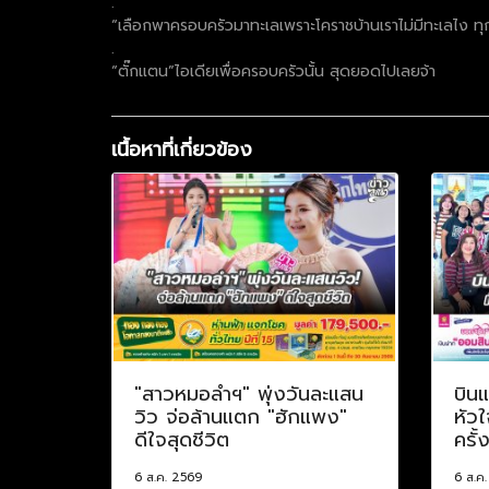
.
“เลือกพาครอบครัวมาทะเลเพราะโคราชบ้านเราไม่มีทะเลไง ทุก
.
“ตั๊กแตน”ไอเดียเพื่อครอบครัวนั้น สุดยอดไปเลยจ้า
เนื้อหาที่เกี่ยวข้อง
"สาวหมอลำฯ" พุ่งวันละแสน
บินแ
วิว จ่อล้านแตก "ฮักแพง"
หัวใ
ดีใจสุดชีวิต
ครั้
6 ส.ค. 2569
6 ส.ค