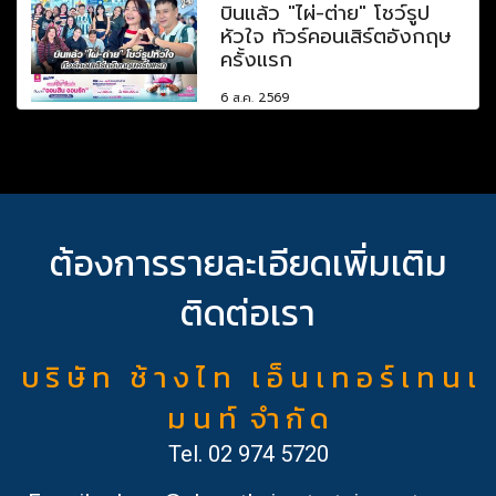
บินแล้ว "ไผ่-ต่าย" โชว์รูป
หัวใจ ทัวร์คอนเสิร์ตอังกฤษ
ครั้งแรก
6 ส.ค. 2569
ต้องการรายละเอียดเพิ่มเติม
ติดต่อเรา
บ ริ ษั ท ช้ า ง ไ ท เ อ็ น เ ท อ ร์ เ ท น เ
ม น ท์ จำ กั ด
Tel.
02 974 5720