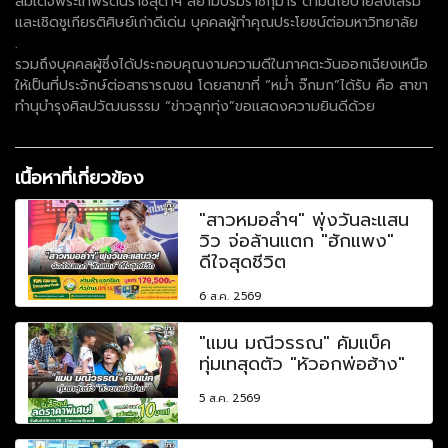
สมเด็จพระเทพรัตนราชสุดาฯ สยามบรมราชกุมารี ตามนโยบายส่งเสริม
และเชิดชูเกียรติศิษย์เก่าดีเด่น บุคคลผู้ทำคุณประโยชน์ต่อมหาวิทยาลัย
.
รวมถึงบุคคลผู้ซึ่งได้ประกอบคุณงามความดีในภาคตะวันออกเฉียงเหนือ
ให้เป็นที่ประจักษ์ต่อสาธารณชน โดยสาขาที่ “หม่ำ จ๊กมก”ได้รับ คือ สาขา
ทำนุบำรุงศิลปวัฒนธรรม “ข่าวลูกทุ่ง”ขอแสดงความยินดีด้วย
เนื้อหาที่เกี่ยวข้อง
"สาวหมอลำฯ" พุ่งวันละแสน
วิว จ่อล้านแตก "ฮักแพง"
ดีใจสุดชีวิต
6 ส.ค. 2569
"แมน มณีวรรณ" คัมแบ็ค
ทุ่มเทสุดตัว "หัวอกพ่อฮ้าง"
5 ส.ค. 2569