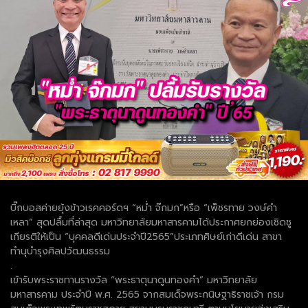
บิ๊กบอสค่ายยุ้งข้าวเรคคอร์ดฯ “หม่ำ จ๊กมก”หรือ “เพ็ชรทาย วงษ์คำ
เหลา” สุดปลื้มที่ล่าสุด มหาวิทยาลัยมหาสารคามได้ประกาศยกย่องเชิดชู
เกียรติให้เป็น “บุคคลดีเด่นประจำปี2565”ประเภทศิษย์เก่าดีเด่น สาขา
ทำนุบำรุงศิลปวัฒนธรรม
.
เข้ารับพระราชทานรางวัล “พระธาตุนาดูนทองคำ” มหาวิทยาลัย
มหาสารคาม ประจำปี พ.ศ. 2565 จากสมเด็จพระกนิษฐาธิราชเจ้า กรม