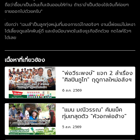
ถือว่าซื้อมาเป็นเงินเก็บเงินออมให้ท่าน ถ้าเราจำเป็นต้องใช้เงินก็ค่อยๆ
ขายออกไปด้วยครับ"
.
เรียกว่า “เจมส์”เป็นลูกทุ่งหนุ่มที่มองการณ์ไกลจริงๆ งานนี้พ่อแม่ไม่เหงา
ได้เลี้ยงดูแลโคพันธุ์ดี และยังมีอนาคตในเชิงธุรกิจอีกด้วย กดไลค์รัวๆ
ได้เลย
เนื้อหาที่เกี่ยวข้อง
"พ่อวีระพงษ์" แจก 2 ลำเรื่อง
"ศิลปินภูไท" ฤดูกาลใหม่อลังฯ
6 ส.ค. 2569
"แมน มณีวรรณ" คัมแบ็ค
ทุ่มเทสุดตัว "หัวอกพ่อฮ้าง"
5 ส.ค. 2569