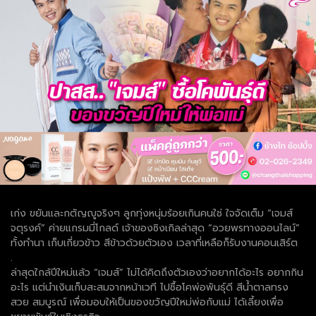
เก่ง ขยันและกตัญญูจริงๆ ลูกทุ่งหนุ่มร้อยเกินคนใช่ ใจจัดเต็ม “เจมส์
จตุรงค์” ค่ายแกรมมี่โกลด์ เจ้าของซิงเกิลล่าสุด “อวยพรทางออนไลน์”
ทั้งทำนา เก็บเกี่ยวข้าว สีข้าวด้วยตัวเอง เวลาที่เหลือก็รับงานคอนเสิร์ต
.
ล่าสุดใกล้ปีใหม่แล้ว “เจมส์” ไม่ได้คิดถึงตัวเองว่าอยากได้อะไร อยากกิน
อะไร แต่นำเงินเก็บสะสมจากหน้าเวที ไปซื้อโคพ่อพันธุ์ดี สีน้ำตาลทรง
สวย สมบูรณ์ เพื่อมอบให้เป็นของขวัญปีใหม่พ่อกับแม่ ได้เลี้ยงเพื่อ