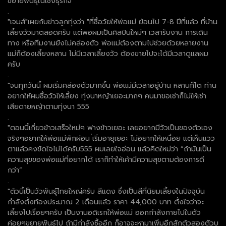
ขยายพันธุ์ในเชิงธุรกิจ
.
"เจมส์"เผยกับข่าวลูกทุ่งว่า "ที่ซื้อวัยให้พ่อแม่ ย้อนไป 7-8 ปีที่แล้ว ที่บ้าน
เลี้ยงวัวมาตลอดครับ แต่พอผมเป็นศิลปินใหม่ๆ เวลารับงาน การเดิน
ทาง หรือทีมงานยังไม่คล่องตัว พ่อแม่ต้องตามไปช่วยด้วยหลายงาน
แม่ก็ต้องเลี้ยงหลาน ไม่มีเวลาเลี้ยงวัว ต้องขายไปจะได้มีเวลาดูแลผม
ครับ
.
"จนทุกวันนี้ ผมเริ่มคล่องตัวมากขึ้น พ่อแม่มีเวลาอยู่บ้าน หลานก็โต ท่าน
อยากให้ผมซื้อวัวให้เลี้ยง ทุ่งนาหญ้าเยอะมากๆ คนมาขอเช่าก็ไม่ให้เช่า
เสียดายหญ้าตามทุ่งนา 555
.
"ตอนนี้เกี่ยวข้าวเสร็จใหม่ๆ ฟางข้าวเยอะ เลยอยากมีวัวเป็นของตัวเอง
จริงๆอยากให้พ่อแม่พักผ่อน ่เริ่มอายุเยอะ ไม่อยากให้เหนื่อย แต่เห็นแวว
ตาแล้วคงขัดใจไม่ได้ครับ555 ผมเลยใจอ่อน แล้วคิดใหม่ว่า “ถ้ามันเป็น
ความสุขของพ่อแม่ที่อยากได้ เราก็ทำให้เค้ามีความสุขตามต้องการดี
กว่า”
.
"ตัวนี้เป็นวัวพันธุ์ไทยใหญ่ครับ สีแดง ซึ่งเป็นสีที่นิยมเลี้ยงในปัจจุบัน
กำลังตั้งท้องประมาณ 2 เดือนแล้ว ราคา 44,000 บาท ตั้งใจว่าจะ
เลี้ยงไปเรื่อยๆครับ เป็นงานอดิเรกให้พ่อแม่ ออกกำลังกายไปในตัว
ค่อยๆขยายพันธุ์ไป ถ้ามีกำลังซื้ออีก ก็อาจจะหามาเพิ่มอีกสักตัวสองตัวบ