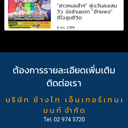
"สาวหมอลำฯ" พุ่งวันละแสน
วิว จ่อล้านแตก "ฮักแพง"
ดีใจสุดชีวิต
6 ส.ค. 2569
ต้องการรายละเอียดเพิ่มเติม
ติดต่อเรา
บ ริ ษั ท ช้ า ง ไ ท เ อ็ น เ ท อ ร์ เ ท น เ
ม น ท์ จำ กั ด
Tel.
02 974 5720