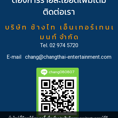
ติดต่อเรา
บ ริ ษั ท ช้ า ง ไ ท เ อ็ น เ ท อ ร์ เ ท น เ
ม น ท์ จำ กั ด
Tel.
02 974 5720
E-mail
chang@changthai-entertainment.com
chang080807