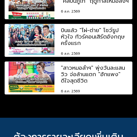
"ศิลปินภูไท" ฤดูกาลใหม่อลังฯ
6 ส.ค. 2569
บินแล้ว "ไผ่-ต่าย" โชว์รูป
หัวใจ ทัวร์คอนเสิร์ตอังกฤษ
ครั้งแรก
6 ส.ค. 2569
"สาวหมอลำฯ" พุ่งวันละแสน
วิว จ่อล้านแตก "ฮักแพง"
ดีใจสุดชีวิต
6 ส.ค. 2569
ต้องการรายละเอียดเพิ่มเติม