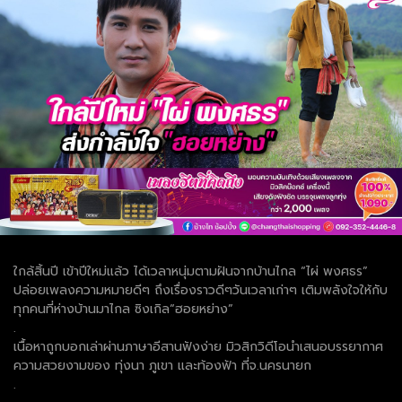
ใกล้สิ้นปี เข้าปีใหม่แล้ว ได้เวลาหนุ่มตามฝันจากบ้านไกล “ไผ่ พงศธร”
ปล่อยเพลงความหมายดีๆ ถึงเรื่องราวดีๆวันเวลาเก่าๆ เติมพลังใจให้กับ
ทุกคนที่ห่างบ้านมาไกล ซิงเกิล“ฮอยหย่าง”
.
เนื้อหาถูกบอกเล่าผ่านภาษาอีสานฟังง่าย มิวสิกวิดีโอนำเสนอบรรยากาศ
ความสวยงามของ ทุ่งนา ภูเขา และท้องฟ้า ที่จ.นครนายก
.