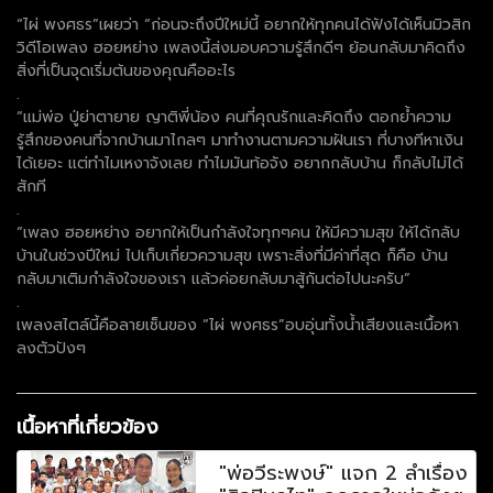
“ไผ่ พงศธร”เผยว่า “ก่อนจะถึงปีใหม่นี้ อยากให้ทุกคนได้ฟังได้เห็นมิวสิก
วิดีโอเพลง ฮอยหย่าง เพลงนี้ส่งมอบความรู้สึกดีๆ ย้อนกลับมาคิดถึง
สิ่งที่เป็นจุดเริ่มต้นของคุณคืออะไร
.
“แม่พ่อ ปู่ย่าตายาย ญาติพี่น้อง คนที่คุณรักและคิดถึง ตอกย้ำความ
รู้สึกของคนที่จากบ้านมาไกลๆ มาทำงานตามความฝันเรา ที่บางทีหาเงิน
ได้เยอะ แต่ทำไมเหงาจังเลย ทำไมมันท้อจัง อยากกลับบ้าน ก็กลับไม่ได้
สักที
.
“เพลง ฮอยหย่าง อยากให้เป็นกำลังใจทุกๆคน ให้มีความสุข ให้ได้กลับ
บ้านในช่วงปีใหม่ ไปเก็บเกี่ยวความสุข เพราะสิ่งที่มีค่าที่สุด ก็คือ บ้าน
กลับมาเติมกำลังใจของเรา แล้วค่อยกลับมาสู้กันต่อไปนะครับ”
.
เพลงสไตล์นี้คือลายเซ็นของ “ไผ่ พงศธร”อบอุ่นทั้งน้ำเสียงและเนื้อหา
ลงตัวปังๆ
เนื้อหาที่เกี่ยวข้อง
"พ่อวีระพงษ์" แจก 2 ลำเรื่อง