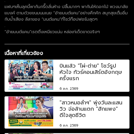
.
แฟนๆเห็นลุคนี้พากันกรี๊ดลั่นห้าง ปลื้มมากๆ พากันให้ดอกไม้ พวงมาลัย
แบงค์ ตามด้วยขนมนมเนย “อ้ายมนต์แคน”อย่างคึกคัก สนุกสุขเต็มอิ่ม
กับน้ำเสียง ลีลาของ “มนต์แคน”ที่โชว์ท็อปฟอร์มสุดๆ
.
“อ้ายมนต์แคน”เรตติ้งเหนียวแน่น หล่อเท่เด็ดขาดจริงๆ
เนื้อหาที่เกี่ยวข้อง
บินแล้ว "ไผ่-ต่าย" โชว์รูป
หัวใจ ทัวร์คอนเสิร์ตอังกฤษ
ครั้งแรก
6 ส.ค. 2569
"สาวหมอลำฯ" พุ่งวันละแสน
วิว จ่อล้านแตก "ฮักแพง"
ดีใจสุดชีวิต
6 ส.ค. 2569