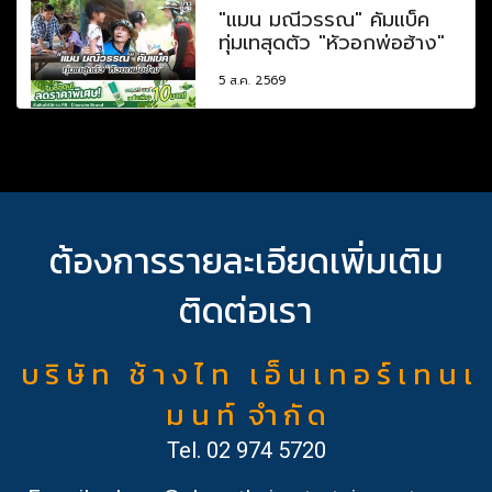
"แมน มณีวรรณ" คัมแบ็ค
ทุ่มเทสุดตัว "หัวอกพ่อฮ้าง"
5 ส.ค. 2569
ต้องการรายละเอียดเพิ่มเติม
ติดต่อเรา
บ ริ ษั ท ช้ า ง ไ ท เ อ็ น เ ท อ ร์ เ ท น เ
ม น ท์ จำ กั ด
Tel.
02 974 5720