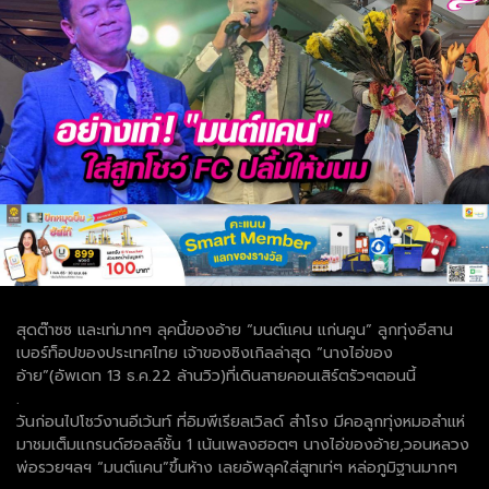
สุดต๊าซซ และเท่มากๆ ลุคนี้ของอ้าย “มนต์แคน แก่นคูน” ลูกทุ่งอีสาน
เบอร์ท็อปของประเทศไทย เจ้าของซิงเกิลล่าสุด “นางไอ่ของ
อ้าย”(อัพเดท 13 ธ.ค.22 ล้านวิว)ที่เดินสายคอนเสิร์ตรัวๆตอนนี้
.
วันก่อนไปโชว์งานอีเว้นท์ ที่อิมพีเรียลเวิลด์ สำโรง มีคอลูกทุ่งหมอลำแห่
มาชมเต็มแกรนด์ฮอลล์ชั้น 1 เน้นเพลงฮอตๆ นางไอ่ของอ้าย,วอนหลวง
พ่อรวยฯลฯ “มนต์แคน”ขึ้นห้าง เลยอัพลุคใส่สูทเท่ๆ หล่อภูมิฐานมากๆ