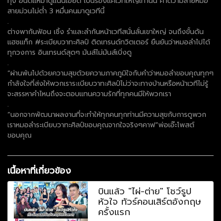
ทุ่ง อินดี้แห่มาดูแน่นเอี๊ยด เป็นรองแค่เวทีใหญ่เท่านั้น คาดว่ามีสายหมอ
สายม่วนไม่ต่ำ 3 หมื่นคนมาดูเวทีนี้
.
ต่างพากันฟ้อน เซิ้ง รำและลำกันหน้าเวทีสนั่นลั่นเขาใหญ่ จนถึงขั้นดัน
แฮชแท็ก #ระเบียบวาทะศิลป์ ติดเทรนด์ทวิตเตอร์ ยืนยันว่าหมอลำไปได้
ทุกวงการ อินเทรนด์สุดๆ มันส์ไม่มันส์เบิ่งดู
.
“ผ่านพ้นไปด้วยความสุขด้วยความภาคภูมิใจกับคำว่าหมอลำขอบคุณทุกๆ
กำลังใจที่ส่งให้พวกเราระเบียบวาทะศิลป์ไม่ว่าจะทางบ้านหรือหน้าเวทีไม่รู้
จะสรรหาคำไหนถึงจะตอบแทนความรักที่ทุกคนมีให้พวกเรา
.
“นอกจากพัฒนาผลงานที่จะทำให้ทุกคนทุกท่านมีความสุขกับการดูพวก
เราหมอลำระเบียบวาทะศิลป์ขอบคุณจากใจจริงๆคาฟ”พ่อเอ๊ะโพสต์
ขอบคุณ
เนื้อหาที่เกี่ยวข้อง
บินแล้ว "ไผ่-ต่าย" โชว์รูป
หัวใจ ทัวร์คอนเสิร์ตอังกฤษ
ครั้งแรก