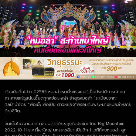
ต้องบันทึกไว้ว่า ปี2565 หมอลำเรตติ้งแรงเวอร์เป็นประวัติการณ์ คน
กระหายแห่ดูแน่นเอี๊ยดทุกหย่อมหญ้า ล่าสุดหมอลำ “ระเบียบวาทะ
ศิลป์”นำโดย “พ่อเอ๊ะ พ่อเปีย ต้าวหยอง”พร้อมทีมพระ-นางหมอลำหลาย
ร้อยชีวิต
.
จัดเต็มโชว์งานเทศกาลดนตรีที่ใหญ่สุดในประเทศไทย Big Mountain
2022 10-11 ธ.ค.ที่เขาใหญ่ นครราชสีมา เป็นอีก 1 เวทีที่คอหมอลำ ลูก