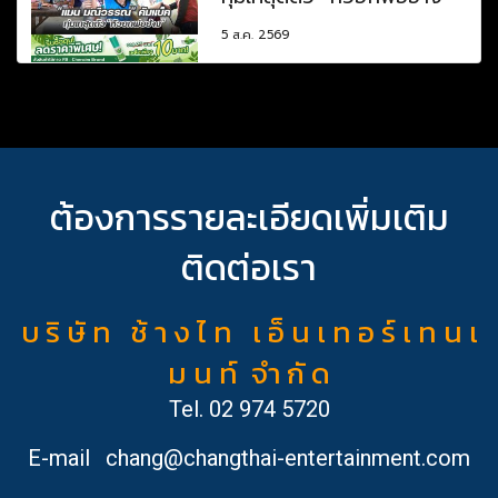
5 ส.ค. 2569
ต้องการรายละเอียดเพิ่มเติม
ติดต่อเรา
บ ริ ษั ท ช้ า ง ไ ท เ อ็ น เ ท อ ร์ เ ท น เ
ม น ท์ จำ กั ด
Tel.
02 974 5720
E-mail
chang@changthai-entertainment.com