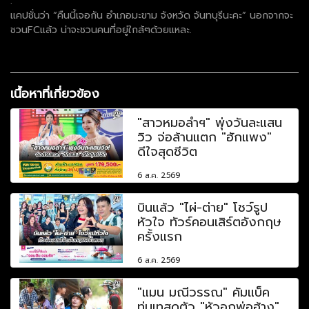
.
แคปชั่นว่า “คืนนี้เจอกัน อำเภอมะขาม จังหวัด จันทบุรีนะคะ” นอกจากจะ
ชวนFCแล้ว น่าจะชวนคนที่อยู่ใกล้ๆด้วยแหละ.
เนื้อหาที่เกี่ยวข้อง
"สาวหมอลำฯ" พุ่งวันละแสน
วิว จ่อล้านแตก "ฮักแพง"
ดีใจสุดชีวิต
6 ส.ค. 2569
บินแล้ว "ไผ่-ต่าย" โชว์รูป
หัวใจ ทัวร์คอนเสิร์ตอังกฤษ
ครั้งแรก
6 ส.ค. 2569
"แมน มณีวรรณ" คัมแบ็ค
ทุ่มเทสุดตัว "หัวอกพ่อฮ้าง"