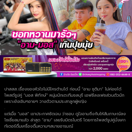
ปาสสส..เรื่องของหัวใจไม่มีใครต้านได้ ก่อนนี้ “อาม ชุติมา” ไม่ค่อยได้
โพสต์รูปคู่ “มอส พิทักษ์” หนุ่มนักเตะทีมชลบุรี เอฟซีลงเฟซส่วนตัวนัก
เพราะยังเขินๆอายๆ วางตัวตามประสาลูกผู้หญิง
.
แต่เมื่อ “มอส” เขาประกาศชัดเจน ว่าชอบ ดูใจอามถึงกับให้สัมภาษณ์ลง
โซเชี่ยลมาแล้ว ล่าสุด “อาม” เลยรับมิตรไมตรี โดยการโพสต์รูปคู่นั่งเคา
ท์เตอร์ดื่มเครื่องดื่มหวานๆสบายอารมณ์