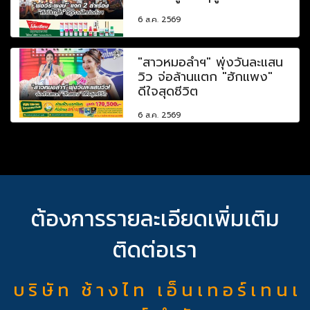
6 ส.ค. 2569
"สาวหมอลำฯ" พุ่งวันละแสน
วิว จ่อล้านแตก "ฮักแพง"
ดีใจสุดชีวิต
6 ส.ค. 2569
ต้องการรายละเอียดเพิ่มเติม
ติดต่อเรา
บ ริ ษั ท ช้ า ง ไ ท เ อ็ น เ ท อ ร์ เ ท น เ