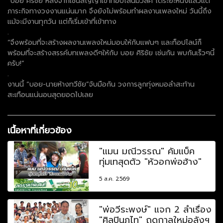
“บอย ศิริชัย หลังจากเซ็นสัญญาเข้าท็อปไลน์มิวสิค ได้ระยะหนึ่งแล้วแต่
ภาระกิจทางวงงานแน่นมาก จึงยังไม่พร้อมทำผลงานเพลงใหม่ วันนี้ถึง
แม้จะมีงานทุกวัน แต่ก็เริ่มเข้าที่เข้าทาง
.
“จึงพร้อมที่จะสร้างผลงานเพลงใหม่มอบให้กับแฟนๆ และท็อปไลน์ก็
พร้อมที่จะสร้างสรรค์บทเพลงดีๆให้กับ บอย ศิริชัย เช่นกัน พบกันเร็วๆนี้
ครับ!”
.
งานนี้ “บอย-นายห้างทวีชัย”จับมือกัน วงการลูกทุ่งหมอลำสะท้าน
สะเทือนแน่นอนสุดยอดไปเลย
เนื้อหาที่เกี่ยวข้อง
"แมน มณีวรรณ" คัมแบ็ค
ทุ่มเทสุดตัว "หัวอกพ่อฮ้าง"
5 ส.ค. 2569
"พ่อวีระพงษ์" แจก 2 ลำเรื่อง
"ศิลปินภูไท" ฤดูกาลใหม่อลังฯ