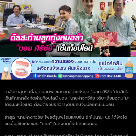
น่าจับตาสุดๆ เมื่อสุดยอดพระเอกหมอลำแห่งยุค “บอย ศิริชัย”ตัดสินใจ
เซ็นสัญญาสังกัดค่ายท็อปไลน์ ของ “นายห้างทวีชัย จริยะเอี่ยมอุดม”มา
ได้ระยะหนึ่งแล้ว ดีลนี้ต้องบอกว่าระดับยักษ์จับมือยักษ์แน่นอน
.
ล่าสุด “นายห้างทวีชัย”โพสต์รูปพร้อมแคปชั่น อีกไม่นานFCจะได้ฟังได้
ชมเอ็มวีซิงเกิลของ “บอย” ในสังกัดท็อปไลน์แน่นอน
.