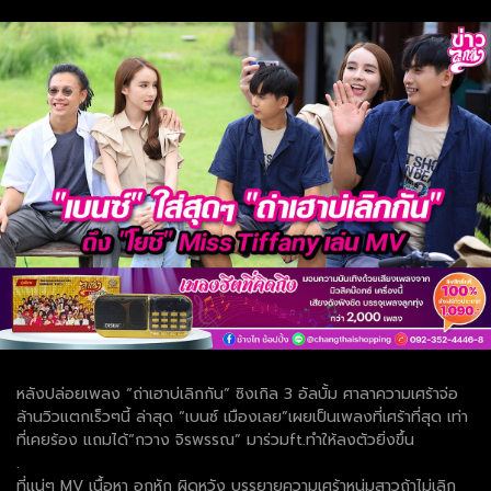
หลังปล่อยเพลง “ถ่าเฮาบ่เลิกกัน” ซิงเกิล 3 อัลบั้ม ศาลาความเศร้าจ่อ
ล้านวิวแตกเร็วๆนี้ ล่าสุด “เบนซ์ เมืองเลย”เผยเป็นเพลงที่เศร้าที่สุด เท่า
ที่เคยร้อง แถมได้“กวาง จิรพรรณ” มาร่วมft.ทำให้ลงตัวยิ่งขึ้น
.
ที่แน่ๆ MV เนื้อหา อกหัก ผิดหวัง บรรยายความเศร้าหนุ่มสาวถ้าไม่เลิก