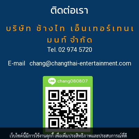
ติดต่อเรา
บ ริ ษั ท ช้ า ง ไ ท เ อ็ น เ ท อ ร์ เ ท น เ
ม น ท์ จำ กั ด
Tel.
02 974 5720
E-mail
chang@changthai-entertainment.com
chang080807
เว็บไซต์นี้มีการใช้งานคุกกี้ เพื่อเพิ่มประสิทธิภาพและประสบการณ์ที่ดี