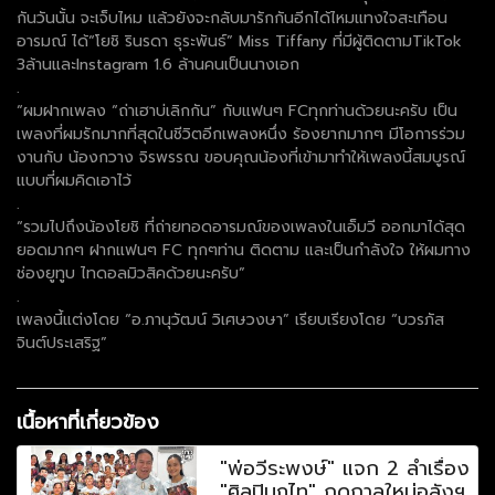
กันวันนั้น จะเจ็บไหม แล้วยังจะกลับมารักกันอีกได้ไหมแทงใจสะเทือน
อารมณ์ ได้“โยชิ รินรดา ธุระพันธ์” Miss Tiffany ที่มีผู้ติดตามTikTok
3ล้านและInstagram 1.6 ล้านคนเป็นนางเอก
.
“ผมฝากเพลง “ถ่าเฮาบ่เลิกกัน” กับแฟนๆ FCทุกท่านด้วยนะครับ เป็น
เพลงที่ผมรักมากที่สุดในชีวิตอีกเพลงหนึ่ง ร้องยากมากๆ มีโอการร่วม
งานกับ น้องกวาง จิรพรรณ ขอบคุณน้องที่เข้ามาทำให้เพลงนี้สมบูรณ์
แบบที่ผมคิดเอาไว้
.
“รวมไปถึงน้องโยชิ ที่ถ่ายทอดอารมณ์ของเพลงในเอ็มวี ออกมาได้สุด
ยอดมากๆ ฝากแฟนๆ FC ทุกๆท่าน ติดตาม และเป็นกำลังใจ ให้ผมทาง
ช่องยูทูบ ไทดอลมิวสิคด้วยนะครับ”
.
เพลงนี้แต่งโดย “อ.ภานุวัฒน์ วิเศษวงษา” เรียบเรียงโดย “บวรภัส
จินต์ประเสริฐ”
เนื้อหาที่เกี่ยวข้อง
"พ่อวีระพงษ์" แจก 2 ลำเรื่อง
"ศิลปินภูไท" ฤดูกาลใหม่อลังฯ