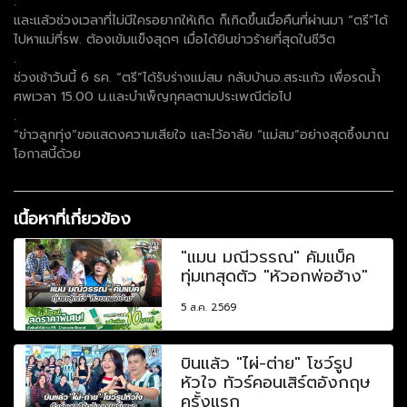
.
และแล้วช่วงเวลาที่ไม่มีใครอยากให้เกิด ก็เกิดขึ้นเมื่อคืนที่ผ่านมา “ตรี”ได้
ไปหาแม่ที่รพ. ต้องเข้มแข็งสุดๆ เมื่อได้ยินข่าวร้ายที่สุดในชีวิต
.
ช่วงเช้าวันนี้ 6 ธค. “ตรี”ได้รับร่างแม่สม กลับบ้านจ.สระแก้ว เพื่อรดน้ำ
ศพเวลา 15.00 น.และบำเพ็ญกุศลตามประเพณีต่อไป
.
“ข่าวลูกทุ่ง”ขอแสดงความเสียใจ และไว้อาลัย “แม่สม”อย่างสุดซึ้งมาณ
โอกาสนี้ด้วย
เนื้อหาที่เกี่ยวข้อง
"แมน มณีวรรณ" คัมแบ็ค
ทุ่มเทสุดตัว "หัวอกพ่อฮ้าง"
5 ส.ค. 2569
บินแล้ว "ไผ่-ต่าย" โชว์รูป
หัวใจ ทัวร์คอนเสิร์ตอังกฤษ
ครั้งแรก