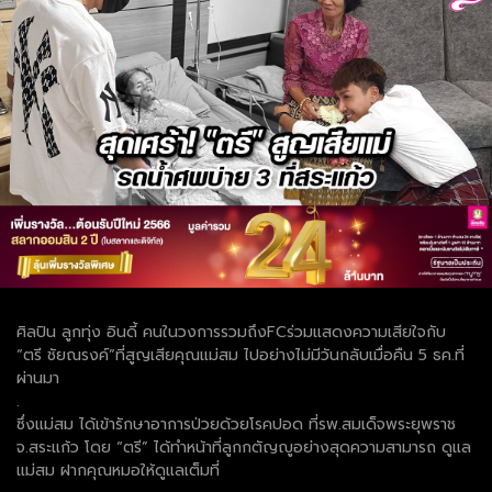
ศิลปิน ลูกทุ่ง อินดี้ คนในวงการรวมถึงFCร่วมแสดงความเสียใจกับ
“ตรี ชัยณรงค์”ที่สูญเสียคุณแม่สม ไปอย่างไม่มีวันกลับเมื่อคืน 5 ธค.ที่
ผ่านมา
.
ซึ่งแม่สม ได้เข้ารักษาอาการป่วยด้วยโรคปอด ที่รพ.สมเด็จพระยุพราช
จ.สระแก้ว โดย “ตรี” ได้ทำหน้าที่ลูกกตัญญูอย่างสุดความสามารถ ดูแล
แม่สม ฝากคุณหมอให้ดูแลเต็มที่