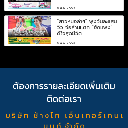
6 ส.ค. 2569
"สาวหมอลำฯ" พุ่งวันละแสน
วิว จ่อล้านแตก "ฮักแพง"
ดีใจสุดชีวิต
6 ส.ค. 2569
ต้องการรายละเอียดเพิ่มเติม
ติดต่อเรา
บ ริ ษั ท ช้ า ง ไ ท เ อ็ น เ ท อ ร์ เ ท น เ
ม น ท์ จำ กั ด