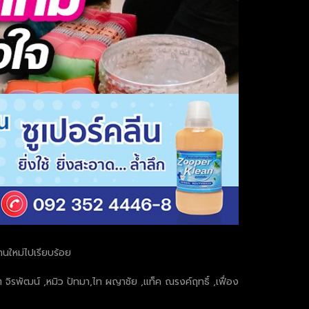
านใหม่ไปเรียบร้อย
 จิรพัฒน์ ,หมิว ปัทมา,ไท ผญาชัย ,แท็ค ณรงค์ฤทธิ์ ,เฟื่อง