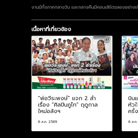
.
งานมีทั้งภาคกลางวัน และกลางคืนมีคอนเสิร์ตฉลองอย่างเต็ม
เนื้อหาที่เกี่ยวข้อง
"พ่อวีระพงษ์" แจก 2 ลำ
บินแ
เรื่อง "ศิลปินภูไท" ฤดูกาล
หัวใ
ใหม่อลังฯ
ครั้
6 ส.ค. 2569
6 ส.ค