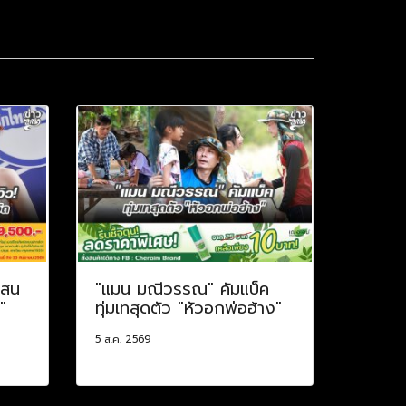
แสน
"แมน มณีวรรณ" คัมแบ็ค
"
ทุ่มเทสุดตัว "หัวอกพ่อฮ้าง"
5 ส.ค. 2569