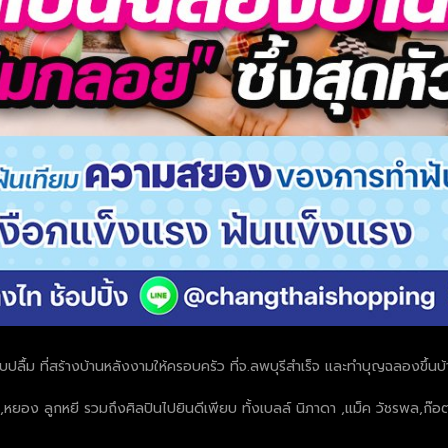
ปลื้ม ที่สร้างบ้านหลังงามให้ครอบครัว ที่จ.ลพบุรีสำเร็จ และทำบุญฉลองขึ้นบ้
,หยอง ลูกหยี รวมถึงศิลปินไปยินดีเพียบ ทั้งเบลล์ นิภาดา ,แม็ค วัชรพล,ก๊อต