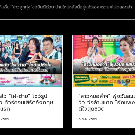
อิ่ม “ข่าวลูกทุ่ง”ขอยินดีด้วย บ้านใหม่หลังนี้อยู่แล้วเฮงๆรวยๆไปตลอดจ้า
ล้ว "ไผ่-ต่าย" โชว์รูป
"สาวหมอลำฯ" พุ่งวันละ
จ ทัวร์คอนเสิร์ตอังกฤษ
วิว จ่อล้านแตก "ฮักแพง
งแรก
ดีใจสุดชีวิต
. 2569
6 ส.ค. 2569