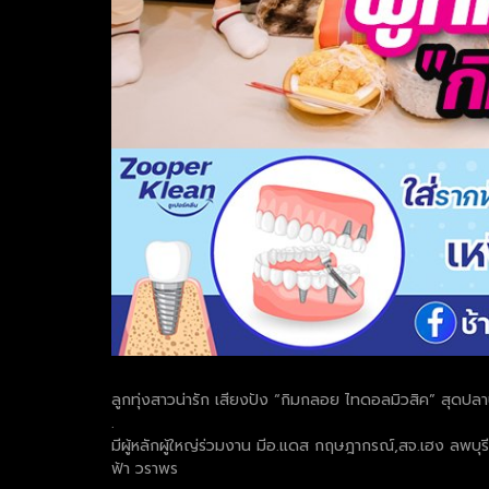
ลูกทุ่งสาวน่ารัก เสียงปัง “กิมกลอย ไทดอลมิวสิค” สุดปลาบ
.
มีผู้หลักผู้ใหญ่ร่วมงาน มีอ.แดส กฤษฎากรณ์,สจ.เฮง ลพบุรี
ฟ้า วราพร