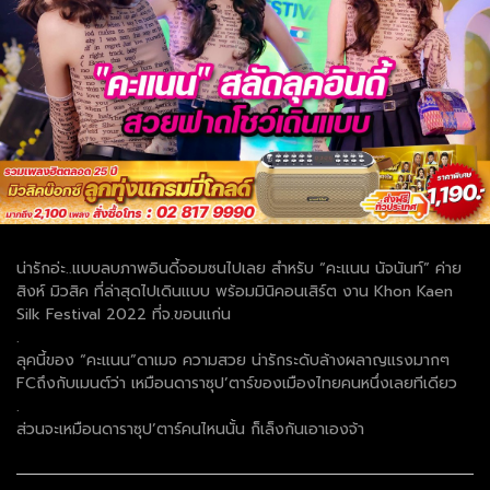
น่ารักอ่ะ..แบบลบภาพอินดี้จอมซนไปเลย สำหรับ “คะแนน นัจนันท์” ค่าย
สิงห์ มิวสิค ที่ล่าสุดไปเดินแบบ พร้อมมินิคอนเสิร์ต งาน Khon Kaen
Silk Festival 2022 ที่จ.ขอนแก่น
.
ลุคนี้ของ “คะแนน”ดาเมจ ความสวย น่ารักระดับล้างผลาญแรงมากๆ
FCถึงกับเมนต์ว่า เหมือนดาราซุป’ตาร์ของเมืองไทยคนหนึ่งเลยทีเดียว
.
ส่วนจะเหมือนดาราซุป’ตาร์คนไหนนั้น ก็เล็งกันเอาเองจ้า