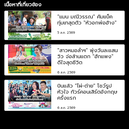
เนื้อหาที่เกี่ยวข้อง
"แมน มณีวรรณ" คัมแบ็ค
ทุ่มเทสุดตัว "หัวอกพ่อฮ้าง"
5 ส.ค. 2569
"สาวหมอลำฯ" พุ่งวันละแสน
วิว จ่อล้านแตก "ฮักแพง"
ดีใจสุดชีวิต
6 ส.ค. 2569
บินแล้ว "ไผ่-ต่าย" โชว์รูป
หัวใจ ทัวร์คอนเสิร์ตอังกฤษ
ครั้งแรก
6 ส.ค. 2569