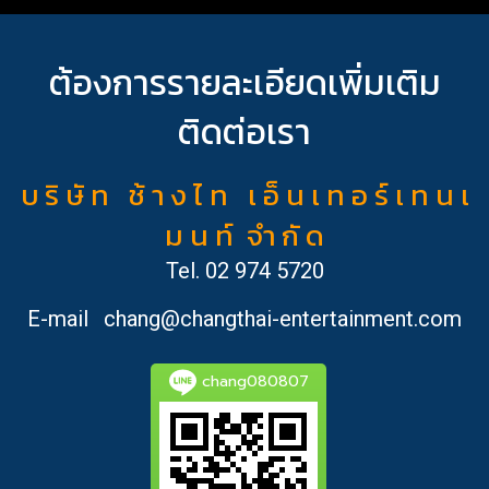
ต้องการรายละเอียดเพิ่มเติม
ติดต่อเรา
บ ริ ษั ท ช้ า ง ไ ท เ อ็ น เ ท อ ร์ เ ท น เ
ม น ท์ จำ กั ด
Tel.
02 974 5720
E-mail
chang@changthai-entertainment.com
chang080807