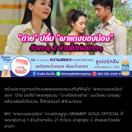
สร้างปรากฏการณ์กระแสเพลงฮอตแบบทันทีทันใด “ผาแดงของน้อง”
ของ “ต่าย อรทัย”เพลงคู่ขนาน “นางไอ่ของอ้าย” มนต์แคน แก่นคูน
หลังปล่อยได้ไม่นาน ก็ติดเทรนด์ #1ในมาแรง
.
MV “ผาแดงของน้อง” ทางช่องยูทูบ GRAMMY GOLD OFFICIAL ที่
ยอดพุ่งทะลุ 1 ล้านวิวภายใน 21 ชั่วโมง ล่าสุดพุ่ง 2 ล้านและวิวแล่น
ยาวๆ