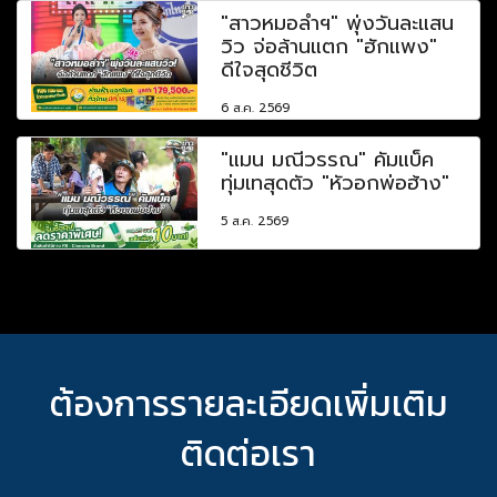
"สาวหมอลำฯ" พุ่งวันละแสน
วิว จ่อล้านแตก "ฮักแพง"
ดีใจสุดชีวิต
6 ส.ค. 2569
"แมน มณีวรรณ" คัมแบ็ค
ทุ่มเทสุดตัว "หัวอกพ่อฮ้าง"
5 ส.ค. 2569
ต้องการรายละเอียดเพิ่มเติม
ติดต่อเรา