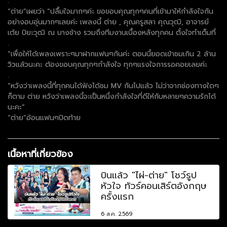
.
“ต่าย”เผยว่า “ปลื้มใจมากๆค่ะ ขอขอบคุณทุกๆคนที่เข้ามาให้กำลังใจกัน
อย่างอบอุ่นมากๆเลยค่ะ เพลงนี้ ต่าย , คุณครูสลา คุณวุฒิ, อาจารย์
เต้ย ปิยะวุฒิ ณ บางช้าง รวมถึงทีมงานเบื้องหลังทุกคน ตั้งใจทำเต็มที่
.
“เพื่อให้ได้เพลงเพราะๆมาฝากแฟนๆกันค่ะ ตอนนี้ยอดเข้าชมเกิน 2 ล้าน
วิวแล้วนะคะ ต้องขอบคุณทุกๆกำลังใจ ทุกๆแรงใจการรอคอยเลยค่ะ
.
“หวังว่าเพลงนี้ที่ทุกคนได้ฟังได้ชม MV กันไปแล้ว ไม่ว่าจากช่องทางใดๆ
ก็ตาม ต่าย หวังว่าเพลงนี้จะเป็นหนึ่งกำลังใจที่ดีให้กับหลายๆความรักได้
นะคะ”
“ต่าย”อ้อนแฟนๆปิดท้าย
เนื้อหาที่เกี่ยวข้อง
บินแล้ว "ไผ่-ต่าย" โชว์รูป
หัวใจ ทัวร์คอนเสิร์ตอังกฤษ
ครั้งแรก
6 ส.ค. 2569