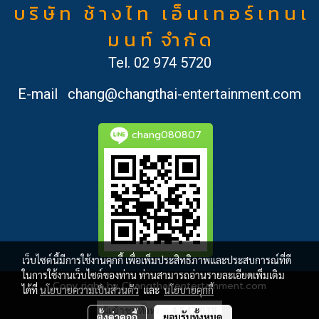
บ ริ ษั ท ช้ า ง ไ ท เ อ็ น เ ท อ ร์ เ ท น เ
ม น ท์ จำ กั ด
Tel.
02 974 5720
E-mail
chang@changthai-entertainment.com
chang080807
เว็บไซต์นี้มีการใช้งานคุกกี้ เพื่อเพิ่มประสิทธิภาพและประสบการณ์ที่ดี
ในการใช้งานเว็บไซต์ของท่าน ท่านสามารถอ่านรายละเอียดเพิ่มเติม
Copy right by Changthai-entertainment.com
ได้ที่
นโยบายความเป็นส่วนตัว
และ
นโยบายคุกกี้
ผู้เข้าชมวันนี้
1,830
ตั้งค่าคุกกี้
ยอมรับทั้งหมด