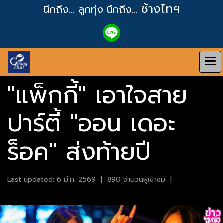
ช้างไทฯ
นึกถึง... ลูกทุ่ง
นึกถึง...
"แพ็กกี้" เอาใจสาย
ปาร์ตี้ "ออน เดอะ
ร็อค" ส่งท้ายปี
Last updated: 6 มี.ค. 2569
|
890 จำนวนผู้เข้าชม
|