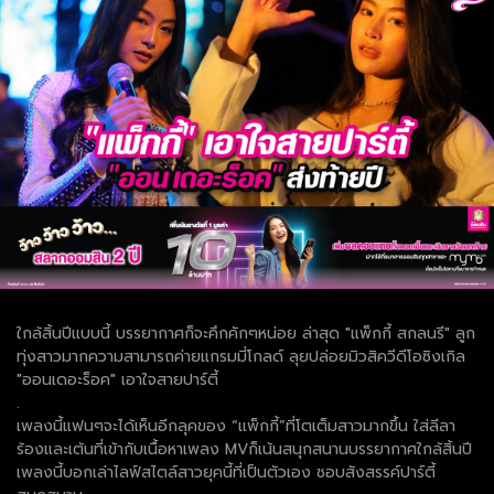
ใกล้สิ้นปีแบบนี้ บรรยากาศก็จะคึกคักๆหน่อย ล่าสุด "แพ็กกี้ สกลนรี" ลูก
ทุ่งสาวมากความสามารถค่ายแกรมมี่โกลด์ ลุยปล่อยมิวสิควีดีโอซิงเกิล
"ออนเดอะร็อค" เอาใจสายปาร์ตี้
.
เพลงนี้แฟนๆจะได้เห็นอีกลุคของ “แพ็กกี้”ที่โตเต็มสาวมากขึ้น ใส่ลีลา
ร้องและเต้นที่เข้ากับเนื้อหาเพลง MVก็เน้นสนุกสนานบรรยากาศใกล้สิ้นปี
เพลงนี้บอกเล่าไลฟ์สไตล์สาวยุคนี้ที่เป็นตัวเอง ชอบสังสรรค์ปาร์ตี้