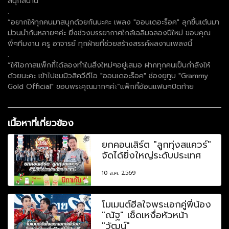
สนุกสนาน
.
“อยากให้ทุกคนมาสนุกด้วยกันนะคะ เพลง "ออนเดอะร็อค" ลุกขึ้นเต้นมา
ม่วนนำกันหลายๆค่ะ ยิ่งช่วงบรรยากาศใกล้เฉลิมฉลองปีใหม่ ขอบคุณ
พี่ๆทีมงาน ครู อาจารย์ ทุกฝ่ายที่ช่วยสร้างสรรค์ผลงานเพลงนี้
.
“ให้โอกาสแพ็กกี้ได้ลองทำในสิ่งใหม่ๆอยู่เสมอ ฝากทุกคนเป็นกำลังให้
ด้วยนะคะ เข้าไปชมมิวสิควีดีโอ "ออนเดอะร็อค" ช่องยูทูบ "Grammy
Gold Official" ขอบพระคุณมากๆค่ะ”แพ็กกี้อ้อนแฟนๆปิดท้าย
เนื้อหาที่เกี่ยวข้อง
ยกคอนเสิร์ต "ลูกทุ่งสแควร์"
จัดได้ยิ่งใหญ่ระดับประเทศ
10 ส.ค. 2569
โมเมนต์ฮีลใจพระเอกคู่พี่น้อง
"ณัฐ" เช็ดเหงื่อหัวหน้า
"วัฒน์"