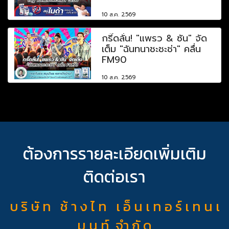
10 ส.ค. 2569
กรี๊ดลั่น! "แพรว & ซัน" จัด
เต็ม "ฉันทนาชะชะช่า" คลื่น
FM90
10 ส.ค. 2569
ต้องการรายละเอียดเพิ่มเติม
ติดต่อเรา
บ ริ ษั ท ช้ า ง ไ ท เ อ็ น เ ท อ ร์ เ ท น เ
ม น ท์ จำ กั ด