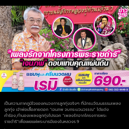
เป็นความภาคภูมิใจของคนวงการลูกทุ่งจริงๆ ที่นักรบวัฒนธรรมเพลง
ลูกทุ่ง เจ้าพ่อเสื้อลายดอก “เจนภพ จบกระบวนวรรณ” ได้แต่ง
คำร้อง,ทำนองเพลงลูกทุ่งโปรเจค “เพลงรักจากโครงการพระ
ราชดำริ”เพื่อเผยแผ่พระบารมีของในหลวงร.9
.