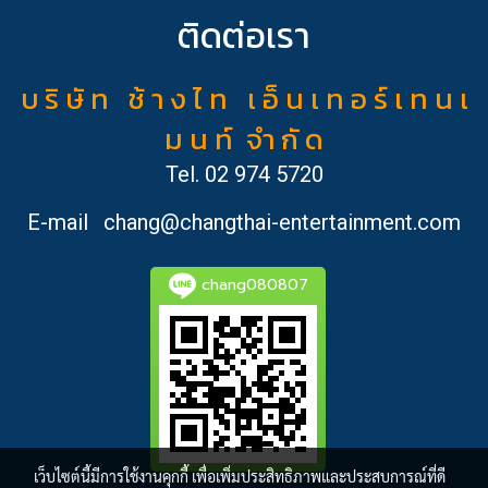
ติดต่อเรา
บ ริ ษั ท ช้ า ง ไ ท เ อ็ น เ ท อ ร์ เ ท น เ
ม น ท์ จำ กั ด
Tel.
02 974 5720
E-mail
chang@changthai-entertainment.com
chang080807
เว็บไซต์นี้มีการใช้งานคุกกี้ เพื่อเพิ่มประสิทธิภาพและประสบการณ์ที่ดี