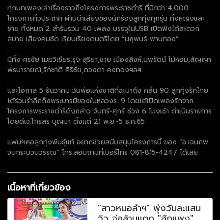
ทุกบทเพลงเล่าเรื่องราวถึงโครงการพระราชดำริ ที่มีกว่า 4,000
โครงการทั่วประเทศ ผ่านนำเสียงของนักร้องลูกทุ่งทุกรุ่น ทั้งหญิงและ
ชาย ทั้งหมด 2 สำรับรวม 40 เพลง บรรจุในUSB เปิดฟังได้สะดวก
สบาย เสียงคมชัด เรียบเรียงดนตรีโดย “นฤพนธ์ พานทอง”
.
มีทั้ง ศรชัย เมฆวิเชียร,รุ่ง สุริยา,ชาย เมืองสิงห์,นพรัตน์ ไม้หอม,สัญญา
พรนารายณ์,รักชาติ ศิริชัย,ดวงตา คงทองฯลฯ
.
และโอกาส 5 ธันวาคม วันพ่อแห่งชาติที่จะมาถึง คลื่น 90 ลูกทุ่งรักไทย
ได้ร่วมรำลึกถึงพระบารมีของในหลวงร. 9 โดยได้เปิดเพลงรักจาก
โครงการพระราชดำริดังกล่าว จันทร์-ศุกร์ ช่วง 6 โมงเช้า ดำเนินรายการ
โดยดีเจ.ไกรสร บุญมา ตั้งแต่ 21 พ.ย.-5 ธ.ค.65
.
แฟนๆคอลูกทุ่งพันธุ์แท้ อยากช่วยสนับสนุนโครงการนี้ ของ “อ.เจนภพ
จบกระบวนวรรณ” โทร.สอบถามที่เบอร์โทร 081-815-4247 ได้เลย
เนื้อหาที่เกี่ยวข้อง
"สาวหมอลำฯ" พุ่งวันละแสน
วิว จ่อล้านแตก "ฮักแพง"