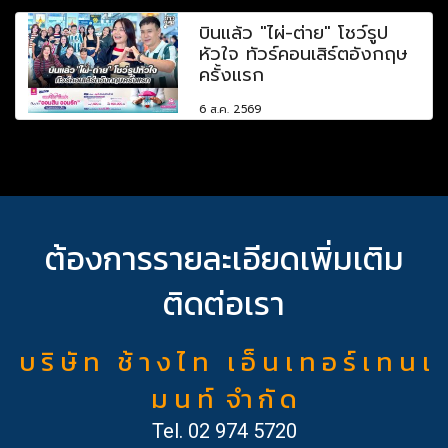
บินแล้ว "ไผ่-ต่าย" โชว์รูป
หัวใจ ทัวร์คอนเสิร์ตอังกฤษ
ครั้งแรก
6 ส.ค. 2569
ต้องการรายละเอียดเพิ่มเติม
ติดต่อเรา
บ ริ ษั ท ช้ า ง ไ ท เ อ็ น เ ท อ ร์ เ ท น เ
ม น ท์ จำ กั ด
Tel.
02 974 5720