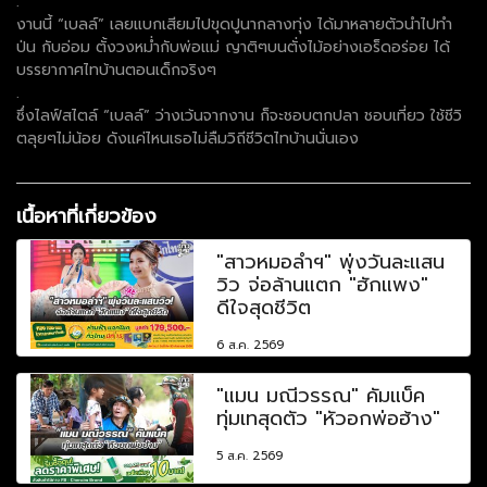
.
งานนี้ “เบลล์” เลยแบกเสียมไปขุดปูนากลางทุ่ง ได้มาหลายตัวนำไปทำ
ป่น กับอ่อม ตั้งวงหม่ำกับพ่อแม่ ญาติๆบนตั่งไม้อย่างเอร็ดอร่อย ได้
บรรยากาศไทบ้านตอนเด็กจริงๆ
.
ซึ่งไลฟ์สไตล์ “เบลล์” ว่างเว้นจากงาน ก็จะชอบตกปลา ชอบเที่ยว ใช้ชีวิ
ตลุยๆไม่น้อย ดังแค่ไหนเธอไม่ลืมวิถีชีวิตไทบ้านนั่นเอง
เนื้อหาที่เกี่ยวข้อง
"สาวหมอลำฯ" พุ่งวันละแสน
วิว จ่อล้านแตก "ฮักแพง"
ดีใจสุดชีวิต
6 ส.ค. 2569
"แมน มณีวรรณ" คัมแบ็ค
ทุ่มเทสุดตัว "หัวอกพ่อฮ้าง"
5 ส.ค. 2569