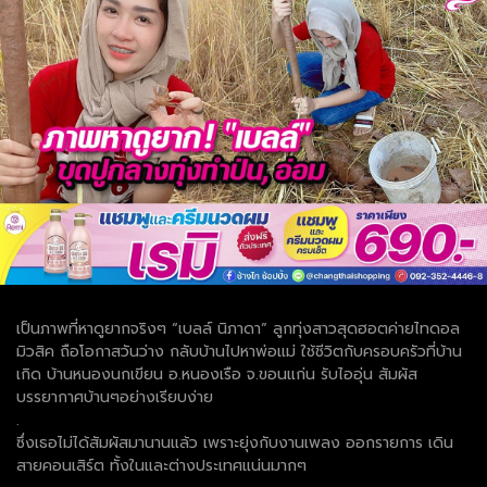
เป็นภาพที่หาดูยากจริงๆ “เบลล์ นิภาดา” ลูกทุ่งสาวสุดฮอตค่ายไทดอล
มิวสิค ถือโอกาสวันว่าง กลับบ้านไปหาพ่อแม่ ใช้ชีวิตกับครอบครัวที่บ้าน
เกิด บ้านหนองนกเขียน อ.หนองเรือ จ.ขอนแก่น รับไออุ่น สัมผัส
บรรยากาศบ้านๆอย่างเรียบง่าย
.
ซึ่งเธอไม่ได้สัมผัสมานานแล้ว เพราะยุ่งกับงานเพลง ออกรายการ เดิน
สายคอนเสิร์ต ทั้งในและต่างประเทศแน่นมากๆ