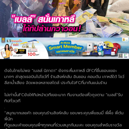
ดังในไทยไม่พอ “เบลล์ นิภาดา” ยังกระหึ่มเกาหลี มีFCที่ชื่นชอบเยอะ
มากๆ ล่าสุดเธอบินไปโชว์ที่ ร้านสิงห์คลับ อินชอน คอมดัน เกาหลีใต้ โชว์
ลีลาน้ำเสียง จัดเพลงหลายสไตล์ ประทับใจFCที่มากันแน่นร้าน
.
ไม่เท่านั้นFCยังให้ทิปหน้าเวทีเยอะมาก ทีมงานต้องหิ้วถุงตาม “เบลล์”รับ
ทิปทั่วเวที
.
“สนุกมากเลยค้า ขอบคุณร้านสิงห์คลับ ขอบพระคุณพี่แซมมี่ พี่ผึ้ง พี่ต้น
พี่นัท
ที่ดูแลนะค้าขอบคุณพี่ๆทุกคนที่ร่วมสนุกกันนะคะ ขอบคุณสำหรับรางวัล