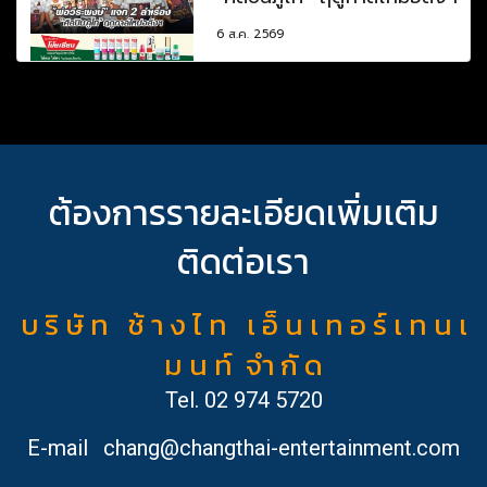
6 ส.ค. 2569
ต้องการรายละเอียดเพิ่มเติม
ติดต่อเรา
บ ริ ษั ท ช้ า ง ไ ท เ อ็ น เ ท อ ร์ เ ท น เ
ม น ท์ จำ กั ด
Tel.
02 974 5720
E-mail
chang@changthai-entertainment.com