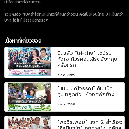
น้ำใจหน้าเวทีด้วยค่าาา”
.
รวมๆแล้ว “เบลล์”ได้ทิปหน้าเวทีล้านกว่าวอน คิดเป็นเงินไทย 3 หมื่นกว่า
บาท โอ้โห!ไม่ธรรมดาจริงๆ
เนื้อหาที่เกี่ยวข้อง
บินแล้ว "ไผ่-ต่าย" โชว์รูป
หัวใจ ทัวร์คอนเสิร์ตอังกฤษ
ครั้งแรก
6 ส.ค. 2569
"แมน มณีวรรณ" คัมแบ็ค
ทุ่มเทสุดตัว "หัวอกพ่อฮ้าง"
5 ส.ค. 2569
"พ่อวีระพงษ์" แจก 2 ลำเรื่อง
"ศิลปินภูไท" ฤดูกาลใหม่อลังฯ