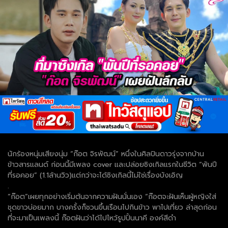
นักร้องหนุ่มเสียงนุ่ม “ก๊อต จิรพัฒน์” หนึ่งในศิลปินดาวรุ่งจากบ้าน
ข้าวสารแลนด์ ก่อนนี้มีเพลง cover และปล่อยซิงเกิลแรกในชีวิต “พันปี
ที่รอคอย” (1.1ล้านวิว)แต่กว่าจะได้ซิงเกิลนี้ไม่ใช่เรื่องบังเอิญ
.
“ก๊อต”เผยทุกอย่างเริ่มต้นจากความฝันนั่นเอง “ก๊อตจะฝันเห็นผู้หญิงใส่
ชุดขาวบ่อยมาก บางครั้งก็ชวนขึ้นเรือนไปกินข้าว พาไปเที่ยว ล่าสุดก่อน
ที่จะมาเป็นเพลงนี้ ก๊อตฝันว่าได้ไปไหว้รูปปั้นนาคี องค์สีดำ