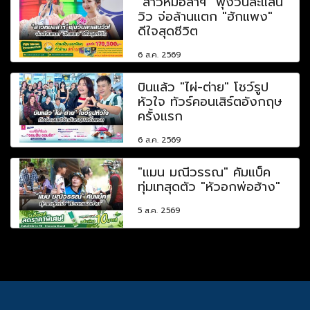
"สาวหมอลำฯ" พุ่งวันละแสน
วิว จ่อล้านแตก "ฮักแพง"
ดีใจสุดชีวิต
6 ส.ค. 2569
บินแล้ว "ไผ่-ต่าย" โชว์รูป
หัวใจ ทัวร์คอนเสิร์ตอังกฤษ
ครั้งแรก
6 ส.ค. 2569
"แมน มณีวรรณ" คัมแบ็ค
ทุ่มเทสุดตัว "หัวอกพ่อฮ้าง"
5 ส.ค. 2569