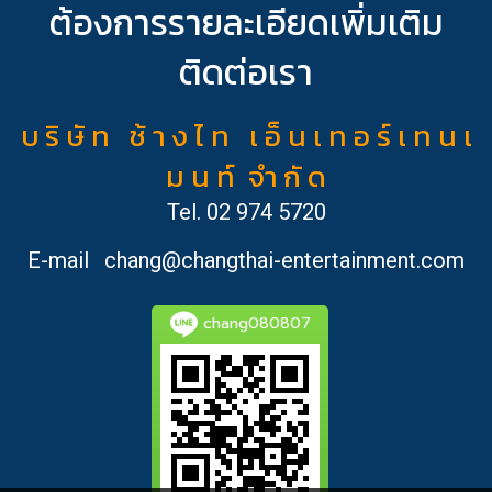
ต้องการรายละเอียดเพิ่มเติม
ติดต่อเรา
บ ริ ษั ท ช้ า ง ไ ท เ อ็ น เ ท อ ร์ เ ท น เ
ม น ท์ จำ กั ด
Tel.
02 974 5720
E-mail
chang@changthai-entertainment.com
chang080807