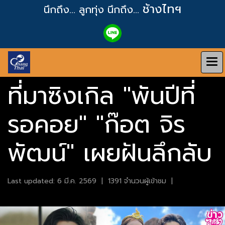
ช้างไทฯ
นึกถึง... ลูกทุ่ง
นึกถึง...
ที่มาซิงเกิล "พันปีที่
รอคอย" "ก๊อต จิร
พัฒน์" เผยฝันลึกลับ
Last updated: 6 มี.ค. 2569
|
1391 จำนวนผู้เข้าชม
|