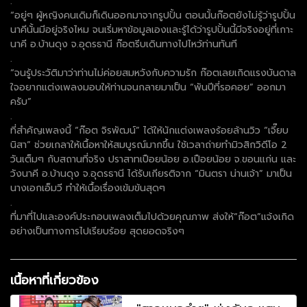
.
“อยู่ๆ ผู้หญิงคนเดิมก็เดินออกมาจากรูปปั้น ตอนนั้นก๊อตยังไม่รู้ว่ารูปปั้น
นาคีนั้นมีอยู่จริงไหม จนเริ่มหาข้อมูลเองและรู้ได้ว่ารูปปั้นนี้มีจริงอยู่ที่เกาะ
นาคี อ.บ้านดุง จ.อุดรธานี ก๊อตรีบเดินทางไปไหว้ท่านทันที
.
“จนรู้ประวัติมาว่าท่านไม่ค่อยสมหวังกับความรัก ก๊อตเลยเกิดแรงบันดาล
ใจอยากแต่งเพลงมอบให้ท่านจนกลายมาเป็น “พันปีที่รอคอย” ออกมา
ครับ”
.
ที่สำคัญเพลงนี้ “ก๊อต จิรพัฒน์” ได้ให้นักแต่งเพลงร้อยล้านวิว “เจี๊ยบ
นิสา” ช่วยเกลาให้เนื้อหาให้สมบูรณ์มากขึ้น ใช้เวลาถ่ายทำมิวสิกวิดีโอ 2
วันเต็มๆ กับสถานที่จริง ปราสาทเปือยน้อย อ.เปือยน้อย จ.ขอนแก่น และ
วังนาคี อ.บ้านดุง จ.อุดรธานี ได้รับเกียรติจาก “มินตรา น่านเจ้า” มาเป็น
นางเอกเอ็มวี ทำให้เนื้อเรื่องเข้มข้นสุดๆ
.
ที่มาที่ไปและองค์ประกอบเพลงเต็มไปด้วยคุณภาพ ส่งให้“ก๊อต”แจ้งเกิด
อย่างเป็นทางการไปเรียบร้อย สุดยอดจริงๆ
เนื้อหาที่เกี่ยวข้อง