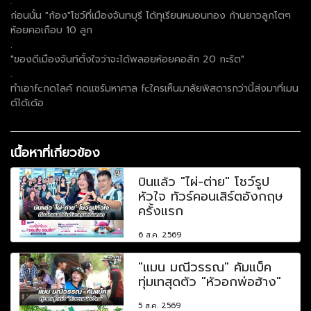
.
ก่อนนั้น "ก้อง"โชว์ที่เมืองจันทบุรี ได้ทุเรียนหมอนทอง ก้านยาวลูกโตๆ
ห้อยคอเกือบ 10 ลูก
.
"ของดีเมืองจันท์ตั้งใจว่าจะได้พลอยห้อยคอสัก 20 กะรัต"
.
ทำเอาfcกดไลค์ กดแชร์มหาศาล fcใครเห็นมาลัยพิสดารกว่านี้ส่งมาที่เมน
ต์ได้เด้อ
เนื้อหาที่เกี่ยวข้อง
บินแล้ว "ไผ่-ต่าย" โชว์รูป
หัวใจ ทัวร์คอนเสิร์ตอังกฤษ
ครั้งแรก
6 ส.ค. 2569
"แมน มณีวรรณ" คัมแบ็ค
ทุ่มเทสุดตัว "หัวอกพ่อฮ้าง"
5 ส.ค. 2569