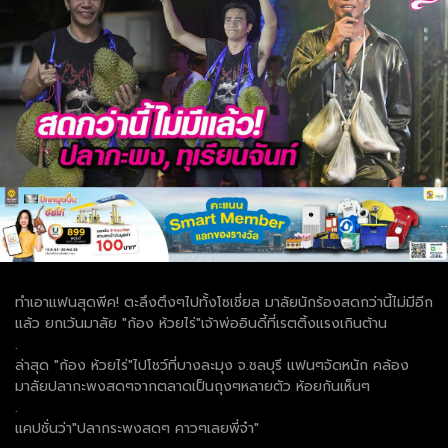
ทำเอาแฟนสุดพีค! ตะลึงตึงๆไปทั้งโซเชี่ยล มาลัยนักร้องสดกว่านี้ไม่มีอีก
แล้ว ยกเว้นมาลัย "ก้อง ห้วยไร่"เจ้าพ่ออินดี้ที่เรตติ้งแรงเกินต้าน
.
ล่าสุด "ก้อง ห้วยไร่"ไปโชว์ที่บางละมุง จ.ชลบุรี แฟนๆจัดหนัก คล้อง
มาลัยปลากะพงสดๆจากตลาดเป็นถุงๆหลายตัว ห้อยกันเห็นๆ
.
แคปชั่นว่า"ปลากระพงสดๆ คาวๆเลยพี่จ๋า"