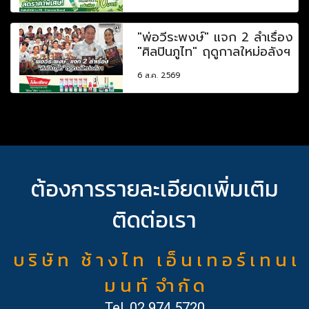
"พ่อวีระพงษ์" แจก 2 ลำเรื่อง
"ศิลปินภูไท" ฤดูกาลใหม่อลังฯ
6 ส.ค. 2569
ต้องการรายละเอียดเพิ่มเติม
ติดต่อเรา
บ ริ ษั ท ช้ า ง ไ ท เ อ็ น เ ท อ ร์ เ ท น เ
ม น ท์ จำ กั ด
Tel.
02 974 5720