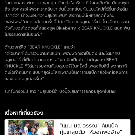
“อยากบอกแฟนๆ ว่า ขอบคุณด้วยหัวใจจริงๆ ที่ยังคงคิดถึง ยังคงพูด
ถึง ยังคงรอให้พวกเรากลับมา วันนี้เรากลับมาในแบบใหม่ที่ดีขึ้นกว่าเดิม
เราคิดว่า น่าจะมอบความสุขให้แฟนๆ ส่งท้ายปีนี้ให้หายคิดถึงกัน
เซอร์ไพรส์ในการกลับมาครั้งนี้ ไม่ได้มีแค่วงบลูเบอร์รี่เท่านั้น เป็นการรวม
ตัวกันของไอดอลทั้งสองยุค Blueberry x BEAR KNUCKLE สนุก ฟิน
ไม่ธรรมดาแน่นอนค่ะ”
.
ด้านวงทรีโอ “BEAR KNUCKLE” เผยว่า
“ดีใจมากที่ได้มาร่วมงานกับแม่ๆ เพราะพวกเราเป็นติ่ง และโตมากับ
บลูเบอร์รี่ ที่เป็นตำนานมากๆ จริงๆ ถือเป็นก้าวสำคัญของ BEAR
KNUCKLE ที่ได้มาร่วมงานกับบลูเบอร์รี่ในครั้งนี้ เพลงกิมจินี้ พวกเราก็
ตั้งใจทำกันมาก แบบที่สุดในโลกเพราะเป็นการคัมแบ็คที่ยิ่งใหญ่อลังการ
ของแม่ๆ บลูเบอร์รี่ค่ะ”
.
รีเทิร์นครั้งนี้3 สาว “บลูเบอร์รี่” ปังปั๊วะสมการรอคอยสุดๆไปเลย
เนื้อหาที่เกี่ยวข้อง
"แมน มณีวรรณ" คัมแบ็ค
ทุ่มเทสุดตัว "หัวอกพ่อฮ้าง"