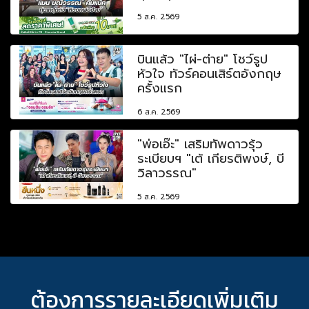
5 ส.ค. 2569
บินแล้ว "ไผ่-ต่าย" โชว์รูป
หัวใจ ทัวร์คอนเสิร์ตอังกฤษ
ครั้งแรก
6 ส.ค. 2569
"พ่อเอ๊ะ" เสริมทัพดาวรุ้ว
ระเบียบฯ "เต้ เกียรติพงษ์, บี
วิลาวรรณ"
5 ส.ค. 2569
ต้องการรายละเอียดเพิ่มเติม