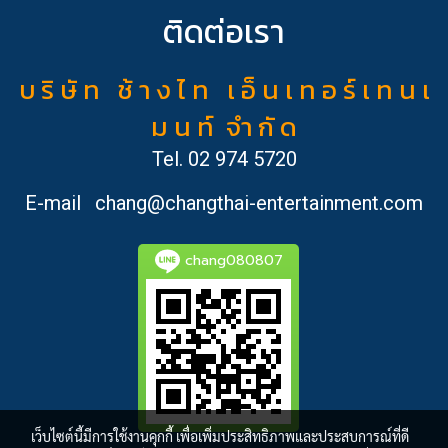
ติดต่อเรา
บ ริ ษั ท ช้ า ง ไ ท เ อ็ น เ ท อ ร์ เ ท น เ
ม น ท์ จำ กั ด
Tel.
02 974 5720
E-mail
chang@changthai-entertainment.com
chang080807
เว็บไซต์นี้มีการใช้งานคุกกี้ เพื่อเพิ่มประสิทธิภาพและประสบการณ์ที่ดี