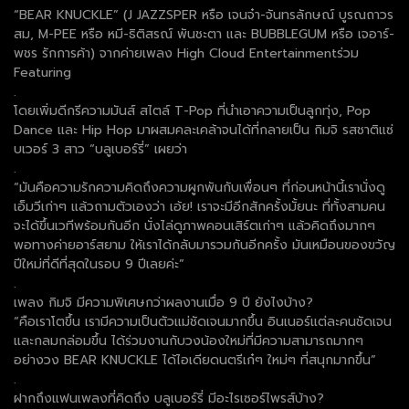
“BEAR KNUCKLE” (J JAZZSPER หรือ เจนจ๋า-จันทรลักษณ์ บูรณถาวร
สม, M-PEE หรือ หมี-ธิติสรณ์ พันชะตา และ BUBBLEGUM หรือ เจอาร์-
พชร รักการค้า) จากค่ายเพลง High Cloud Entertainmentร่วม
Featuring
.
โดยเพิ่มดีกรีความมันส์ สไตล์ T-Pop ที่นำเอาความเป็นลูกทุ่ง, Pop
Dance และ Hip Hop มาผสมคละเคล้าจนได้ที่กลายเป็น กิมจิ รสชาติแซ่
บเวอร์ 3 สาว “บลูเบอร์รี่” เผยว่า
.
“มันคือความรักความคิดถึงความผูกพันกับเพื่อนๆ ที่ก่อนหน้านี้เรานั่งดู
เอ็มวีเก่าๆ แล้วถามตัวเองว่า เอ้ย! เราจะมีอีกสักครั้งมั้ยนะ ที่ทั้งสามคน
จะได้ขึ้นเวทีพร้อมกันอีก นั่งไล่ดูภาพคอนเสิร์ตเก่าๆ แล้วคิดถึงมากๆ
พอทางค่ายอาร์สยาม ให้เราได้กลับมารวมกันอีกครั้ง มันเหมือนของขวัญ
ปีใหม่ที่ดีที่สุดในรอบ 9 ปีเลยค่ะ”
.
เพลง กิมจิ มีความพิเศษกว่าผลงานเมื่อ 9 ปี ยังไงบ้าง?
“คือเราโตขึ้น เรามีความเป็นตัวแม่ชัดเจนมากขึ้น อินเนอร์แต่ละคนชัดเจน
และกลมกล่อมขึ้น ได้ร่วมงานกับวงน้องใหม่ที่มีความสามารถมากๆ
อย่างวง BEAR KNUCKLE ได้ไอเดียดนตรีเก๋ๆ ใหม่ๆ ที่สนุกมากขึ้น”
.
ฝากถึงแฟนเพลงที่คิดถึง บลูเบอร์รี่ มีอะไรเซอร์ไพรส์บ้าง?