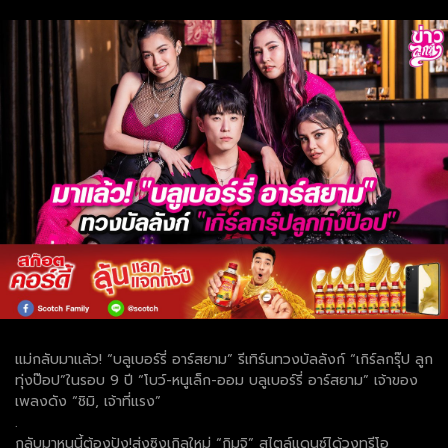
แม่กลับมาแล้ว! “บลูเบอร์รี่ อาร์สยาม” รีเทิร์นทวงบัลลังก์ “เกิร์ลกรุ๊ป ลูก
ทุ่งป๊อป”ในรอบ 9 ปี “โบว์-หนูเล็ก-ออม บลูเบอร์รี่ อาร์สยาม” เจ้าของ
เพลงดัง “ชิมิ, เจ้าที่แรง”
.
กลับมาหนนี้ต้องปัง!ส่งซิงเกิลใหม่ “กิมจิ” สไตล์แดนซ์ได้วงทรีโอ