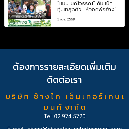
"แมน มณีวรรณ" คัมแบ็ค
ทุ่มเทสุดตัว "หัวอกพ่อฮ้าง"
5 ส.ค. 2569
ต้องการรายละเอียดเพิ่มเติม
ติดต่อเรา
บ ริ ษั ท ช้ า ง ไ ท เ อ็ น เ ท อ ร์ เ ท น เ
ม น ท์ จำ กั ด
Tel.
02 974 5720
E-mail
chang@changthai-entertainment.com