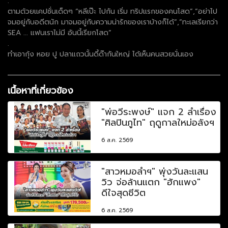
.
ตามด้วยแคปชั่นเด็ดๆ “หลีเป๊ะ ไปกัน เริ่ม ทริปแรกของคนโสด”,”อย่าไป
จมอยู่กับอดีตนัก มาจมอยู่กับความน่ารักของเราบ้างก็ได้”,”ทะเลเรียกว่า
SEA ... แฟนเราไม่มี อันนี้เรียกโสด”
.
ทำเอากุ้ง หอย ปู ปลาแถวนั้นดี้ด๊ากันใหญ่ ได้เห็นคนสวยนั่นเอง
เนื้อหาที่เกี่ยวข้อง
"พ่อวีระพงษ์" แจก 2 ลำเรื่อง
"ศิลปินภูไท" ฤดูกาลใหม่อลังฯ
6 ส.ค. 2569
"สาวหมอลำฯ" พุ่งวันละแสน
วิว จ่อล้านแตก "ฮักแพง"
ดีใจสุดชีวิต
6 ส.ค. 2569