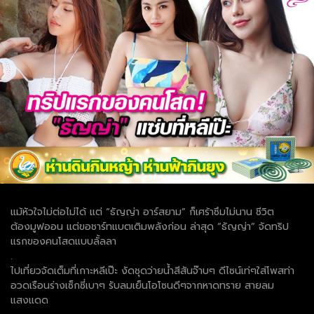
แม้หัวใจไม่ต่อไม่ได้ แต่ “ธัญญ่า อาร์สยาม” ก็เศร้าซึมไม่นาน ชีวิต
ต้องมูฟออน แต่ขอชาร์ทแบตเติมพลังก่อน ล่าสุด “ธัญญ่า” จัดทริป
แรกของคนโสดแบบลั้ลลา
.
ไปเที่ยวจัดเต็มที่เกาะหลีเป๊ะ งัดชุดว่ายน้ำสีสันจ๊าบๆ ดีไซน์เท่ๆใส่โพสท่า
อวดเรือนร่างเซ็กซี่เบาๆ รับลมเย็นโอโซนดีๆจากหาดทราย สายลม
แสงแดด