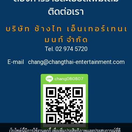
ติดต่อเรา
บ ริ ษั ท ช้ า ง ไ ท เ อ็ น เ ท อ ร์ เ ท น เ
ม น ท์ จำ กั ด
Tel.
02 974 5720
E-mail
chang@changthai-entertainment.com
chang080807
เว็บไซต์นี้มีการใช้งานคุกกี้ เพื่อเพิ่มประสิทธิภาพและประสบการณ์ที่ดี