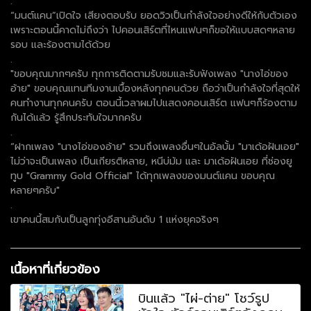
.
“มนต์แคน”เปิดใจ เสียงตอบรับ ยอดวิวเป็นกำลังใจอย่างดีให้กับตัวเอง
เพราะตอนนี้คาดไม่ถึงว่า ไปคอนเสิร์ตที่ไหนแฟนๆก็ขอให้แบบสดๆหลาย
รอบ และร้องตามได้ด้วย
.
"ขอบคุณมากๆครับ ทุกการติดตามรับชมและรับฟังเพลง "นางไอ่ของ
อ้าย" ขอบคุณแทนทีมงานเบื้องหลังทุกคนด้วย ถือว่าเป็นกำลังใจที่สุดให้
คนทำงานทุกคนครับ ตอนนี้เวลาผมไปแสดงคอนเสิร์ต แฟนๆก็ร้องตาม
กันได้แล้ว รู้สึกประทับใจมากครับ
.
“ฝากเพลง "นางไอ่ของอ้าย" รวมถึงเพลงอื่นๆในอัลบั้ม "มาเด้อฝันเอย"
ไม่ว่าจะเป็นเพลง เป็นเกียรติหลาย, หนีบ่ม้ม และ มาเด้อฝันเอย ที่ช่องยู
ทูบ "Grammy Gold Official" ได้ทุกเพลงของมนต์แคน ขอบคุณ
หลายๆครับ"
.
เขาคนนี้สมกับเป็นลูกทุ่งอีสานอันดับ 1 แห่งยุคจริงๆ
เนื้อหาที่เกี่ยวข้อง
บินแล้ว "ไผ่-ต่าย" โชว์รูป