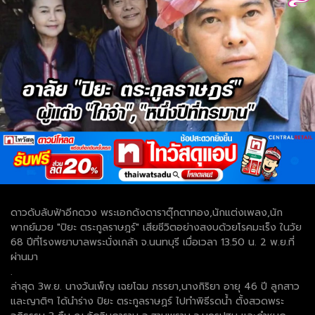
ดาวดับลับฟ้าอีกดวง พระเอกดังดาราตุ๊กตาทอง,นักแต่งเพลง,นัก
พากย์มวย "ปิยะ ตระกูลราษฎร์" เสียชีวิตอย่างสงบด้วยโรคมะเร็ง ในวัย
68 ปีที่โรงพยาบาลพระนั่งเกล้า จ.นนทบุรี เมื่อเวลา 13.50 น. 2 พ.ย.ที่
ผ่านมา
.
ล่าสุด 3พ.ย. นางวันเพ็ญ เฉยโฉม ภรรยา,นางกิริยา อายุ 46 ปี ลูกสาว
และญาติๆ ได้นำร่าง ปิยะ ตระกูลราษฏร์ ไปทำพิธีรดน้ำ ตั้งสวดพระ