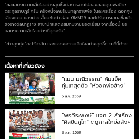
“ขอแสดงความเสียใจอย่างสุดซึ้งต่อการจากไปของของคุณพ่อปิยะ
ตระกูลราษฎร์ ครับ ครั้งหนึ่งเคยรับบทลูกชายพ่อ ในละครเรื่อง ดอกคูน
เสียงแคน ของค่าย ฮั๊งมะโนก้า ช่อง GMM25 และได้รับการเสนอชื่อเข้า
ชิงรางวัลนาฏราช สาขานักแสดงสมทบชายยอดเยี่ยม จากเรื่องนี้ ขอ
แสดงความเสียใจอย่างที่สุดครับ”
.
“ข่าวลูกทุ่ง”ขอไว้อาลัย และแสดงความเสียใจอย่างสุดซึ้ง ณที่นี้ด้วย
เนื้อหาที่เกี่ยวข้อง
"แมน มณีวรรณ" คัมแบ็ค
ทุ่มเทสุดตัว "หัวอกพ่อฮ้าง"
5 ส.ค. 2569
"พ่อวีระพงษ์" แจก 2 ลำเรื่อง
"ศิลปินภูไท" ฤดูกาลใหม่อลังฯ
6 ส.ค. 2569