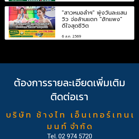
"สาวหมอลำฯ" พุ่งวันละแสน
วิว จ่อล้านแตก "ฮักแพง"
ดีใจสุดชีวิต
6 ส.ค. 2569
ต้องการรายละเอียดเพิ่มเติม
ติดต่อเรา
บ ริ ษั ท ช้ า ง ไ ท เ อ็ น เ ท อ ร์ เ ท น เ
ม น ท์ จำ กั ด
Tel.
02 974 5720