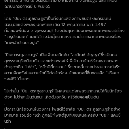
อภิธรรม 3 คืน ณ วัดจินดาราม อ.สามพราน จ.นครปฐม และกำหนด
ฌาปนกิจอาทิตย์ 6 พ.ย.65
.
โดย “ปิยะ ตระกูลราษฎร์”เป็นทั้งนักแสดงภาพยนตร์-ละครนับไม่
ถ้วน,นักแต่งเพลง,นักพากย์ เกิด 12 พฤษภาคม พ.ศ. 2497
ที่อ.สองพี่น้อง จ. สุพรรณบุรี โด่งดังสุดๆกับบทพระเอกภาพยนตร์เรื่อง
“ ครูบ้านนอก” และได้รางวัลตุ๊กตาทองดารานำชายจากภาพยนตร์เรื่อง
“เทพเจ้าบ้านบางปูน”
.
“ปิยะ ตระกูลราษฎร์” เป็นเพื่อนสนิทกับ “สายัณห์ สัญญา”ซึ่งเป็นคน
สุพรรณบุรีเหมือนกัน และแต่งเพลงให้ พี่เป้า สายัณห์ร้องหลายเพลง
ดังสุดๆคือ “ไก่จ๋า”, “หนึ่งปีที่ทรมาน” ซึ่งเขากลั่นจากประสบการณ์จริง
ความผิดหวังในความรักที่มีต่อนักร้อง-นักแสดงที่ชื่นชอบคือ “ปริศนา
วงศ์ศิริ”นั่นเอง
.
ไม่เท่านั้น “ปิยะ ตระกูลราษฎร์”มีผลงานแต่งเพลงมากมายให้กับนักร้อง
ดังๆ ไม่ว่าจะเป็นวันชนะ เกิดดี,เอกชัย ศรีวิชัยฯลฯเป็นต้น
.
มีดารา,นักร้อง,คนในวงการ โพสต์ไว้อาลัย “ปิยะ ตระกูลราษฎร์”อย่าง
มากมาย รวมถึง “เต๋า ภูศิลป์”โพสต์รูปที่เคยเล่นละครกับ “ปิยะ” แคปชั่
นว่า
.