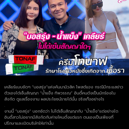
เคลียร์แบบชัดๆ “บอสรุ่ง”แห่งคันนามิวสิค โพสต์แจง กรณีมีกระแสข่าว
ตัวเองได้เซ็นสัญญา “น้ำแข็ง ทิพวรรณ” อินดี้คนดังเป็นนักร้องใน
สังกัด ดูแลเรื่องงาน ผลประโยชน์รายได้นั้น จริงเท็จอย่างไร
.
งานนี้ “บอสรุ่ง” บอกชัดว่า ไม่ได้เซ็นสัญญากับ “น้ำแข็ง”แต่อย่างใด
อินดี้สาวไม่อยากมีสังกัดกับค่ายไหนตั้งแต่แรก ตนเองเป็นเพียงที่
ปรึกษาและเปิดบริษัทให้เท่านั้น