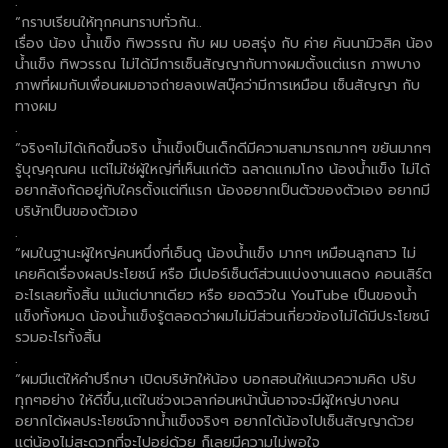
.
“กราบเรียนให้ทุกคนทราบทั่วกัน..
เรื่อง น้อง น้ำแข็ง ทิพวรรณ กับ ผม บอสรุ่ง กับ ค่าย คันนามิวสิค น้อง
น้ำแข็ง ทิพวรรณ ไม่ได้มีการเซ็นสัญญากับทางผมตั้งแต่แรก ภาพบาง
ภาพที่ผมกับเพื่อนผมอาจถ่ายลงเฟสบุ๊คว่ามีการเหมือน เซ็นสัญญา กับ
ทางผม
.
“จริงๆไม่ได้เกิดขึ้นจริง น้ำแข็งเป็นเด็กดีมีความสามารถมากๆ ขยันมากๆ
รู้บุญคุณคน แต่ไม่ใช่ผู้ใหญ่ที่เห็นแก่ตัว ฉลาดแกมโกง น้องน้ำแข็ง ไม่ได้
อยากสังกัดอยู่กับใครตั้งแต่ทีแรก น้องอยากเป็นตัวของตัวเอง อยากมี
บริษัทเป็นของตัวเอง
.
“ผมในฐานะผู้ใหญ่คนหนึ่งที่เอ็นดู น้องน้ำแข็ง มากๆ เหมือนลูกสาว ไม่
เคยคิดเรื่องผลประโยชน์ หรือ มีเปอร์เซ็นต์ส่วนแบ่งงานแสดง คอนเสิร์ต
อะไรเลยทั้งสิ้น แม้แต่บาทเดียว หรือ ยอดวิวใน YouTube เป็นของน้ำ
แข็งทั้งหมด น้องน้ำแข็งรู้ตลอดว่าผมไม่มีส่วนเกี่ยวข้องไม่ได้มีประโยชน์
รวมอะไรทั้งสิ้น
.
“ผมมีแต่ให้คำปรึกษา เปิดบริษัทให้น้อง บอกสอนให้แนวความคิด ปรับ
ทุกๆอย่าง ให้ดีขึ้น,แต่ในช่วงเวลาก่อนหน้านั้นอาจจะมีผู้ใหญ่บางคน
อยากได้ผลประโยชน์จากน้ำแข็งจริงๆ อยากได้น้องไปเซ็นสัญญาด้วย
แต่น้องไม่สะดวกที่จะไปอยู่ด้วย ก็เลยมีความไม่พอใจ