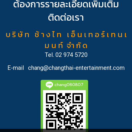
ต้องการรายละเอียดเพิ่มเติม
ติดต่อเรา
บ ริ ษั ท ช้ า ง ไ ท เ อ็ น เ ท อ ร์ เ ท น เ
ม น ท์ จำ กั ด
Tel.
02 974 5720
E-mail
chang@changthai-entertainment.com
chang080807