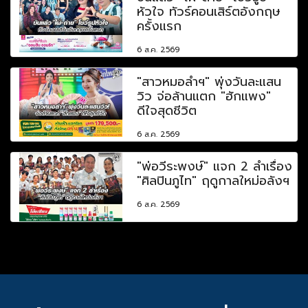
หัวใจ ทัวร์คอนเสิร์ตอังกฤษ
ครั้งแรก
6 ส.ค. 2569
"สาวหมอลำฯ" พุ่งวันละแสน
วิว จ่อล้านแตก "ฮักแพง"
ดีใจสุดชีวิต
6 ส.ค. 2569
"พ่อวีระพงษ์" แจก 2 ลำเรื่อง
"ศิลปินภูไท" ฤดูกาลใหม่อลังฯ
6 ส.ค. 2569