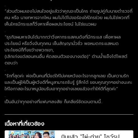
.
“ส่วนตัวผมเองไม่สนใจอยู่แล้วว่าคุณจะเป็นใคร ถ่ายรูปคู่กับนายตำรวจกี่
คน หรือ นายทหารจากไหน ผมไม่ได้ไปขอร้องให้ใครช่วย ผมไม่ใช่พวกที่
เห็นใครมีกระแสก็วิ่งหาเพื่อผลประโยชน์ ไม่ใช่แนวผม
.
“ธุรกิจผมหาเงินได้มากกว่าวิ่งหากระแสคนดังที่มีกระแส เพื่อหาผล
ประโยชน์ หรือวิ่งจับทุกคน เซ็นสัญญามั่วซั่ว พอหมดกระแสหมด
ประโยชน์ก็ทิ้งขว้างพวกเขา,
(เลิกเก่งแต่สอนคนอื่น หัดสอนตัวเองบางเด้อ)” ด้านน้ำแข็งได้โพสต์
ตอบว่า
.
“รักที่สุดค่ะ พ่อเป็นคนที่มีแต่ให้ไม่เคยหวังอะไรจากลูกเลย เป็นความรัก
และเป็นผู้ให้เป็นผู้หวังดีที่หนูสามารถรับรู้ รู้สึกได้ ขอบคุณทุกๆอย่างนะคะ
ให้โอกาสอะไรมาหนูน้อมรับเอาทุกอย่างเลยแล้วจะทำให้ดีที่สุดค่ะ”
.
เป็นอันว่าทุกอย่างที่แฟนๆสงสัย ก็เคลียร์ชัดเจนตามนี้..
เนื้อหาที่เกี่ยวข้อง
บินแล้ว "ไผ่-ต่าย" โชว์รูป