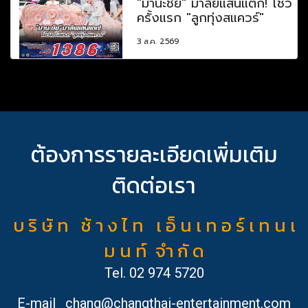
"มานะชัย" มาลัยแสนแตก! โชว์
ครั้งแรก "ลูกทุ่งสแควร์"
3 ส.ค. 2569
ต้องการรายละเอียดเพิ่มเติม
ติดต่อเรา
บ ริ ษั ท ช้ า ง ไ ท เ อ็ น เ ท อ ร์ เ ท น เ
ม น ท์ จำ กั ด
Tel.
02 974 5720
E-mail
chang@changthai-entertainment.com