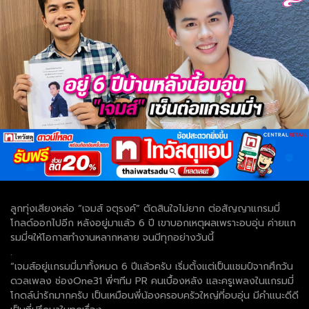
ลูกทุ่งเสียงหล่อ “เจมส์ จตุรงค์” ตัดสินใจไม่ยาก ต่อสัญญาแกรมมี่
โกลด์ออกไปอีก หลังอยู่มาแล้ว 6 ปี เขาบอกเหตุผลเพราะอบอุ่น ค่ายแก
รมมี่ฯให้โอกาสทำงานหลากหลาย จนมีทุกอย่างวันนี้
.
“เจมส์อยู่แกรมมี่มาทั้งหมด 6 ปีแล้วครับ เริ่มตั้งแต่เป็นแชมป์จากศึกวัน
ดวลเพลง ช่องOne31 พี่ๆทีม PR คนเบื้องหลัง และครูเพลงในแกรมมี่
โกดล์น่ารักมากครับ เป็นเหมือนพี่น้องครอบครัวใหญ่ที่อบอุ่น มีคำแนะดีดี