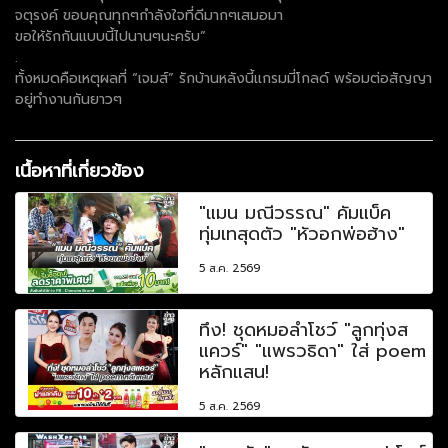
จตุรงค์ ขอบคุณทุกๆกำลังใจที่ดีมากๆเสมอมา
ขอให้รักกันแบบนี้ไปนานๆนะครับ”
.
ทั้งหมดคือเหตุผลที่ “เจมส์” รักบ้านหลังนี้แกรมมี่โกลด์ พร้อมต่อสัญญา
อยู่ทำงานกันยาวๆ
เนื้อหาที่เกี่ยวข้อง
"แมน มณีวรรณ" คัมแบ็ค
ทุ่มเทสุดตัว "หัวอกพ่อฮ้าง"
5 ส.ค. 2569
ทึ่ง! ชุดหมอลำโชว์ "ลูกทุ่งส
แควร์" "แพรวธิดา" ใส่ poem
หลักแสน!
5 ส.ค. 2569