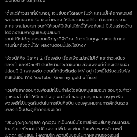
เป็นที่ปรึกษาในทุกเรื่อง
.
“ตั้งแต่ก้าวแรกที่เข้ามาอยู่ เจมส์บอกได้เลยครับว่า แกรมมี่ให้โอกาสเจมส์
หลายอย่างมากครับ เช่นทำเพลง ให้คิวงานคอนเสิร์ต คิวรายการ งาน
ละคร งานโฆษณา จนทำให้เจมส์มีเงินไปใช้หนี้ให้พ่อกับแม่ มีเงินสร้างบ้าน
ได้จัดงานมหากฐินและอุปสมบท
รวมไปถึงได้ดูแลครอบครัวญาติพี่น้อง นับว่าเป็นบุญของเจมส์มากๆ
ครับที่มาถึงจุดนี้ได้” ผลงานตอนนี้มีอะไรบ้าง?
.
“ช่วงนี้ก็คือ มีละคร 2 เรื่องครับ เรื่องเพื่อแม่แพ้ไม่ได้ และข้าวเหนียว
ทองคำ ช่องOne31 ต้นปีหน้าน่าจะได้ชมกัน ส่วนเพลงที่กำลังเตรียมจะ
ปล่อยมี 2 เพลงครับ ตอนนี้กำลังตัดต่อ MV อยู่ เร็วๆนี้ได้รับชมรับฟัง
กันแน่นอน ทาง YouTube: Grammy gold official
.
“เจมส์อยากขอบคุณพ่อแม่ที่เป็นกำลังใจสนับสนุนเสมอมา ขอบคุณคำว่า
ลูกหมอลำ ที่ทำให้มีเจมส์ จตุรงค์วันนี้ ขอบคุณครูสนอง-ครูยุพาพิน
พวงศรีที่เป็นจุดเริ่มต้นในการเป็นศิลปิน ขอบคุณผมรายการศึกวันดวล
เพลงที่เป็นประตูสำคัญของชีวิต
.
“ขอบคุณคุณครูสลา คุณวุฒิ ที่เป็นคนยื่นโอกาสให้เจมส์มาสู่บ้านแกรมมี่
โกลด์ และที่ขาดไม่ได้คือพ่อแม่พี่น้องแฟนคลับแฟนเพลงเจ้าภาพที่
เมตตา สนับสนุน ให้ความรัก ความชื่นชอบในทุกผลงานของเจมส์