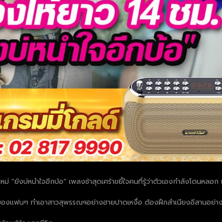
่ “ยังบ่หนำใจอีกบ้อ” เพลงช้าสุดเศร้าขยี้ใจคนที่รู้ว่าตัวเองกำลังโดนหลอก 
้องของแฟนๆ ทำเอาสาวสุพรรณฯอย่างฮายปาดเหงื่อ ต้องฝึกสำเนียงอีสานอย่า