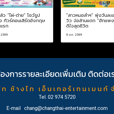
ล้ว "ไผ่-ต่าย" โชว์รูป
"สาวหมอลำฯ" พุ่งวันละ
จ ทัวร์คอนเสิร์ตอังกฤษ
วิว จ่อล้านแตก "ฮักแพง
งแรก
ดีใจสุดชีวิต
. 2569
6 ส.ค. 2569
้องการรายละเอียดเพิ่มเติม ติดต่อเ
ั ท ช้ า ง ไ ท เ อ็ น เ ท อ ร์ เ ท น เ ม น ท์ 
Tel.
02 974 5720
E-mail
chang@changthai-entertainment.com