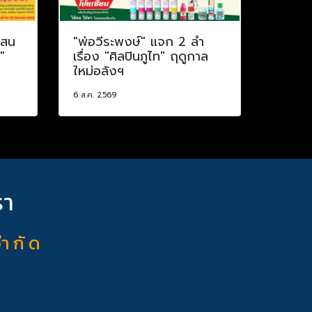
แสน
"พ่อวีระพงษ์" แจก 2 ลำ
"
เรื่อง "ศิลปินภูไท" ฤดูกาล
ใหม่อลังฯ
6 ส.ค. 2569
รา
จำ กั ด