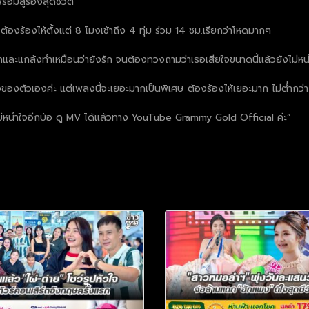
้อมสู้ร้องสุดชีวิต
 ต้องร้องไห้ตั้งแต่ 8 โมงเช้าถึง 4 ทุ่ม ร่วม 14 ชม.เรียกว่าโหดมากๆ
หลอกและแกล้งทำเหมือนว่ายังรัก จนต้องทวงถามว่าเธอเสียใจขนาดนี้แล้วยังไม่ห
งตัวเองค่ะ แต่เพลงนี้จะเยอะมากเป็นพิเศษ ต้องร้องไห้เยอะมาก ไม่ต่ำกว่า 5 
่หนำใจอีกบ้อ ดู MV ได้แล้วทาง YouTube Grammy Gold Official ค่ะ”