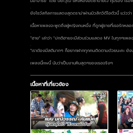
มีอาจารย์ "เต้ย ปิยะวุฒิ"แห่งห้องอัดซำบายใจ คุมร้อง เธอพร
.
ยังโชว์สกิลการแสดงสุดดราม่าผ่านมิวสิกวิดีโอตัวนี้ แว่วว่า
.
เนื้อหาเพลงจะพูดถึงผู้หญิงคนหนึ่ง ที่ถูกผู้ชายที่เธอรัก
.
"ฮาย" เล่าว่า “ปกติฮายจะมีส่วนร่วมแสดง MV ในทุกๆเพลงขอ
.
"เราต้องมีสติมากๆ ก็อยากฝากทุกคนติดตามด้วยนะคะ ยังบ
.
เพลงนี้mvนี้ นับว่าเป็นงานหินสุดๆของเธอจริงๆ
เนื้อหาที่เกี่ยวข้อง