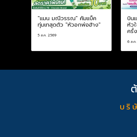
"แมน มณีวรรณ" คัมแบ็ค
บินแ
ทุ่มเทสุดตัว "หัวอกพ่อฮ้าง"
หัวใ
ครั้
5 ส.ค. 2569
6 ส.ค
ต
บ ริ ษ