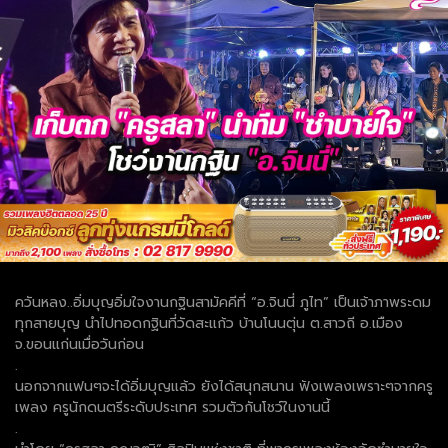
ควันหลง..อิ่มบุญอิ่มใจงานกฐินสามัคคีที่ “อ.จินนี่ ภูไท” เป็นเจ้าภาพระดม
ทุกสายบุญ นำไปทอดกฐินที่วัดสะแก้ว บ้านโนนตุ่น ต.สาวถี อ.เมือง
จ.ขอนแก่นเมื่อวันก่อน
.
นอกจากแฟนๆจะได้อิ่มบุญแล้ว ยังได้สนุกสนาน ฟังเพลงเพราะๆจากครู
เพลง ครูนักดนตรีระดับประเทศ รวมตัวกันโชว์ในงานนี้
.