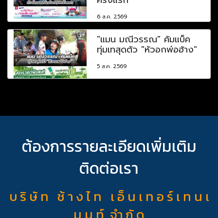
6 ส.ค. 2569
"แมน มณีวรรณ" คัมแบ็ค
ทุ่มเทสุดตัว "หัวอกพ่อฮ้าง"
5 ส.ค. 2569
ต้องการรายละเอียดเพิ่มเติม
ติดต่อเรา
บ ริ ษั ท ช้ า ง ไ ท เ อ็ น เ ท อ ร์ เ ท น เ
ม น ท์ จำ กั ด