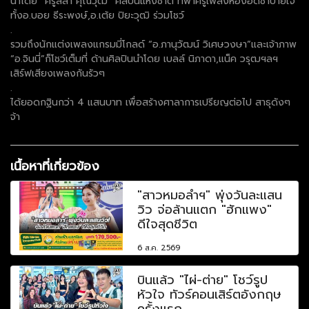
นำโดย “ครูสลา คุณวุฒิ” ศิลปินแห่งชาติ ที่พาครูเพลงห้องอัดซำบายใจ
ทั้งอ.บอย ธีระพงษ์,อ.เต้ย ปิยะวุฒิ ร่วมโชว์
.
รวมถึงนักแต่งเพลงแกรมมี่โกลด์ “อ.ภานุวัฒน์ วิเศษวงษา”และเจ้าภาพ
“อ.จินนี่”ก็โชว์เต็มที่ ด้านศิลปินนำโดย เบลล์ นิภาดา,แน็ค วรุฒฯลฯ
เสิร์ฟเสียงเพลงกันรัวๆ
.
ได้ยอดกฐินกว่า 4 แสนบาท เพื่อสร้างศาลาการเปรียญต่อไป สาธุดังๆ
จ้า
เนื้อหาที่เกี่ยวข้อง
"สาวหมอลำฯ" พุ่งวันละแสน
วิว จ่อล้านแตก "ฮักแพง"
ดีใจสุดชีวิต
6 ส.ค. 2569
บินแล้ว "ไผ่-ต่าย" โชว์รูป
หัวใจ ทัวร์คอนเสิร์ตอังกฤษ
ครั้งแรก