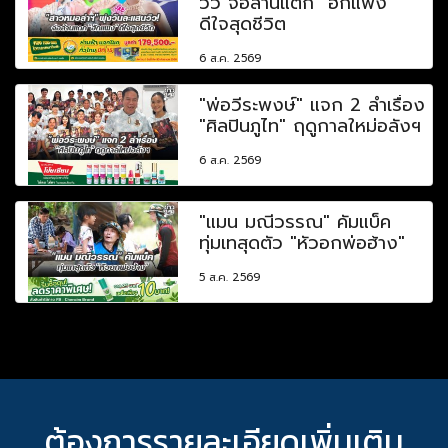
วิว จ่อล้านแตก "ฮักแพง"
ดีใจสุดชีวิต
6 ส.ค. 2569
"พ่อวีระพงษ์" แจก 2 ลำเรื่อง
"ศิลปินภูไท" ฤดูกาลใหม่อลังฯ
6 ส.ค. 2569
"แมน มณีวรรณ" คัมแบ็ค
ทุ่มเทสุดตัว "หัวอกพ่อฮ้าง"
5 ส.ค. 2569
ต้องการรายละเอียดเพิ่มเติม