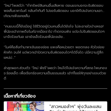
.
“ใหม่”โพสต์ว่า “ทำทรัพย์สินคนอื่นเสียหาย ตอนแรกบอกจะรับผิดชอบ
พอเห็นราคาไมค์ กลับคำทันที ไม่ขอรับผิดชอบ บอกให้ไปแจ้งความเอา…
เกิดมาเพิ่งเคยเห็น
.
“คนแบบนี้ก็ยังมีอยู่ ใช้ชีวิตอยู่ร่วมคนอื่นได้ยังไง ไม่ละอายใจบ้างหรอ!
พี่น้องเจ้าภาพดึงไมค์จากมือเราไป ทำตกจนพัง แต่จะไม่รับผิดชอบใดๆ
มางึดใจแท้นอ เอายังเอ็ดใจนอพี่น้องเอ้ย…
.
“ไมค์คือสิ่งทำมาหาเงินของข่อย แพงคือหน่วยตา พอตกลง หัวใจข่อย
หักคัก จนไห้ แต่พวกเจ้าปัดความรับผิดชอบใดๆได้จั่งใด บ่มีความรู้สึก
แหน่บ่…”
.
ล่าสุดผจก.ส่วนตัว “ใหม่ พัชรี”เผยว่า ใหม่ได้ไปแจ้งความที่สภอ.โพนทอง
จ.ร้อยเอ็ด เพื่อเรียกร้องความเป็นธรรมแล้ว เอ้า!ก็ขอให้ทุกอย่างจบด้วย
ดี
เนื้อหาที่เกี่ยวข้อง
"สาวหมอลำฯ" พุ่งวันละแสน