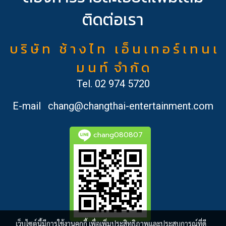
ติดต่อเรา
บ ริ ษั ท ช้ า ง ไ ท เ อ็ น เ ท อ ร์ เ ท น เ
ม น ท์ จำ กั ด
Tel.
02 974 5720
E-mail
chang@changthai-entertainment.com
chang080807
เว็บไซต์นี้มีการใช้งานคุกกี้ เพื่อเพิ่มประสิทธิภาพและประสบการณ์ที่ดี