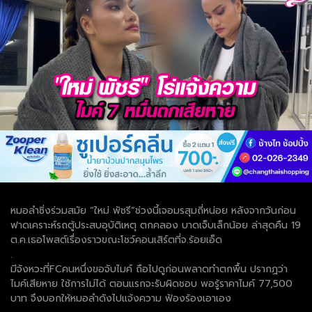
หมอลำซิ่งร่วมสมัย “ใหม่ พัชรี”ช่วงนี้เจอมรสุมถี่หน่อย หลังจากวันก่อน
ฟาดเคราะห์รถตู้ประสบอุบัติเหตุ ตกคลอง บาดเจ็บเล็กน้อย ล่าสุดคืน 19
ต.ค.เธอโพสต์เรื่องราวขณะโชว์คอนเสิร์ตที่จ.ร้อยเอ็ด
.
มีจังหวะที่FCคนหนึ่งขอจับไมค์ ถือไปดูก่อนพลาดทำตกพื้น ปรากฏว่า
ไมค์เสียหาย ใช้การไม่ได้ ตอนแรกจะรับผิดชอบ พอรู้ราคาไมค์ 77,500
บาท จึงบอกให้หมอลำดังไปแจ้งความ ฟ้องร้องเอาเอง