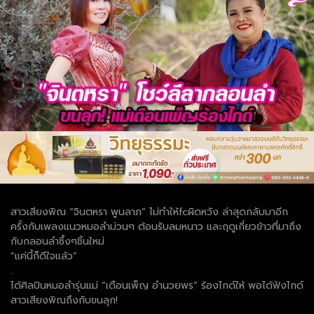
สาวเสียงพิณ “จินตหรา พูนลาภ” ไม่ทำให้fcผิดหวัง ล่าสุดกลับมาอีก
ครั้งกับเพลงแนวหมอลำม่วนๆ ต้อนรับลมหนาว และฤดูเกี่ยวข้าวที่มาถึง
กับกลอนลำซึ้งๆชิ้นใหม่
“แค่นี้ก็ดีใจแล้ว”
.
ได้ศิลปินหมอลำรุ่นแม่ “เดือนเพ็ญ อำนวยพร” ร้องไกด์ให้ พอได้ฟังไกด์
สาวเสียงพิณถึงกับขนลุก!