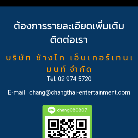
ต้องการรายละเอียดเพิ่มเติม
ติดต่อเรา
บ ริ ษั ท ช้ า ง ไ ท เ อ็ น เ ท อ ร์ เ ท น เ
ม น ท์ จำ กั ด
Tel.
02 974 5720
E-mail
chang@changthai-entertainment.com
chang080807