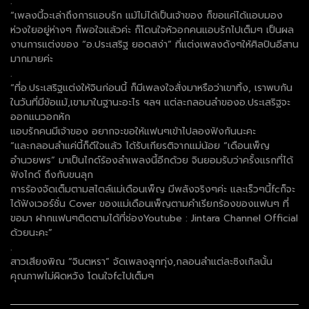
.
“เพลงนี้จะเล่าถึงการแอบรัก แม้ไม่ได้เป็นเจ้าของ ก็ขอแค่ได้แอบมอง
ห่วงใยอยู่ห่างๆ ก็พอใจแล้วค่ะ ก็โดนใจหัวอกคนแอบรักไปเต็มๆ เป็นผล
งานการแต่งของ “อ.ประเสริฐ ยอดสง่า” ที่แต่งเพลงดังๆให้ศิลปินอีสาน
มากมายค่ะ
.
“ที่อ.ประเสริฐแต่งให้จินก่อนนี้ ก็มีเพลงใจสั่งมาหรือว่าเขาทิ้ง, เราพบกัน
ในวันที่มีข้อแม้,เขามาในฐานะอะไร ฯลฯ แต่ละกลอนลำของอ.ประเสริฐจะ
ออกแนวอกหัก
แอบรักคนมีเจ้าของ อยากจะขอให้แฟนๆเข้าไปลองฟังกันนะคะ
“และกลอนลำแค่นี้ก็ดีใจแล้ว ได้รับเกียรติจากแม่น้อย “เดือนเพ็ญ
อำนวยพร” มาเป็นไกด์ร้องลำเพลงนี้อีกด้วย จินยอมรับว่าครั้งแรกที่ได้
ฟังไกด์ ถึงกับขนลุก
การร้องจัดเต็มตามสไตล์แม่เดือนเพ็ญ มีพลังจริงๆค่ะ และเร็วๆนี้fcก็จะ
ได้ฟังเวอร์ชั่น Cover ของแม่เดือนเพ็ญตามคำเรียกร้องของแฟนๆ ที่
ขอมา ฝากแฟนๆติดตามได้ที่ช่องYoutube : Jintara Channel Official
ด้วยนะคะ”
.
สาวเสียงพิณ “จินตหรา” จัดเพลงลูกทุ่ง,กลอนลำแต่ละซิงเกิลนั้น
คุณภาพไม่ผิดหวัง โดนใจfcไปเต็มๆ