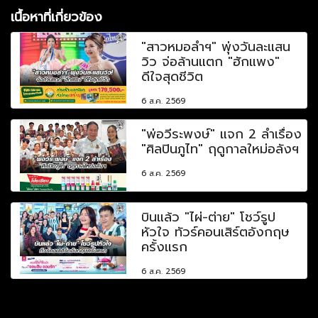
เนื้อหาที่เกี่ยวข้อง
"สาวหมอลำฯ" พุ่งวันละแสน
วิว จ่อล้านแตก "ฮักแพง"
ดีใจสุดชีวิต
6 ส.ค. 2569
"พ่อวีระพงษ์" แจก 2 ลำเรื่อง
"ศิลปินภูไท" ฤดูกาลใหม่อลังฯ
6 ส.ค. 2569
บินแล้ว "ไผ่-ต่าย" โชว์รูป
หัวใจ ทัวร์คอนเสิร์ตอังกฤษ
ครั้งแรก
6 ส.ค. 2569