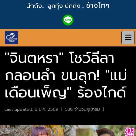
ช้างไทฯ
นึกถึง... ลูกทุ่ง
นึกถึง...
"จินตหรา" โชว์ลีลา
กลอนลำ ขนลุก! "แม่
เดือนเพ็ญ" ร้องไกด์
Last updated: 6 มี.ค. 2569
|
538 จำนวนผู้เข้าชม
|