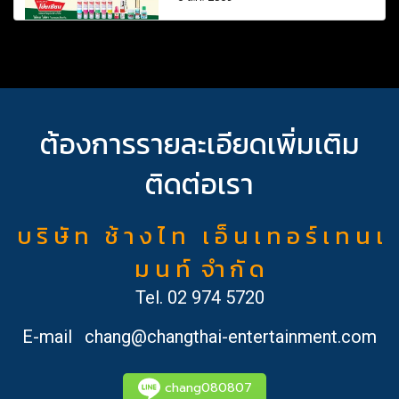
ต้องการรายละเอียดเพิ่มเติม
ติดต่อเรา
บ ริ ษั ท ช้ า ง ไ ท เ อ็ น เ ท อ ร์ เ ท น เ
ม น ท์ จำ กั ด
Tel.
02 974 5720
E-mail
chang@changthai-entertainment.com
chang080807