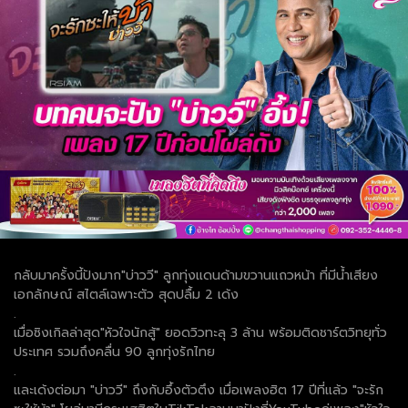
กลับมาครั้งนี้ปังมาก"บ่าววี" ลูกทุ่งแดนด้ามขวาน​แถวหน้า​ ที่มีน้ำเสียง
เอกลักษณ์ สไตล์เฉพาะตัว​ สุดปลื้ม​ 2 เด้ง
.
เมื่อซิงเกิลล่าสุด​"หัวใจนักสู้" ยอดวิวทะลุ​ 3​ ล้าน พร้อมติดชาร์ตวิทยุทั่ว
ประเทศ​ รวมถึงคลื่น 90 ลูกทุ่งรักไทย
.
และเด้งต่อมา "บ่าววี" ถึงกับอึ้งตัวตึง​​ เมื่อเพลงฮิต 17 ปี​ที่แล้ว "จะรัก