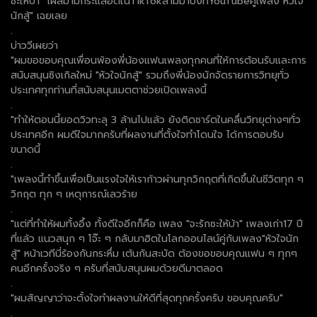
ซะให้บ้า" โผล่มามีกระแสฮิตในTikTokลามมาปังที่YouTubeคู่เพลง"หัวใจ
นักสู้" เฉยเลย
.
บ่าววี​เผยว่า
"ผมขอขอบคุณเพื่อนพ้องพี่น้องแฟนเพลงทุกคนที่ให้การต้อนรับและการ
สนับสนุนซิงเกิลใหม่​ "หัวใจนักสู้" รวมถึงพี่น้องนักจัดรายการวิทยุทั่ว
ประเทศ​ทุกท่านที่สนับสนุนเมตตาช่วยเปิดเพลงนี้​
.
"ทำให้ตอนนี้ยอดวิวทะลุ​ 3 ล้านไปแล้ว​ ยังติดชาร์ตในคลื่นวิทยุต่าง​ๆ​ทั่ว
ประเทศ​อีก​ ผมดีใจมากครับที่ผลงานที่ตั้งใจทำ​โดนใจ ได้การตอบรับ
ขนาดนี้​
.
"เพลงนี้ทำขึ้นเพื่อเป็นแรงใจให้เราก้าวผ่านทุกวิกฤตที่เกิดขึ้นในชีวิตทุก​ ​ๆ​
วิกฤต​ ทุก​ ๆ​ เหตุการณ์​เลวร้าย
.
"แต่ที่ทำให้ผมทั้งอึ้ง​ ทั้งดีใจอีกก็คือ​ เพลง​ "จะรักซะให้บ้า" เพลงเก่า17 ปี
ที่แล้ว​ แนวสนุก​ ๆ​ โจ๊ะ​ ๆ​ กลับมาฮิตในโลกออนไลน์คู่กับเพลง"หัวใจนัก
สู้" หน้าเวทีนี่ร้องกันกระหึ่ม​ เต้นกันสะบัด​ ต้องขอขอบคุณแฟน​ ​ๆ​ ทุก​ๆ​
คนอีกครั้งจริง​ ๆ​ ครับที่สนับสนุนผมด้วยดีมาตลอด​
.
"ผมสัญญาว่าจะตั้งใจทำผลงานให้ดีที่สุดทุกครั้งครับ​ ขอบคุณครับ"
.