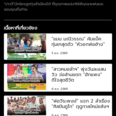
"บ่าววี"นักร้องลูกทุ่งสำเนียงใต้ ที่คุณภาพแน่นๆให้สัญญาแฟนและ
ขอบคุณทิ้งท้าย
เนื้อหาที่เกี่ยวข้อง
"แมน มณีวรรณ" คัมแบ็ค
ทุ่มเทสุดตัว "หัวอกพ่อฮ้าง"
5 ส.ค. 2569
"สาวหมอลำฯ" พุ่งวันละแสน
วิว จ่อล้านแตก "ฮักแพง"
ดีใจสุดชีวิต
6 ส.ค. 2569
"พ่อวีระพงษ์" แจก 2 ลำเรื่อง
"ศิลปินภูไท" ฤดูกาลใหม่อลังฯ
6 ส.ค. 2569