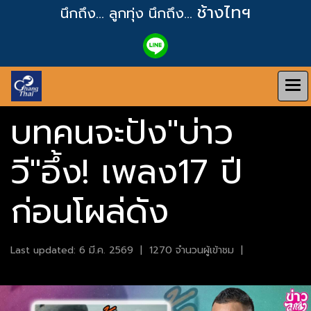
ช้างไทฯ
นึกถึง... ลูกทุ่ง
นึกถึง...
บทคนจะปัง"บ่าว
วี"อึ้ง! เพลง17 ปี​
ก่อนโผล่ดัง
Last updated: 6 มี.ค. 2569
|
1270 จำนวนผู้เข้าชม
|