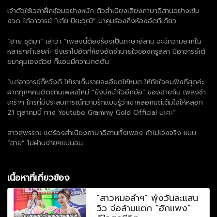
.
เจ้าตัวใช้เวลาฝึกซ้อมอย่างหนัก ติวสำเนียงเสียงภาษาอีสานอย่างเข้ม
งวด ได้อาจารย์ “เต้ย ปิยะวุฒิ” มาคุมร้องถึงห้องอัดทีเดียว
.
“ฮาย ชุติมา” เล่าว่า “เพลงนี้ต้องร้องเป็นภาษาอีสาน จะมีความยากใน
หลายๆคำเลยค่ะ ยิ่งเราไปอัดที่ห้องอัดซำบายใจของครูสลา มีอาจารย์เต้
ยมาคุมเองด้วย ก็แอบมีความกดดัน
.
“แต่อาจารย์ก็หวังดี ให้เราเก็บรายละเอียดให้หมด ให้ทัชใจคนฟังที่สุดค่ะ
ฝากทุกๆคนติดตามเพลงใหม่ “ยังบ่หนำใจอีกบ้อ” ของฮายกัน เพลงช้า
เศร้าๆ ใครที่มีประสบการณ์ความรักแบบรู้ว่าเขาหลอกแต่เต็มใจให้หลอก
21 ตุลาคมนี้ ทาง Youtube Grammy Gold Official นะคะ”
.
สาวสุพรรณ แต่ร้องสำเนียงภาษาอีสานทั้งเพลง ถ้าไม่เจ๋งจริง แบบ
“ฮาย” ไม่ผ่านง่ายๆแน่นอน..
เนื้อหาที่เกี่ยวข้อง
"สาวหมอลำฯ" พุ่งวันละแสน
วิว จ่อล้านแตก "ฮักแพง"