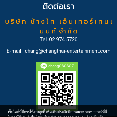
ติดต่อเรา
บ ริ ษั ท ช้ า ง ไ ท เ อ็ น เ ท อ ร์ เ ท น เ
ม น ท์ จำ กั ด
Tel.
02 974 5720
E-mail
chang@changthai-entertainment.com
chang080807
เว็บไซต์นี้มีการใช้งานคุกกี้ เพื่อเพิ่มประสิทธิภาพและประสบการณ์ที่ดี