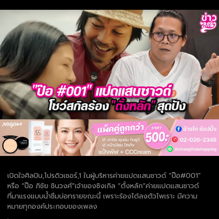
เปิดใจศิลปิน,โปรดิวเซอร์,1 ในผู้บริหารค่ายแปดแสนซาวด์ “ป๊อ#001”
หรือ “ป๊อ ภิชัย ชินวงศ์”เจ้าของซิงเกิล “ตั้งหลัก”ค่ายแปดแสนซาวด์
ที่มาแรงแบบน้ำซึมบ่อทรายขณะนี้ เพราะร้องได้ลงตัวไพเราะ มีความ
หมายทุกองค์ประกอบของเพลง
.