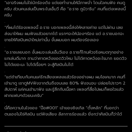
“เอาจริงผมไม่ใช่นักร้องดัง แต่ขอทำงานให้มีภาพจำ โดนใจคนฟัง คนดู
ครับ ส่วนคนเล่นเป็นพระในเอ็มวี คือ “อ.ราช ภูมิวาริน” คนที่แต่งเพลงนี้
ครับ
.
“ที่ผมได้ร้องเพลงนี้ อ.ราช บอกเพลงนี้ส่งให้หลายค่าย แต่ไม่ผ่าน เลย
ส่งมาให้ผม ผมฟังแล้วอยากได้ แรกๆจะให้น้องๆร้อง แต่ อ.ราชบอกจะ
ขายให้ศิลปินหน้าใหม่เท่านั้น งั้นผมบอก ผมต้องร้องเอง
.
“อ.ราชเลยบอก งั้นผมจะเล่นเอ็มวีเอง อ.ราชก็โกนหัวจริงหมดทุกอย่าง
แกเล่นดีมาก ถามว่าคาดหวังยอดวิวไหม ไม่ได้คาดหวังอะไรมาก ยอดวิว
ไม่ได้เยอะนะ ไปได้เรื่อยๆ จะสู้ศิลปินไม่ได้
.
“แต่ถ้าเทียบกับคนแค่รักเสียงเพลงแล้วร้องอย่างผม ผมโอเคมาก คนที่
เข้ามาดู เขาดูMVฟังจากต้นถึงจบเลย 80% ฟังจนจบ ปล่อยไปราวๆ 2
สัปดาห์ แค่คนเข้ามาฟัง และรู้สึกกับเนื้อหา เพลงที่สื่อไปผมก็พอใจแล้ว
ฝากแฟนๆด้วยนะครับ”
.
นี่คือความในใจของ “ป๊อ#001” เจ้าของซิงเกิล “ตั้งหลัก” ที่บอกว่า
ตนเองไม่ใช่ศิลปิน แต่ฟังเสียง ลีลาการร้องแล้ว ยิ่งกว่าศิลปินก็ว่าได้