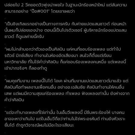
ปล่อยไป 2 วีคยอดวิวพุ่งน่าพอใจ ในฐานะนักร้องหน้าใหม่ แต่ล้นความ
สามารถอย่าง “ป๊อ#001” โดยเขาเผยว่า
.
“เป็นซิงเกิลแรกอย่างเป็นทางการครับ กับค่ายแปดแสนซาวด์ ก่อนหน้า
นั้นผมก็ปล่อยเองบ้าง ตอนนี้เป็นโปรดิวเซอร์ ผู้บริหารนักร้องแปดแสน
ซาวด์ ก็ดูแลค่ายนี้ครับ
.
“ผมไม่กล้าบอกว่าตัวเองเป็นศิลปิน แค่คนที่ชอบร้องเพลง แต่ทำโป
รดิวซ์ มิกซ์เสียง ทำงานในห้องอัดเสียงมา สนใจก็ตั้งแต่เรียน
มหาวิทยาลัย ที่ไม่ใช้คำว่าศิลปิน ก็แค่ชอบร้องเพลงคนหนึ่ง แต่เพลงนี้
เข้าปากจริงๆ ก็ลองทำดู
.
“ผมคุยทีมงาน เพลงนี้ไปได้ โอเค ผ่านทีมงานแปดแสนซาวด์มาแล้ว แต่
ศิลปินคือทำผลงานเพื่อคนอื่น อย่างอ.เฉลิมชัย ศิลปินทำงานให้คนอื่น
เสพ แต่ผมมีความสุขแค่ร้องเพลง ทำเพลง ฟังเพลงเท่านั้น ยังห่างจาก
คำว่าศิลปิน
.
“แต่จะทำบางเพลงที่ใช่เท่านั้น ในเอ็มวีเพลงนี้ มีซีนพระร้องไห้ บางคน
อาจจะหาว่าเกินไป แต่ในเอ็มวีถือว่าท่านไม่ใช่พระอรหันต์ ท่านยังหัวเราะ
ยิ้มได้ ถ้าถูกวิจารณ์ผมไม่มีอะไรจะเสียนะ
.