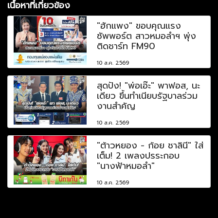
เนื้อหาที่เกี่ยวข้อง
"ฮักแพง" ขอบคุณแรง
ซัพพอร์ต สาวหมอลำฯ พุ่ง
ติดชาร์ท FM90
10 ส.ค. 2569
สุดปัง! "พ่อเอ๊ะ" พาฟอส, นะ
เดียว ขึ้นทำเนียบรัฐบาลร่วม
งานสำคัญ
10 ส.ค. 2569
"ต้าวหยอง - ก้อย ชาลินี" ใส่
เต็ม! 2 เพลงปรระกอบ
"นางฟ้าหมอลำ"
10 ส.ค. 2569