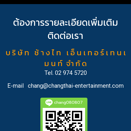
ต้องการรายละเอียดเพิ่มเติม
ติดต่อเรา
บ ริ ษั ท ช้ า ง ไ ท เ อ็ น เ ท อ ร์ เ ท น เ
ม น ท์ จำ กั ด
Tel.
02 974 5720
E-mail
chang@changthai-entertainment.com
chang080807