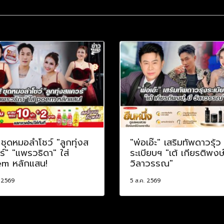
! ชุดหมอลำโชว์ "ลูกทุ่งส
"พ่อเอ๊ะ" เสริมทัพดาวรุ้ว
์" "แพรวธิดา" ใส่
ระเบียบฯ "เต้ เกียรติพงษ์
m หลักแสน!
วิลาวรรณ"
. 2569
5 ส.ค. 2569