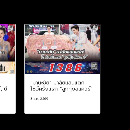
"มานะชัย" มาลัยแสนแตก!
, บี
โชว์ครั้งแรก "ลูกทุ่งสแควร์"
3 ส.ค. 2569