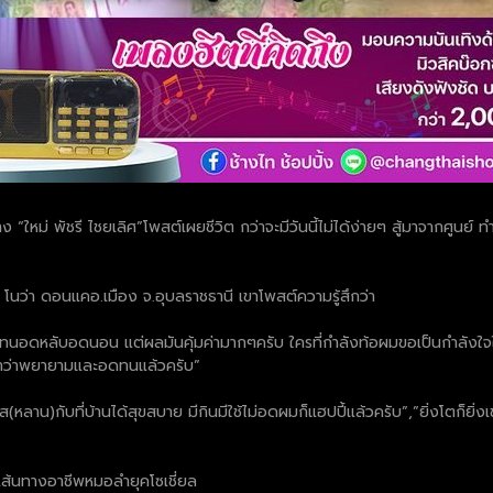
าง “ใหม่ พัชรี ไชยเลิศ”โพสต์เผยชีวิต กว่าจะมีวันนี้ไม่ได้ง่ายๆ สู้มาจากศ
าริน โนว่า ดอนแคอ.เมือง จ.อุบลราชธานี เขาโพสต์ความรู้สึกว่า
ามอดทนอดหลับอดนอน แต่ผลมันคุ้มค่ามากๆครับ ใครที่กำลังท้อผมขอเป็นกำลังใจให
องคำว่าพยายามและอดทนแล้วครับ”
ลิส(หลาน)กับที่บ้านได้สุขสบาย มีกินมีใช้ไม่อดผมก็แฮปปี้แล้วครับ”,”ยิ่งโตก็ยิ่
นเส้นทางอาชีพหมอลำยุคโซเชี่ยล