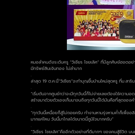
หมอลำคนดังระดับครู “วิเชียร ไชยเลิศ” ที่มีลูกศิษย์ฮอตอย่
มีทรัพย์สินเงินทอง ไม่ลำบาก
.
ล่าสุด 19 ต.ค.นิ้“วิเชียร”จะทำบุญขึ้นบ้านใหม่สุดหรู ที่ม.ส
.
“เริ่มต้นจากศูนย์กว่าจะมีทุกวันนี้ก็ไม่ง่ายเลยต้องใช้คว
สร้างมาด้วยตัวเองเก็บมาจนถึงทุกวันนี้ได้มันคือที่สุดข
.
“ทุกวันนี้เหนื่อยก็สู้ไม่ถอยครับ ทำงานหามรุ่งหามค่ำก็เพื่ออ
มากแค่ไหน วันนี้มาไกลได้ขนาดนี้ภูมิใจมากครับ”
.
“วิเชียร ไชยเลิศ”คืออีกตัวอย่างที่ดีมากๆ ของคนสู้ชีวิต บ