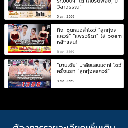
ระเบียบฯ "เต้ เกียรติพงษ์, บี
วิลาวรรณ"
5 ส.ค. 2569
ทึ่ง! ชุดหมอลำโชว์ "ลูกทุ่งส
แควร์" "แพรวธิดา" ใส่ poem
หลักแสน!
5 ส.ค. 2569
"มานะชัย" มาลัยแสนแตก! โชว์
ครั้งแรก "ลูกทุ่งสแควร์"
3 ส.ค. 2569
ต้องการรายละเอียดเพิ่มเติม