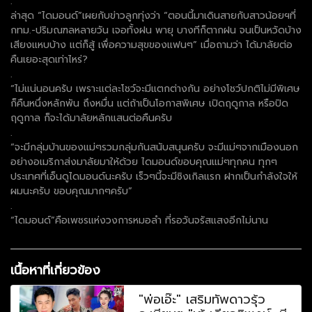
.
ล่าสุด “ไดมอนด์”เผยกับข่าวลูกทุ่งว่า “ตอนนี้มาเดินสายกับสาวน้อยฯที่
กทม.-ปริมณฑลหลายวัน เจอทั้งฝน พายุ บางทีก็ตากฝน จนเป็นหวัดบ้าง
เสียงแหบบ้าง แต่ก็สู้ เพื่อความสุขของแฟนๆ” เมื่อถามว่า ได้มาลัยต่อ
คืนเยอะสุดเท่าไหร่?
.
“ไม่แน่นอนครับ เพราะแต่ละโชว์จะมีแตกต่างกัน อย่างโชว์ปกติไม่มีพิเศษ
ก็คืนหนึ่งหลักพัน ถึงหมื่น แต่ถ้าเป็นโอกาสพิเศษ เปิดฤดูกาล หรือปิด
ฤดูกาล ก็จะได้มาลัยหลักแสนต่อคืนครับ
.
“จะมีกลุ่มบ้านของแม่ๆรวมกลุ่มกันสนับสนุนครับ จะมีแม่ๆจากเมืองนอก
อย่างอเมริกาส่งมาลัยมาให้ด้วย ไดมอนด์ขอบคุณแม่ๆทุกคน ทุกๆ
ประเทศที่เอ็นดูไดมอนด์นะครับ เร็วๆนี้จะมีซิงเกิลแรก ฝากเป็นกำลังใจให้
ผมนะครับ ขอบคุณมากๆครับ”
.
“ไดมอนด์”คือเพชรแห่งวงการหมอลำ ที่รอวันจรัสแสงอีกไม่นาน
เนื้อหาที่เกี่ยวข้อง
"พ่อเอ๊ะ" เสริมทัพดาวรุ้ว