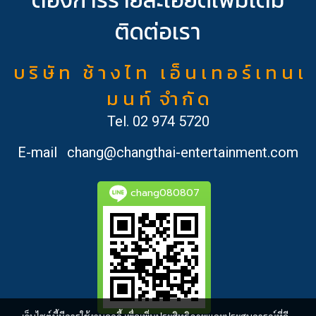
ติดต่อเรา
บ ริ ษั ท ช้ า ง ไ ท เ อ็ น เ ท อ ร์ เ ท น เ
ม น ท์ จำ กั ด
Tel.
02 974 5720
E-mail
chang@changthai-entertainment.com
chang080807