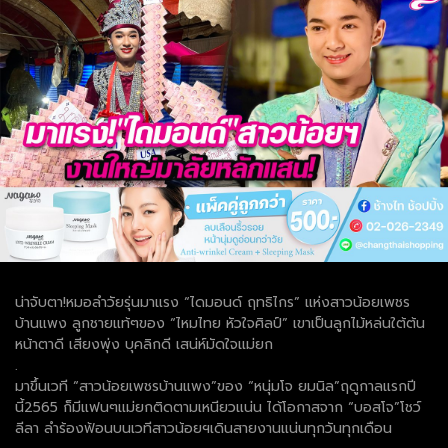
น่าจับตา!หมอลำวัยรุ่นมาแรง “ไดมอนด์ ฤทธิไกร” แห่งสาวน้อยเพชร
บ้านแพง ลูกชายแท้ๆของ “ไหมไทย หัวใจศิลป์” เขาเป็นลูกไม้หล่นใต้ต้น
หน้าตาดี เสียงพุ่ง บุคลิกดี เสน่ห์มัดใจแม่ยก
.
มาขึ้นเวที “สาวน้อยเพชรบ้านแพง”ของ “หนุ่มโจ ยมนิล”ฤดูกาลแรกปี
นี้2565 ก็มีแฟนๆแม่ยกติดตามเหนียวแน่น ได้โอกาสจาก “บอสโจ”โชว์
ลีลา ลำร้องฟ้อนบนเวทีสาวน้อยฯเดินสายงานแน่นทุกวันทุกเดือน